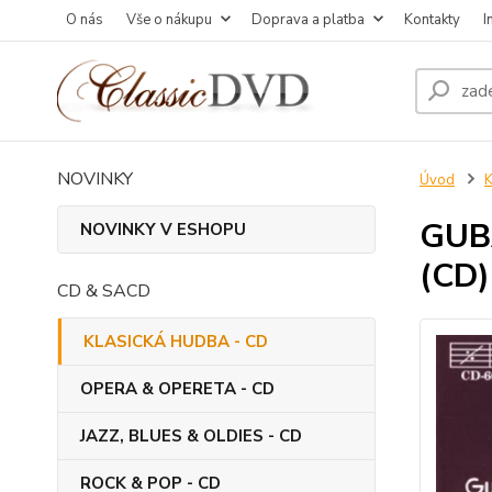
O nás
Vše o nákupu
Doprava a platba
Kontakty
I
NOVINKY
Úvod
GUBA
NOVINKY V ESHOPU
(CD)
CD & SACD
KLASICKÁ HUDBA - CD
OPERA & OPERETA - CD
JAZZ, BLUES & OLDIES - CD
ROCK & POP - CD