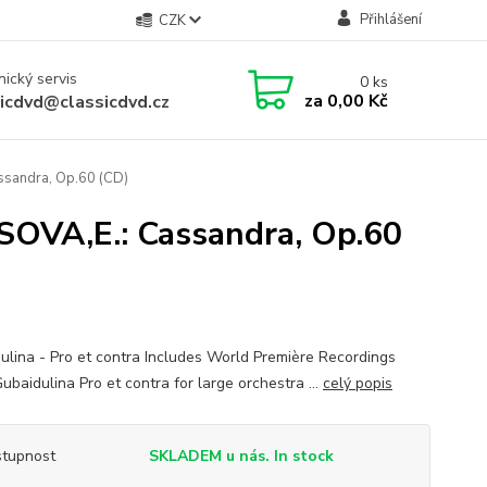
Přihlášení
CZK
ický servis
0
ks
za
0,00 Kč
sicdvd@classicdvd.cz
ssandra, Op.60 (CD)
SOVA,E.: Cassandra, Op.60
ulina - Pro et contra Includes World Première Recordings
ubaidulina Pro et contra for large orchestra ...
celý popis
tupnost
SKLADEM u nás. In stock