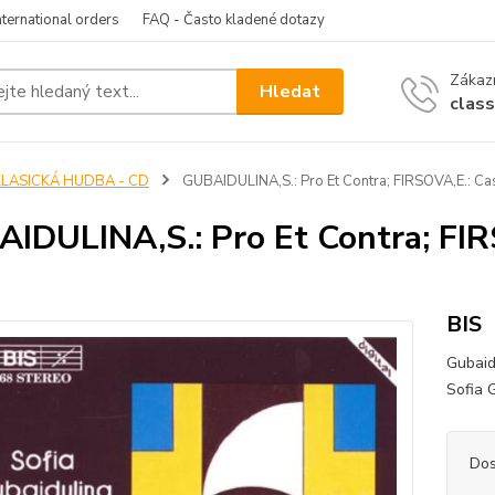
nternational orders
FAQ - Často kladené dotazy
Zákazn
Hledat
clas
KLASICKÁ HUDBA - CD
GUBAIDULINA,S.: Pro Et Contra; FIRSOVA,E.: Ca
IDULINA,S.: Pro Et Contra; FIR
BIS
Gubaid
Sofia G
Dos