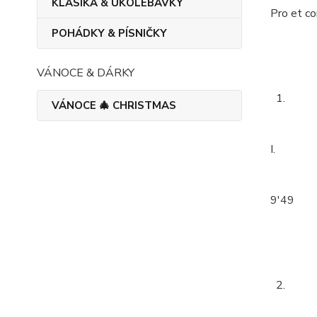
KLASIKA & UKOLÉBAVKY
Pro et co
POHÁDKY & PÍSNIČKY
VÁNOCE & DÁRKY
1.
VÁNOCE 🎄 CHRISTMAS
I.
9'49
2.