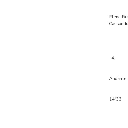
Elena Fir
Cassandra
4.
Andante
14'33