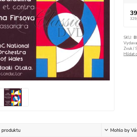
39
329
SKU:
B
Vydavat
Zvuk / 
Hlídat 
s produktu
Mohlo by Vá