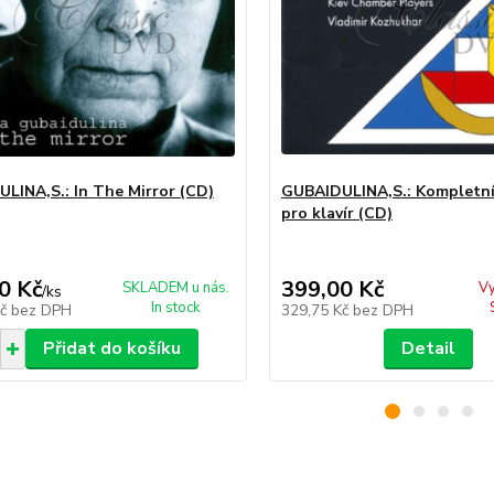
LINA,S.: In The Mirror (CD)
GUBAIDULINA,S.: Kompletní
pro klavír (CD)
0 Kč
399,00 Kč
SKLADEM u nás.
V
/
ks
In stock
Kč
bez DPH
329,75 Kč
bez DPH
Přidat do košíku
Detail