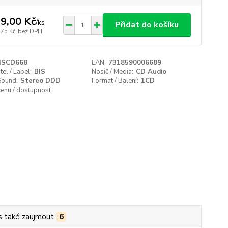
9,00 Kč
/
ks
Přidat do košíku
,75 Kč
bez DPH
ISCD668
EAN:
7318590006689
el / Label:
BIS
Nosič / Media:
CD Audio
Sound:
Stereo DDD
Format / Balení:
1CD
cenu / dostupnost
s také zaujmout
6