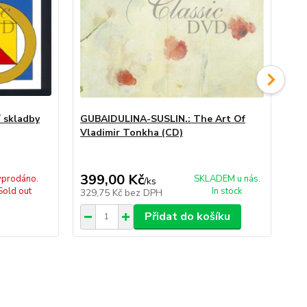
 skladby
GUBAIDULINA-SUSLIN.: The Art Of
In
Vladimir Tonkha (CD)
Vik
(S
399,00 Kč
39
yprodáno.
SKLADEM u nás.
/
ks
Sold out
In stock
329,75 Kč
bez DPH
32
Přidat do košíku