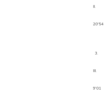
II.
20'54
3.
III.
9'01