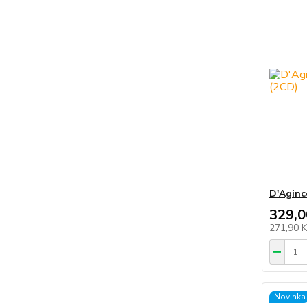
D'Aginc
329,0
271,90 
Novinka