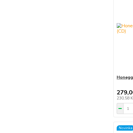
Honegge
279,0
230,58 
Novinka