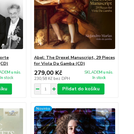
orte
Abel: The Drexel Manuscript, 29 Pieces
(CD)
for Viola Da Gamba (CD)
279,00 Kč
ADEM u nás.
SKLADEM u nás.
In stock
In stock
230,58 Kč
bez DPH
šíku
Přidat do košíku
Novinka