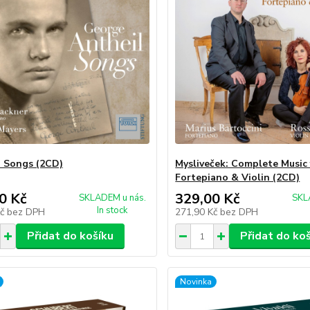
: Songs (2CD)
Mysliveček: Complete Music 
Fortepiano & Violin (2CD)
0 Kč
329,00 Kč
SKLADEM u nás.
SKL
In stock
Kč
bez DPH
271,90 Kč
bez DPH
Přidat do košíku
Přidat do ko
Novinka