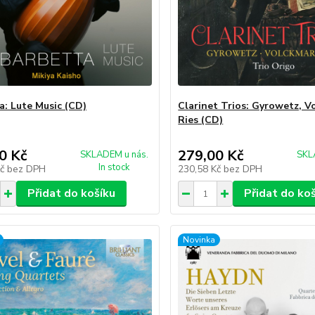
a: Lute Music (CD)
Clarinet Trios: Gyrowetz, V
Ries (CD)
0 Kč
279,00 Kč
SKLADEM u nás.
SKL
In stock
Kč
bez DPH
230,58 Kč
bez DPH
Přidat do košíku
Přidat do ko
Novinka