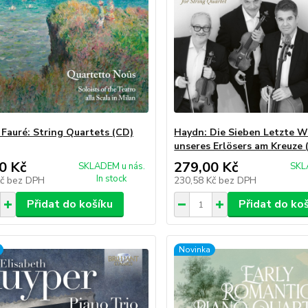
 Fauré: String Quartets (CD)
Haydn: Die Sieben Letzte W
unseres Erlösers am Kreuze 
0 Kč
279,00 Kč
SKLADEM u nás.
SKL
In stock
Kč
bez DPH
230,58 Kč
bez DPH
Přidat do košíku
Přidat do ko
Novinka