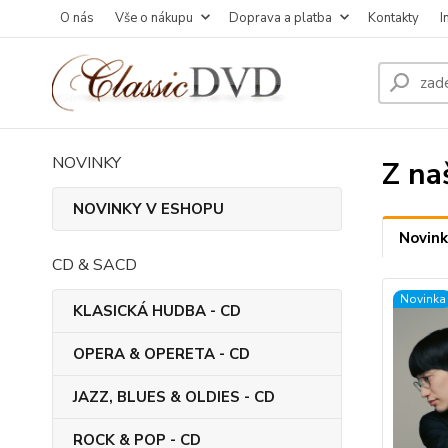
O nás
Vše o nákupu
Doprava a platba
Kontakty
I
NOVINKY
Z na
NOVINKY V ESHOPU
Novink
CD & SACD
Novinka
KLASICKÁ HUDBA - CD
OPERA & OPERETA - CD
JAZZ, BLUES & OLDIES - CD
ROCK & POP - CD