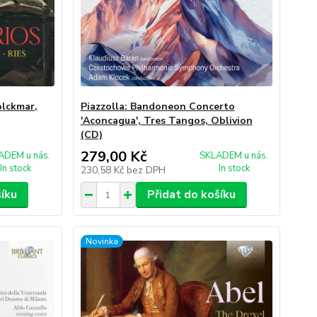
olckmar,
Piazzolla: Bandoneon Concerto
'Aconcagua', Tres Tangos, Oblivion
(CD)
279,00 Kč
ADEM u nás.
SKLADEM u nás.
In stock
In stock
230,58 Kč
bez DPH
šíku
Přidat do košíku
Novinka