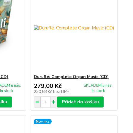
13CD)
Duruflé: Complete Organ Music (CD)
279,00 Kč
ADEM u nás.
SKLADEM u nás.
In stock
In stock
230,58 Kč
bez DPH
šíku
Přidat do košíku
Novinka