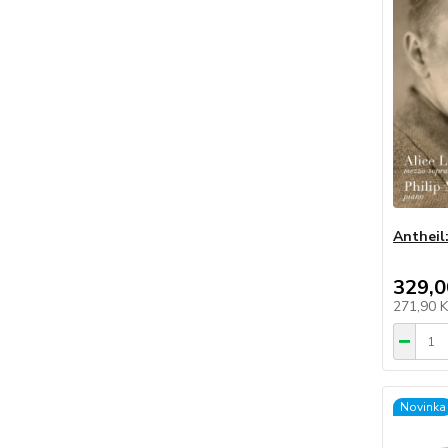
Antheil
329,0
271,90 
Novinka