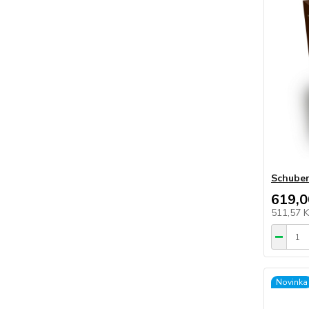
Schuber
619,0
511,57 
Novinka