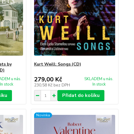
ets by
Kurt Weill: Songs (CD)
CD)
279,00 Kč
ADEM u nás.
SKLADEM u nás.
In stock
In stock
230,58 Kč
bez DPH
šíku
Přidat do košíku
Novinka