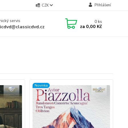
Přihlášení
CZK
ický servis
0
ks
za
0,00 Kč
sicdvd@classicdvd.cz
Novinka