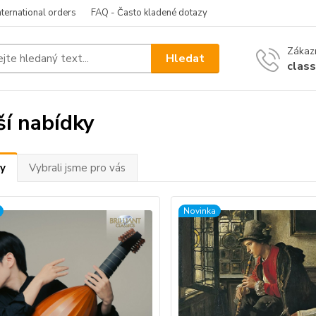
nternational orders
FAQ - Často kladené dotazy
Zákazn
Hledat
clas
ší nabídky
y
Vybrali jsme pro vás
Novinka