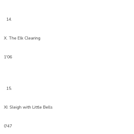
14.
X. The Elk Clearing
1'06
15.
XI. Sleigh with Little Bells
0'47