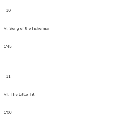
10.
VI. Song of the Fisherman
1'45
11.
VII. The Little Tit
1'00