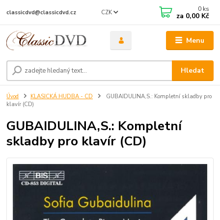
0
ks
CZK
classicdvd@classicdvd.cz
za
0,00 Kč
Menu
Hledat
Úvod
KLASICKÁ HUDBA - CD
GUBAIDULINA,S.: Kompletní skladby pro
klavír (CD)
GUBAIDULINA,S.: Kompletní
skladby pro klavír (CD)