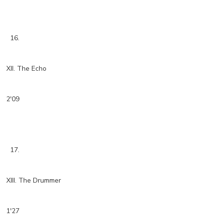
16.
XII. The Echo
2'09
17.
XIII. The Drummer
1'27