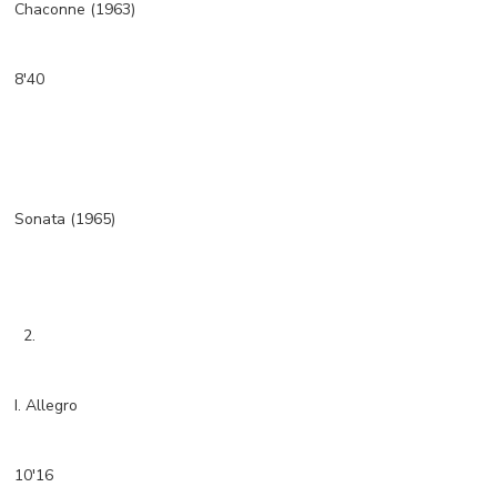
Chaconne (1963)
8'40
Sonata (1965)
2.
I. Allegro
10'16