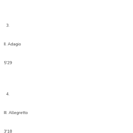
3.
II. Adagio
5'29
4.
III. Allegretto
3'18