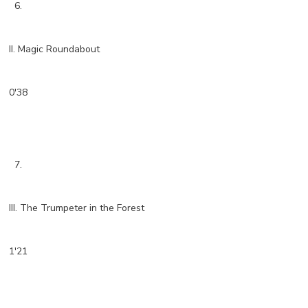
6.
II. Magic Roundabout
0'38
7.
III. The Trumpeter in the Forest
1'21