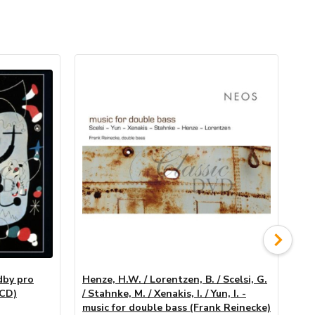
dby pro
Henze, H.W. / Lorentzen, B. / Scelsi, G.
TH
(CD)
/ Stahnke, M. / Xenakis, I. / Yun, I. -
Xe
music for double bass (Frank Reinecke)