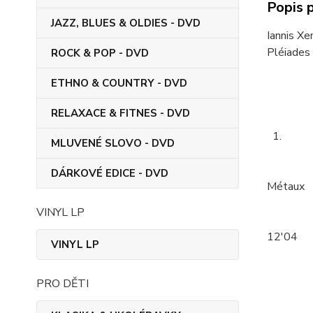
Popis 
JAZZ, BLUES & OLDIES - DVD
Iannis Xe
Pléiades
ROCK & POP - DVD
ETHNO & COUNTRY - DVD
RELAXACE & FITNES - DVD
1.
MLUVENÉ SLOVO - DVD
DÁRKOVÉ EDICE - DVD
Métaux
VINYL LP
12'04
VINYL LP
PRO DĚTI