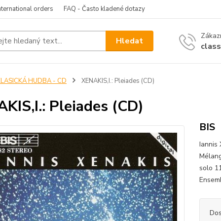
nternational orders
FAQ - Často kladené dotazy
Zákazn
Hledat
clas
KLASICKÁ HUDBA - CD
XENAKIS,I.: Pleiades (CD)
KIS,I.: Pleiades (CD)
BIS
Iannis
Mélang
solo 1
Ensem
Dos