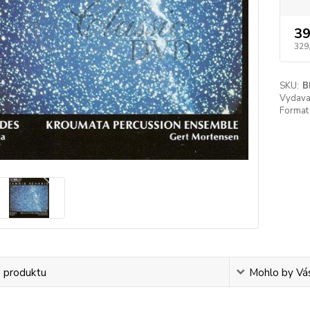
39
329
SKU:
B
Vydavat
Format 
s produktu
Mohlo by Vá