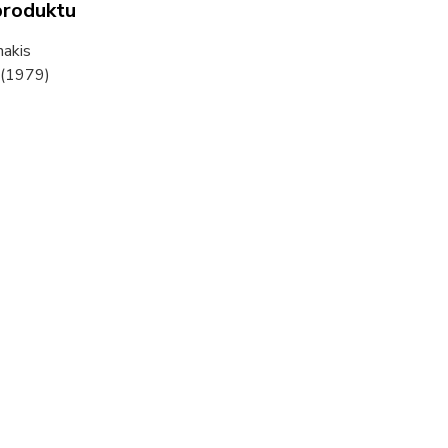
produktu
nakis
 (1979)