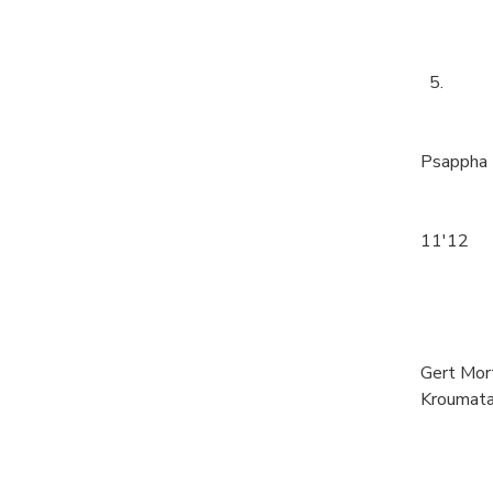
5.
Psappha 
11'12
Gert Mor
Kroumata