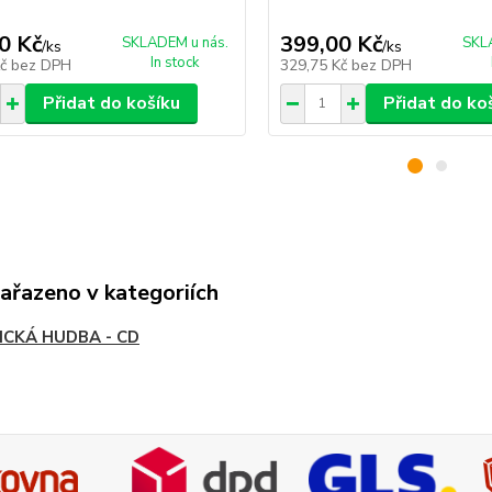
0 Kč
399,00 Kč
SKLADEM u nás.
SKL
/
ks
/
ks
In stock
Kč
bez DPH
329,75 Kč
bez DPH
Přidat do košíku
Přidat do ko
zařazeno v kategoriích
ICKÁ HUDBA - CD