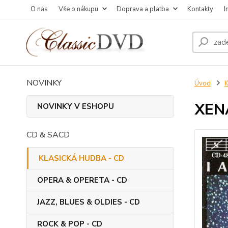
O nás
Vše o nákupu
Doprava a platba
Kontakty
I
NOVINKY
Úvod
XENA
NOVINKY V ESHOPU
CD & SACD
KLASICKÁ HUDBA - CD
OPERA & OPERETA - CD
JAZZ, BLUES & OLDIES - CD
ROCK & POP - CD