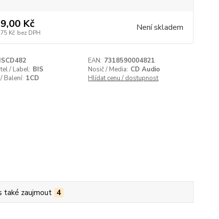
9,00 Kč
Není skladem
,75 Kč
bez DPH
ISCD482
EAN:
7318590004821
el / Label:
BIS
Nosič / Media:
CD Audio
/ Balení:
1CD
Hlídat cenu / dostupnost
s také zaujmout
4