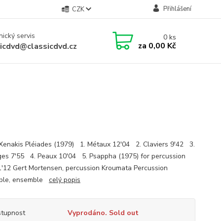
Přihlášení
CZK
ický servis
0
ks
za
0,00 Kč
sicdvd@classicdvd.cz
 Xenakis Pléiades (1979) 1. Métaux 12'04 2. Claviers 9'42 3.
es 7'55 4. Peaux 10'04 5. Psappha (1975) for percussion
1'12 Gert Mortensen, percussion Kroumata Percussion
ble, ensemble
celý popis
tupnost
Vyprodáno. Sold out