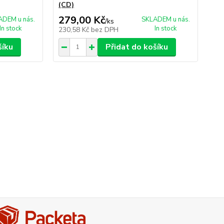
(CD)
279,00 Kč
39
ADEM u nás.
SKLADEM u nás.
/
ks
In stock
In stock
230,58 Kč
bez DPH
32
šíku
Přidat do košíku