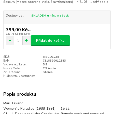
Sexality (mezzo-soprano, viola, 3 synthesizers) 4'21 03 ...
celý popis
Dostupnost
SKLADEM u nás. In stock
399,00 Kč
/
ks
329,75 Kč
bez DPH
Přidat do košíku
SKU:
BISCD1238
EAN:
7318590012383
Vydavatel / Label:
BIS
Nosič / Media:
CD Audio
Zvuk / Sound:
Stereo
Hlídat cenu / dostupnost
Popis produktu
Mari Takano
Women´s Paradise (1988-1991) 15'22
01 I. Das unendliche Geschwätz (female choir and sampler)