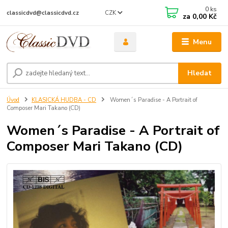
0
ks
CZK
classicdvd@classicdvd.cz
za
0,00 Kč
Menu
Hledat
Úvod
KLASICKÁ HUDBA - CD
Women´s Paradise - A Portrait of
Composer Mari Takano (CD)
Women´s Paradise - A Portrait of
Composer Mari Takano (CD)