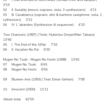
3'19
02 II. Sexality (mezzo-soprano, viola, 3 synthesizers) 4'21
03 III. Casablanca (soprano, alto & baritone saxophone, viola, 2
sythesizers) 3'22
04 IV. L´abandon (Synthesizer & sequenzer) 4'20
Two Chansons (1997) (Texts: Hubertus Dreyer/Mari Takano)
13'46
05 I. The End of the Affair 7'16
06 II. Vacation No Pul 6'30
Mugen No Tsuki - Mugen No Hoshi (1998) 13'40
07 Mugen No Tsuki 6'45
08 Mugen No Hoshi 6'55
09 Blumen-Arie (1993) (Text: Elmar Gehlen) 7'08
10 Innocent (2000) 11'11
Album total 62'55