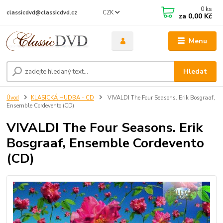
0
ks
CZK
classicdvd@classicdvd.cz
za
0,00 Kč
Menu
Hledat
Úvod
KLASICKÁ HUDBA - CD
VIVALDI The Four Seasons. Erik Bosgraaf,
Ensemble Cordevento (CD)
VIVALDI The Four Seasons. Erik
Bosgraaf, Ensemble Cordevento
(CD)