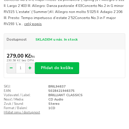
II. Largo 2’403 III. Allegro: Danza pastorale 4’03Concerto No.2 in G minor
RV315 ‘L’estate’ (‘Summer’)4 I. Allegro non molto 5’025 II. Adagio 2’206
III. Presto: Tempo impetuoso d’estate 2’52Concerto No.3 in F major
RV293 ‘L’a...
celý popis
Dostupnost
SKLADEM u nás. In stock
279,00 Kč
/
ks
230,58 Kč
bez DPH
Přidat do košíku
SKU:
BRIL94637
EAN:
5028421946375
Vydavatel / Label:
BRILLIANT CLASSICS
Nosič / Media:
CD Audio
Zvuk / Sound:
Stereo
Format / Balení:
1CD
Hlídat cenu / dostupnost