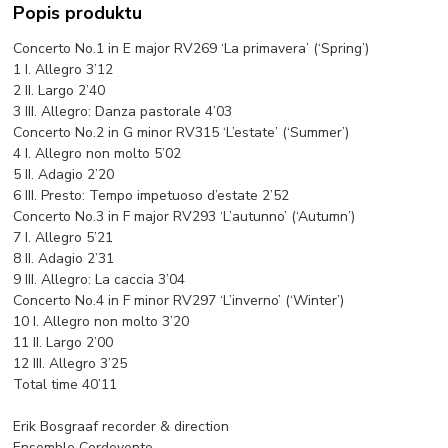
Popis produktu
Concerto No.1 in E major RV269 ‘La primavera’ (‘Spring’)
1 I. Allegro 3’12
2 II. Largo 2’40
3 III. Allegro: Danza pastorale 4’03
Concerto No.2 in G minor RV315 ‘L’estate’ (‘Summer’)
4 I. Allegro non molto 5’02
5 II. Adagio 2’20
6 III. Presto: Tempo impetuoso d’estate 2’52
Concerto No.3 in F major RV293 ‘L’autunno’ (‘Autumn’)
7 I. Allegro 5’21
8 II. Adagio 2’31
9 III. Allegro: La caccia 3’04
Concerto No.4 in F minor RV297 ‘L’inverno’ (‘Winter’)
10 I. Allegro non molto 3’20
11 II. Largo 2’00
12 III. Allegro 3’25
Total time 40’11
Erik Bosgraaf recorder & direction
Ensemble Cordevento