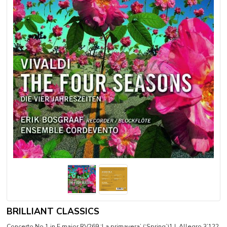
BRILLIANT CLASSICS
Concerto No.1 in E major RV269 ‘La primavera’ (‘Spring’)1 I. Allegro 3’122