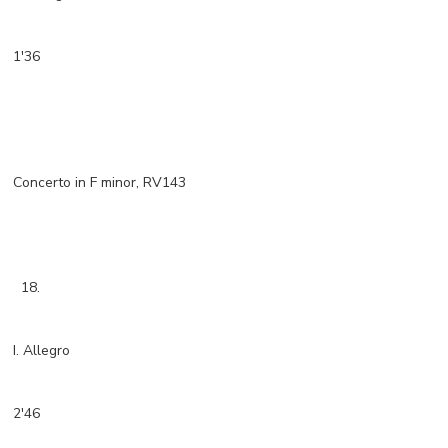
1'36
Concerto in F minor, RV143
18.
I. Allegro
2'46