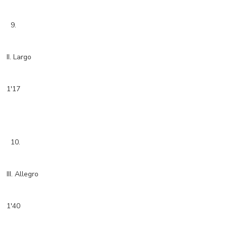
9.
II. Largo
1'17
10.
III. Allegro
1'40