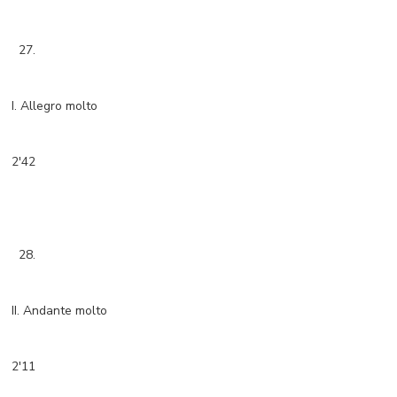
27.
I. Allegro molto
2'42
28.
II. Andante molto
2'11