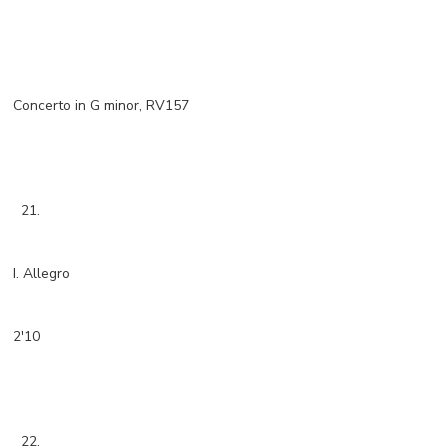
Concerto in G minor, RV157
21.
I. Allegro
2'10
22.