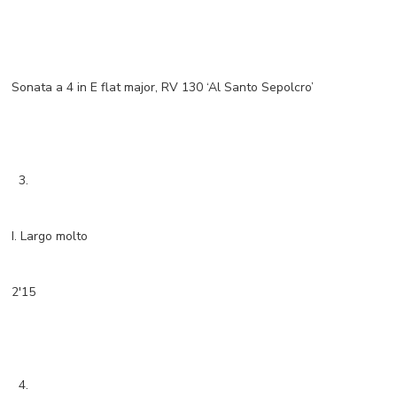
Sonata a 4 in E flat major, RV 130 ‘Al Santo Sepolcro’
3.
I. Largo molto
2'15
4.