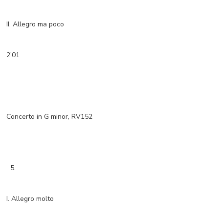
II. Allegro ma poco
2'01
Concerto in G minor, RV152
5.
I. Allegro molto