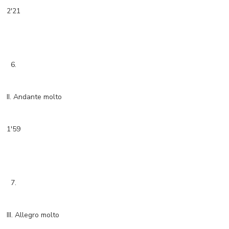
2'21
6.
II. Andante molto
1'59
7.
III. Allegro molto