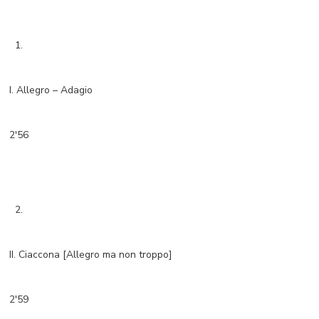
1.
I. Allegro – Adagio
2'56
2.
II. Ciaccona [Allegro ma non troppo]
2'59