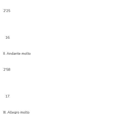
2'25
16.
II. Andante molto
2'58
17.
III. Allegro molto