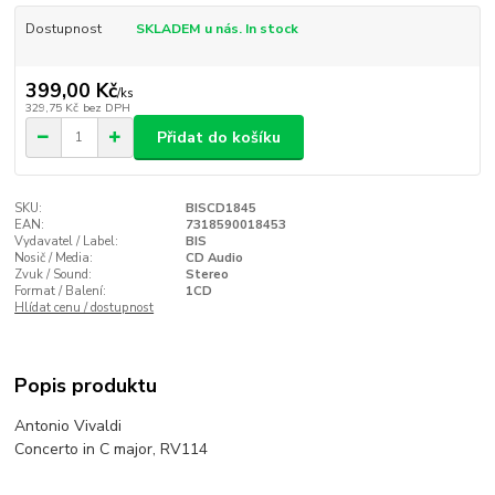
Dostupnost
SKLADEM u nás. In stock
399,00 Kč
/
ks
329,75 Kč
bez DPH
Přidat do košíku
SKU:
BISCD1845
EAN:
7318590018453
Vydavatel / Label:
BIS
Nosič / Media:
CD Audio
Zvuk / Sound:
Stereo
Format / Balení:
1CD
Hlídat cenu / dostupnost
Popis produktu
Antonio Vivaldi
Concerto in C major, RV114