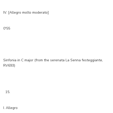
IV. [Allegro molto moderato]
0'55
Sinfonia in C major (from the serenata La Senna festeggiante,
RV693)
15.
I. Allegro