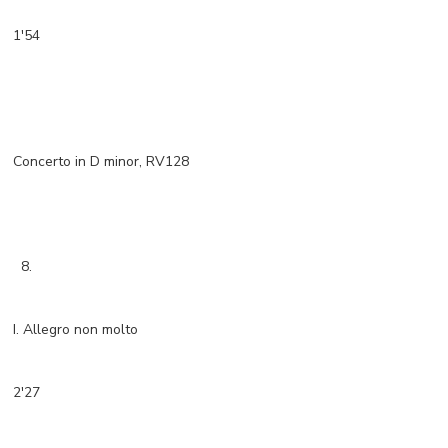
1'54
Concerto in D minor, RV128
8.
I. Allegro non molto
2'27