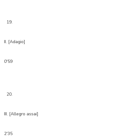
19.
II. [Adagio]
0'59
20.
III. [Allegro assai]
2'35