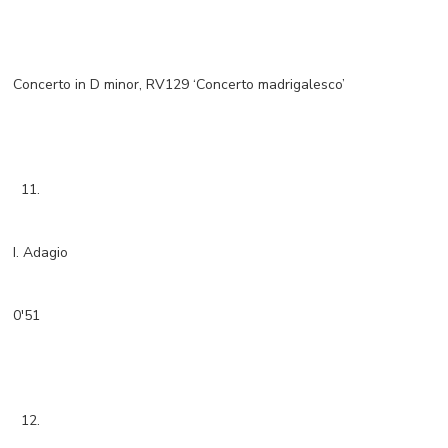
Concerto in D minor, RV129 ‘Concerto madrigalesco’
11.
I. Adagio
0'51
12.