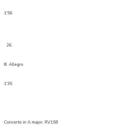
1'56
26.
III. Allegro
1'35
Concerto in A major, RV158