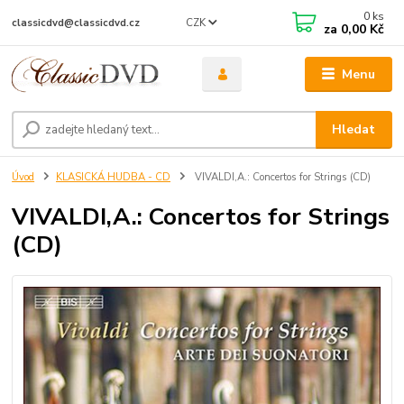
0
ks
CZK
classicdvd@classicdvd.cz
za
0,00 Kč
Menu
Hledat
Úvod
KLASICKÁ HUDBA - CD
VIVALDI,A.: Concertos for Strings (CD)
VIVALDI,A.: Concertos for Strings
(CD)