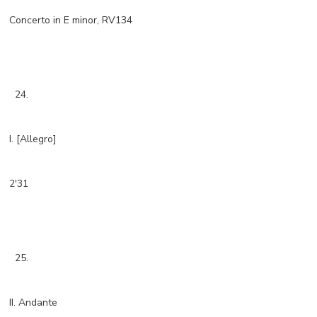
Concerto in E minor, RV134
24.
I. [Allegro]
2'31
25.
II. Andante