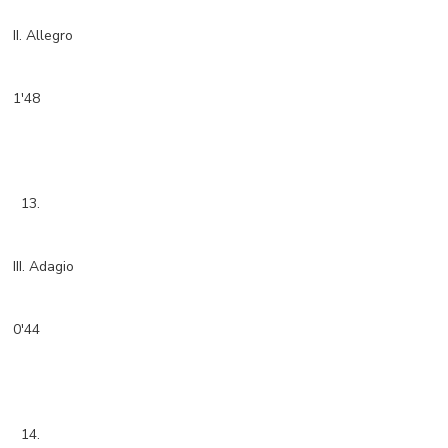
II. Allegro
1'48
13.
III. Adagio
0'44
14.