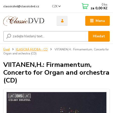
0
ks
CZK
classicdvd@classicdvd.cz
za
0,00 Kč
Menu
Hledat
Úvod
KLASICKÁ HUDBA - CD
VIITANEN,H.: Firmamentum, Concerto for
Organ and orchestra (CD)
VIITANEN,H.: Firmamentum,
Concerto for Organ and orchestra
(CD)