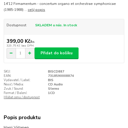
14'12 Firmamentum - concertum organo et orchestrae symphonicae
(1985-1988) ...
celý popis
Dostupnost
SKLADEM u nás. In stock
399,00 Kč
/
ks
329,75 Kč
bez DPH
Přidat do košíku
SKU:
BISCD887
EAN:
7318590008874
Vydavatel / Label:
BIS
Nosič / Media:
CD Audio
Zvuk / Sound:
Stereo
Format / Balení:
1CD
Hlídat cenu / dostupnost
Popis produktu
Harri Viitanen