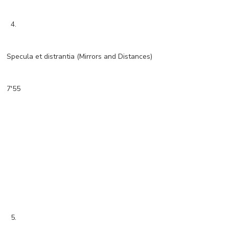
4.
Specula et distrantia (Mirrors and Distances)
7'55
5.