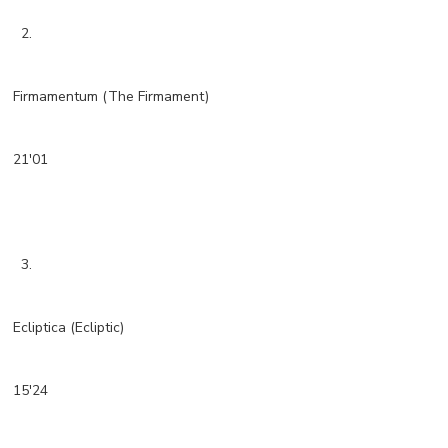
2.
Firmamentum (The Firmament)
21'01
3.
Ecliptica (Ecliptic)
15'24