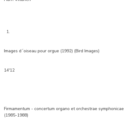
1.
Images d´oiseau pour orgue (1992) (Bird Images)
14'12
Firmamentum - concertum organo et orchestrae symphonicae
(1985-1988)