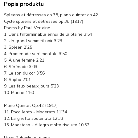
Popis produktu
Spleens et détresses op.38, piano quintet op.42
Cycle spleens et détresses op.38 (1917)
Poems by Paul Verlaine
1. Dans l’interminable ennui de la plaine 3’54
2. Un grand sommeil noir 3’23
3. Spleen 2’25
4. Promenade sentimentale 3’50
5. À une femme 2’21
6. Sérénade 3’03
7. Le son du cor 3’56
8. Sapho 2’01
9. Les faux beaux jours 5’23
10. Marine 1’50
Piano Quintet Op.42 (1917)
11. Poco lento - Moderato 11’34
12. Larghetto sostenuto 12’33
13. Maestoso - Allegro molto risoluto 10’32
Mu­za Rubackyte‑ piano