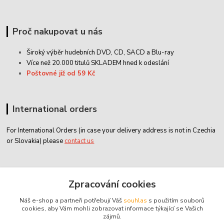
Proč nakupovat u nás
Široký výběr hudebních DVD, CD,
SACD
a Blu-ray
Více než 20.000 titulů SKLADEM hned k odeslání
Poštovné již od 59 Kč
International orders
For International Orders (in case your delivery address is not in Czechia
or Slovakia) please
contact us
Zákaznický servis
Zpracování cookies
Náš e-shop a partneři potřebují Váš
souhlas
s použitím souborů
classicdvd@classicdvd.cz
cookies, aby Vám mohli zobrazovat informace týkající se Vašich
zájmů.