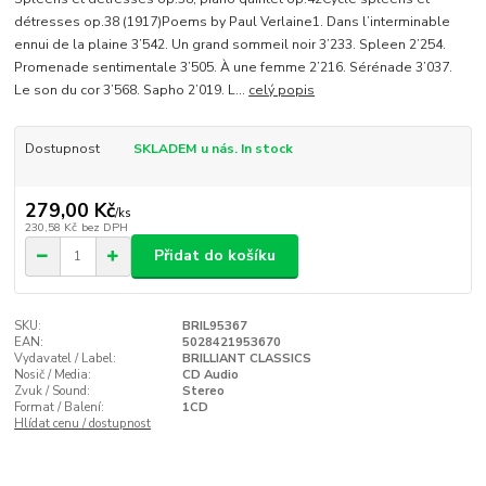
détresses op.38 (1917)Poems by Paul Verlaine1. Dans l’interminable
ennui de la plaine 3’542. Un grand sommeil noir 3’233. Spleen 2’254.
Promenade sentimentale 3’505. À une femme 2’216. Sérénade 3’037.
Le son du cor 3’568. Sapho 2’019. L...
celý popis
Dostupnost
SKLADEM u nás. In stock
279,00 Kč
/
ks
230,58 Kč
bez DPH
Přidat do košíku
SKU:
BRIL95367
EAN:
5028421953670
Vydavatel / Label:
BRILLIANT CLASSICS
Nosič / Media:
CD Audio
Zvuk / Sound:
Stereo
Format / Balení:
1CD
Hlídat cenu / dostupnost