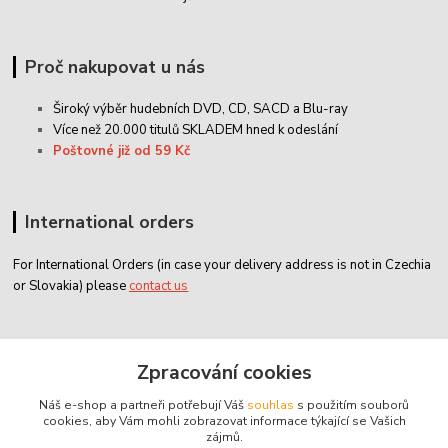
Proč nakupovat u nás
Široký výběr hudebních DVD, CD,
SACD
a Blu-ray
Více než 20.000 titulů SKLADEM hned k odeslání
Poštovné již od 59 Kč
International orders
For International Orders (in case your delivery address is not in Czechia
or Slovakia) please
contact us
Zákaznický servis
Zpracování cookies
Náš e-shop a partneři potřebují Váš
souhlas
s použitím souborů
classicdvd@classicdvd.cz
cookies, aby Vám mohli zobrazovat informace týkající se Vašich
zájmů.