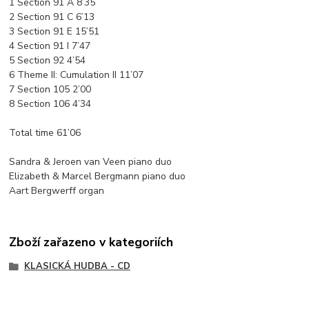
1 Section 91 A 8’35
2 Section 91 C 6’13
3 Section 91 E 15’51
4 Section 91 I 7’47
5 Section 92 4’54
6 Theme II: Cumulation II 11’07
7 Section 105 2’00
8 Section 106 4’34
Total time 61’06
Sandra & Jeroen van Veen piano duo
Elizabeth & Marcel Bergmann piano duo
Aart Bergwerff organ
Zboží zařazeno v kategoriích
KLASICKÁ HUDBA - CD