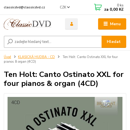
0
ks
CZK
classicdvd@classicdvd.cz
za
0,00 Kč
Menu
Hledat
Úvod
KLASICKÁ HUDBA - CD
Ten Holt: Canto Ostinato XXL for four
pianos & organ (4CD)
Ten Holt: Canto Ostinato XXL for
four pianos & organ (4CD)