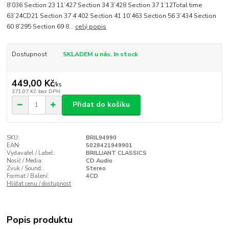
8’036 Section 23 11’427 Section 34 3’428 Section 37 1’12Total time
63’24CD21 Section 37 4’402 Section 41 10’463 Section 56 3’434 Section
60 8’295 Section 69 8...
celý popis
Dostupnost
SKLADEM u nás. In stock
449,00 Kč
/
ks
371,07 Kč
bez DPH
Přidat do košíku
SKU:
BRIL94990
EAN:
5028421949901
Vydavatel / Label:
BRILLIANT CLASSICS
Nosič / Media:
CD Audio
Zvuk / Sound:
Stereo
Format / Balení:
4CD
Hlídat cenu / dostupnost
Popis produktu