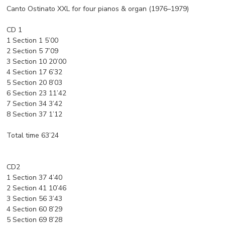
Canto Ostinato XXL for four pianos & organ (1976–1979)
CD 1
1 Section 1 5’00
2 Section 5 7’09
3 Section 10 20’00
4 Section 17 6’32
5 Section 20 8’03
6 Section 23 11’42
7 Section 34 3’42
8 Section 37 1’12
Total time 63’24
CD2
1 Section 37 4’40
2 Section 41 10’46
3 Section 56 3’43
4 Section 60 8’29
5 Section 69 8’28