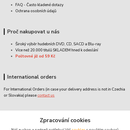
FAQ - Často kladené dotazy
Ochrana osobních údajů
Proč nakupovat u nás
Široký výběr hudebních DVD, CD,
SACD
a Blu-ray
Více než 20.000 titulů SKLADEM hned k odeslání
Poštovné již od 59 Kč
International orders
For International Orders (in case your delivery address is not in Czechia
or Slovakia) please
contact us
Zákaznický servis
Zpracování cookies
Náš e-shop a partneři potřebují Váš
souhlas
s použitím souborů