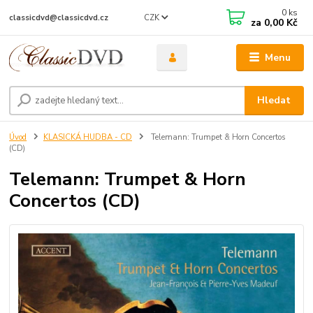
0
ks
CZK
classicdvd@classicdvd.cz
za
0,00 Kč
Menu
Hledat
Úvod
KLASICKÁ HUDBA - CD
Telemann: Trumpet & Horn Concertos
(CD)
Telemann: Trumpet & Horn
Concertos (CD)