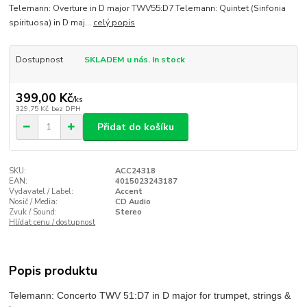
Telemann: Overture in D major TWV55:D7 Telemann: Quintet (Sinfonia
spirituosa) in D maj...
celý popis
Dostupnost
SKLADEM u nás. In stock
399,00 Kč
/
ks
329,75 Kč
bez DPH
Přidat do košíku
SKU:
ACC24318
EAN:
4015023243187
Vydavatel / Label:
Accent
Nosič / Media:
CD Audio
Zvuk / Sound:
Stereo
Hlídat cenu / dostupnost
Popis produktu
Telemann: Concerto TWV 51:D7 in D major for trumpet, strings &