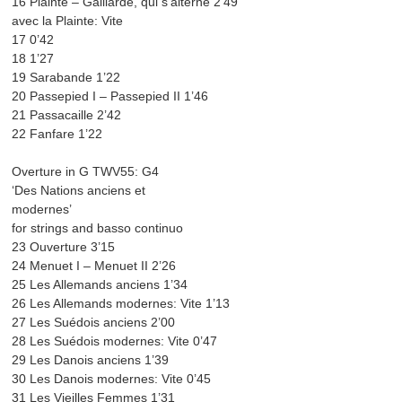
16 Plainte – Gaillarde, qui s’alterne 2’49
avec la Plainte: Vite
17 0’42
18 1’27
19 Sarabande 1’22
20 Passepied I – Passepied II 1’46
21 Passacaille 2’42
22 Fanfare 1’22
Overture in G TWV55: G4
‘Des Nations anciens et
modernes’
for strings and basso continuo
23 Ouverture 3’15
24 Menuet I – Menuet II 2’26
25 Les Allemands anciens 1’34
26 Les Allemands modernes: Vite 1’13
27 Les Suédois anciens 2’00
28 Les Suédois modernes: Vite 0’47
29 Les Danois anciens 1’39
30 Les Danois modernes: Vite 0’45
31 Les Vieilles Femmes 1’31