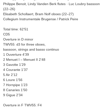
Philippe Benoit, Lindy Vanden Berk flutes · Luc Loubry bassoon
(22–26)
Elisabeth Schollaert, Bram Nolf oboes (22–27)
Collegium Instrumentale Brugense / Patrick Peire
Total time: 62’51
CD5
Overture in D minor
TWV55: d3 for three oboes,
bassoon, strings and basso continuo
1 Ouverture 4’39
2 Menuet I – Menuet II 2’48
3 Gavotte 1’29
4 Courante 1’37
5 Air 2’12
6 Loure 1’56
7 Hornpipe 1’23
8 Canaries 1’50
9 Gigue 2’34
Overture in F TWV55: F4