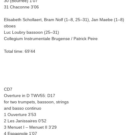
30 (Bourrée) 1’07
31 Chaconne 3’06
Elisabeth Schollaert, Bram Nolf (1–8, 25–31), Jan Maebe (1–8)
oboes
Luc Loubry bassoon (25–31)
Collegium Instrumentale Brugense / Patrick Peire
Total time: 69’44
CD7
Overture in D TWV55: D17
for two trumpets, bassoon, strings
and basso continuo
1 Ouverture 3’53
2 Les Janissaires 0’52
3 Menuet I – Menuet II 3’29
4 Espagnole 1’07