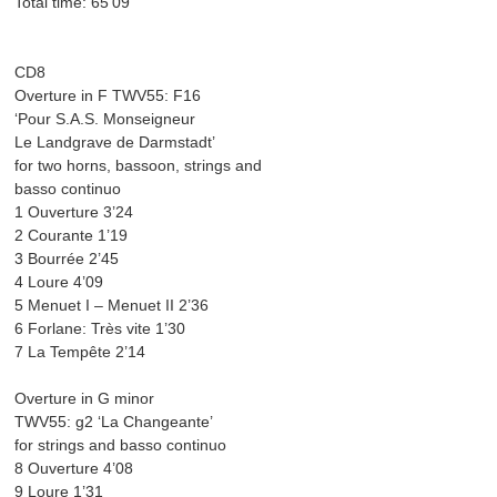
Total time: 65’09
CD8
Overture in F TWV55: F16
‘Pour S.A.S. Monseigneur
Le Landgrave de Darmstadt’
for two horns, bassoon, strings and
basso continuo
1 Ouverture 3’24
2 Courante 1’19
3 Bourrée 2’45
4 Loure 4’09
5 Menuet I – Menuet II 2’36
6 Forlane: Très vite 1’30
7 La Tempête 2’14
Overture in G minor
TWV55: g2 ‘La Changeante’
for strings and basso continuo
8 Ouverture 4’08
9 Loure 1’31