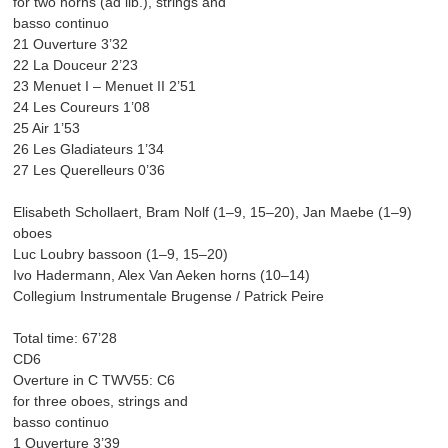
for two horns (ad lib.), strings and
basso continuo
21 Ouverture 3’32
22 La Douceur 2’23
23 Menuet I – Menuet II 2’51
24 Les Coureurs 1’08
25 Air 1’53
26 Les Gladiateurs 1’34
27 Les Querelleurs 0’36
Elisabeth Schollaert, Bram Nolf (1–9, 15–20), Jan Maebe (1–9)
oboes
Luc Loubry bassoon (1–9, 15–20)
Ivo Hadermann, Alex Van Aeken horns (10–14)
Collegium Instrumentale Brugense / Patrick Peire
Total time: 67’28
CD6
Overture in C TWV55: C6
for three oboes, strings and
basso continuo
1 Ouverture 3’39