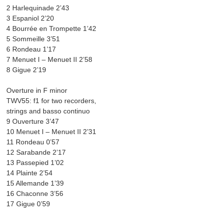
2 Harlequinade 2’43
3 Espaniol 2’20
4 Bourrée en Trompette 1’42
5 Sommeille 3’51
6 Rondeau 1’17
7 Menuet I – Menuet II 2’58
8 Gigue 2’19
Overture in F minor
TWV55: f1 for two recorders,
strings and basso continuo
9 Ouverture 3’47
10 Menuet I – Menuet II 2’31
11 Rondeau 0’57
12 Sarabande 2’17
13 Passepied 1’02
14 Plainte 2’54
15 Allemande 1’39
16 Chaconne 3’56
17 Gigue 0’59