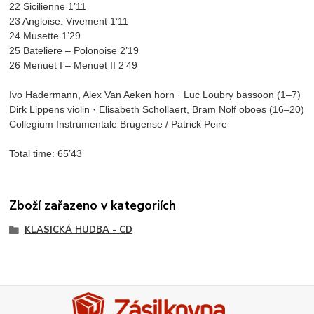
22 Sicilienne 1’11
23 Angloise: Vivement 1’11
24 Musette 1’29
25 Bateliere – Polonoise 2’19
26 Menuet I – Menuet II 2’49
Ivo Hadermann, Alex Van Aeken horn · Luc Loubry bassoon (1–7)
Dirk Lippens violin · Elisabeth Schollaert, Bram Nolf oboes (16–20)
Collegium Instrumentale Brugense / Patrick Peire
Total time: 65’43
Zboží zařazeno v kategoriích
KLASICKÁ HUDBA - CD