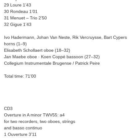
29 Loure 1’43
30 Rondeau 1’01
31 Menuet – Trio 2’50
32 Gigue 1’43
Ivo Hadermann, Johan Van Neste, Rik Vercruysse, Bart Cypers
horns (1–9)
Elisabeth Schollaert oboe (18–32)
Jan Maebe oboe · Koen Coppé bassoon (27–32)
Collegium Instrumentale Brugense / Patrick Peire
Total time: 71’00
CD3
Overture in A minor TWV55: a4
for two recorders, two oboes, strings
and basso continuo
1 Ouverture 3’11