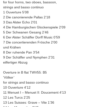
for four horns, two oboes, bassoon,
strings and basso continuo
1 Ouverture 5’08
2 Die canonierende Pallas 2’18
3 Das Alster Echo 2’01
4 Die Hamburgischen Glockenspiele 2’09
5 Der Schwanen Gesang 2’46
6 Der Alster Schäffer Dorff Music 0’59
7 Die concertierenden Frösche 2’00
und Krähen
8 Der ruhende Pan 3’54
9 Der Schäffer und Nymphen 2’31
eilfertiger Abzug
Overture in B flat TWV55: B5
‘Völker’
for strings and basso continuo
10 Ouverture 4’12
11 Menuet I – Menuet II: Doucement 4’13
12 Les Turcs 2’25
13 Les Suisses: Grave – Vite 1’36