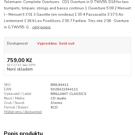
Telemann: Complete Overtures CD1 Overture in D TWV55: D18 for two
trumpets, timpani, strings and basso continuo 1 Ouverture 5’09 2 Menuet
I – Menuet II 3’01 3 Gavotte (en rondeau) 1’35 4 Passacaille 3’37 5 Air:
Lentement 1’36 6 Les Postillons 2’00 7 Fanfare: Très vite 2’06 Overture
in G TWV55: G...
celý popis
Dostupnost
Vyprodáno. Sold out
759,00 Kč
627,27 Kč
bez DPH
Není skladem
SKU:
BRIL94411
EAN:
5028421944111
Vydavatel / Label:
BRILLIANT CLASSICS
Nosič / Media:
CD Audio
Zvuk / Sound:
Stereo
Format / Balení:
8CD
Hlídat cenu / dostupnost
Popis produktu