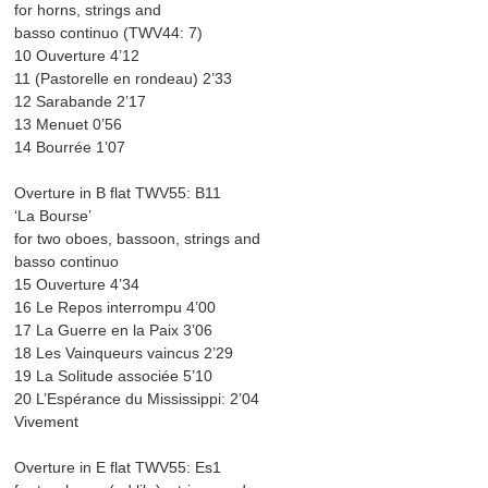
for horns, strings and
basso continuo (TWV44: 7)
10 Ouverture 4’12
11 (Pastorelle en rondeau) 2’33
12 Sarabande 2’17
13 Menuet 0’56
14 Bourrée 1’07
Overture in B flat TWV55: B11
‘La Bourse’
for two oboes, bassoon, strings and
basso continuo
15 Ouverture 4’34
16 Le Repos interrompu 4’00
17 La Guerre en la Paix 3’06
18 Les Vainqueurs vaincus 2’29
19 La Solitude associée 5’10
20 L’Espérance du Mississippi: 2’04
Vivement
Overture in E flat TWV55: Es1