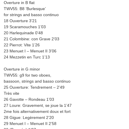
Overture in B flat
TWV55: B8 ‘Burlesque’
for strings and basso continuo
18 Ouverture 3’21
19 Scaramouches 1’03
20 Harlequinade 0’48
21 Colombine: con Grave 2’03
22 Pierrot: Vite 1’26
23 Menuet I – Menuet II 3’06
24 Mezzetin en Turc 1’13
Overture in G minor
TWV55: g9 for two oboes,
bassoon, strings and basso continuo
25 Ouverture: Tendrement – 2’49
Très vite
26 Gavotte – Rondeau 1’03
27 Loure: Gravement, se joue la 1’47
2me fois alternativement doux et fort
28 Gigue: Legèrement 2’20
29 Menuet I – Menuet II 2’58