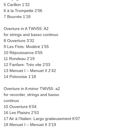
5 Carillon 1’32
6 à la Trompette 2’06
7 Bourrée 1’18
Overture in A TWV55: A2
for strings and basso continuo
8 Ouverture 3’32
9 Les Flots: Modéré 1’55
10 Réjouissance 0’55
11 Rondeau 2’19
12 Fanfare: Très vite 2’03
13 Menuet I – Menuet II 2’42
14 Polonoise 1’18
Overture in A minor TWV55: a2
for recorder, strings and basso
continuo
15 Ouverture 6’04
16 Les Plaisirs 2’53
17 Air à l’Italien: Largo gratieusement 6’07
18 Menuet I – Menuet II 3’19