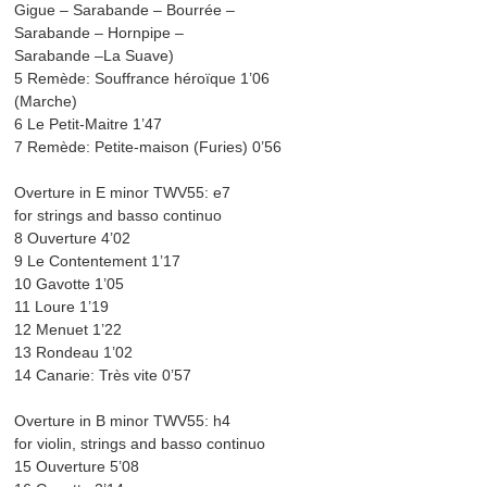
Gigue – Sarabande – Bourrée –
Sarabande – Hornpipe –
Sarabande –La Suave)
5 Remède: Souffrance héroïque 1’06
(Marche)
6 Le Petit-Maitre 1’47
7 Remède: Petite-maison (Furies) 0’56
Overture in E minor TWV55: e7
for strings and basso continuo
8 Ouverture 4’02
9 Le Contentement 1’17
10 Gavotte 1’05
11 Loure 1’19
12 Menuet 1’22
13 Rondeau 1’02
14 Canarie: Très vite 0’57
Overture in B minor TWV55: h4
for violin, strings and basso continuo
15 Ouverture 5’08