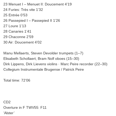
23 Menuet I – Menuet II: Doucement 4’19
24 Furies: Très vite 1’32
25 Entrée 0’53
26 Passepied I – Passepied II 1’26
27 Loure 1’13
28 Canaries 1’41
29 Chaconne 2’59
30 Air: Doucement 4’02
Manu Mellaerts, Steven Devolder trumpets (1–7)
Elisabeth Schollaert, Bram Nolf oboes (15–30)
Dirk Lippens, Dirk Lievens violins · Marc Peire recorder (22–30)
Collegium Instrumentale Brugense / Patrick Peire
Total time: 72’06
CD2
Overture in F TWV55: F11
‘Alster’