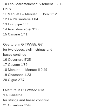
10 Les Scaramouches: Vitement – 2’11
Doux
11 Menuet I – Menuet II: Doux 2’12
12 La Plaisanterie 1’04
13 Hornpipe 1’39
14 Avec douce(u)r 3’08
15 Canarie 1’41
Overture in G TWV55: G7
for two oboes, violin, strings and
basso continuo
16 Ouverture 5’25
17 Gavotte 1’39
18 Menuet I – Menuet II 2’49
19 Chaconne 4’23
20 Gigue 2’57
Overture in D TWV55: D13
‘La Gaillarde’
for strings and basso continuo
21 Ouverture 3’44