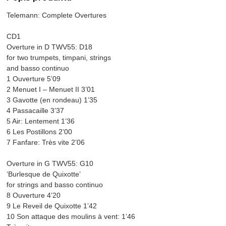
Telemann: Complete Overtures
CD1
Overture in D TWV55: D18
for two trumpets, timpani, strings
and basso continuo
1 Ouverture 5’09
2 Menuet I – Menuet II 3’01
3 Gavotte (en rondeau) 1’35
4 Passacaille 3’37
5 Air: Lentement 1’36
6 Les Postillons 2’00
7 Fanfare: Très vite 2’06
Overture in G TWV55: G10
‘Burlesque de Quixotte’
for strings and basso continuo
8 Ouverture 4’20
9 Le Reveil de Quixotte 1’42
10 Son attaque des moulins à vent: 1’46