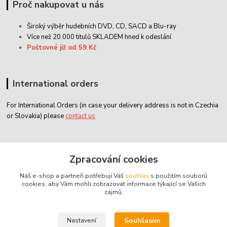
Proč nakupovat u nás
Široký výběr hudebních DVD, CD,
SACD
a Blu-ray
Více než 20.000 titulů SKLADEM hned k odeslání
Poštovné již od 59 Kč
International orders
For International Orders (in case your delivery address is not in Czechia
or Slovakia) please
contact us
Zákaznický servis
Zpracování cookies
Náš e-shop a partneři potřebují Váš
souhlas
s použitím souborů
classicdvd@classicdvd.cz
cookies, aby Vám mohli zobrazovat informace týkající se Vašich
zájmů.
Souhlasím
Nastavení