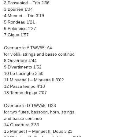
2 Passepied – Trio 2’36
3 Bourrée 1’34
4 Menuet – Trio 3’19
5 Rondeau 1’21
6 Polonoise 1’27
7 Gigue 1’57
Overture in A TWV55: A4
for violin, strings and basso continuo
8 Ouverture 4’44
9 Divertimento 1’52
10 Le Lusinghe 3’50
11 Minuetta I – Minuetta II 3’02
12 Passa tempo 4’13
13 Tempo di giga 2’07
Overture in D TWV55: D23
for two flutes, bassoon, horn, strings
and basso continuo
14 Ouverture 3’36
15 Menuet I – Menuet II: Doux 3’23