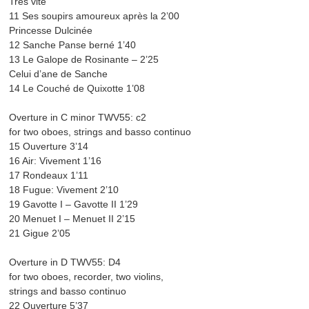
Très vite
11 Ses soupirs amoureux après la 2’00
Princesse Dulcinée
12 Sanche Panse berné 1’40
13 Le Galope de Rosinante – 2’25
Celui d’ane de Sanche
14 Le Couché de Quixotte 1’08
Overture in C minor TWV55: c2
for two oboes, strings and basso continuo
15 Ouverture 3’14
16 Air: Vivement 1’16
17 Rondeaux 1’11
18 Fugue: Vivement 2’10
19 Gavotte I – Gavotte II 1’29
20 Menuet I – Menuet II 2’15
21 Gigue 2’05
Overture in D TWV55: D4
for two oboes, recorder, two violins,
strings and basso continuo
22 Ouverture 5’37