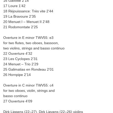
16 Gavotte 2’14
17 Loure 1’42
18 Réjouissance: Très vite 2’44
19 La Bravoure 2’35
20 Menuet I – Menuet II 2’48
21 Rodomontate 2’25
Overture in E minor TWV55: e3
for two flutes, two oboes, bassoon,
two violins, strings and basso continuo
22 Ouverture 4’32
23 Les Cyclopes 2’31
24 Menuet – Trio 2’29
25 Galimatias en Rondeau 2’01
26 Hornpipe 2’14
Overture in C minor TWV55: c4
for two oboes, violin, strings and
basso continuo
27 Ouverture 4’09
Dirk Lippens (22–27), Dirk Lievens (22–26) violins