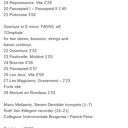
19 Réjouissance: Vite 2’28
20 Passepied I – Passepied II 1’40
21 Polonoise 3’02
Overture in E minor TWV55: e8
‘l’Omphale’
for two oboes, bassoon, strings and
basso continuo
22 Ouverture 3’33
23 Pastorelle: Modéré 1’03
24 Bourrée 0’39
25 Passepied 0’37
26 Les Jeux: Vite 0’59
27 Les Magiciens: Gravement – 2’23
Forte vite
28 Menuet en Rondeau 1’01
Manu Mellaerts, Steven Devolder trumpets (1–7)
Ruth Van Killegem recorder (15–21)
Collegium Instrumentale Brugense / Patrick Peire