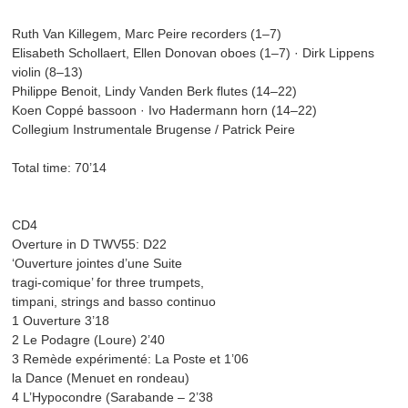
Ruth Van Killegem, Marc Peire recorders (1–7)
Elisabeth Schollaert, Ellen Donovan oboes (1–7) · Dirk Lippens
violin (8–13)
Philippe Benoit, Lindy Vanden Berk flutes (14–22)
Koen Coppé bassoon · Ivo Hadermann horn (14–22)
Collegium Instrumentale Brugense / Patrick Peire
Total time: 70’14
CD4
Overture in D TWV55: D22
‘Ouverture jointes d’une Suite
tragi-comique’ for three trumpets,
timpani, strings and basso continuo
1 Ouverture 3’18
2 Le Podagre (Loure) 2’40
3 Remède expérimenté: La Poste et 1’06
la Dance (Menuet en rondeau)
4 L’Hypocondre (Sarabande – 2’38