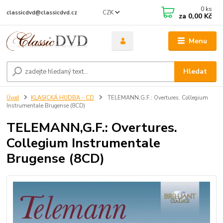
0
ks
CZK
classicdvd@classicdvd.cz
za
0,00 Kč
Menu
Hledat
Úvod
KLASICKÁ HUDBA - CD
TELEMANN,G.F.: Overtures. Collegium
Instrumentale Brugense (8CD)
TELEMANN,G.F.: Overtures.
Collegium Instrumentale
Brugense (8CD)