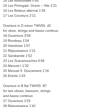
14 Les Moscovites 0’45
15 Les Portugais: Grave – Vite 2’21
16 Les Boiteux alternat 1’26
17 Les Coureurs 2’21
Overture in D minor TWV55: d2
for oboe, strings and basso continuo
18 Ouverture 3’59
19 Rondeau 1’04
20 Irlandoise 1’07
21 Réjouissance 1’21
22 Sarabande 1’52
23 Les Scaramouches 0’46
24 Menuet I 1’32
25 Menuet II: Doucement 1’16
26 Entrée 1’43
Overture in B flat TWV55: B7
for two oboes, bassoon, strings
and basso continuo
27 Ouverture 3’25
28 Réjouissance 1’42