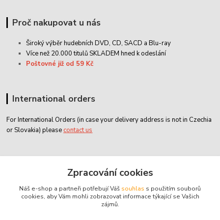
Proč nakupovat u nás
Široký výběr hudebních DVD, CD,
SACD
a Blu-ray
Více než 20.000 titulů SKLADEM hned k odeslání
Poštovné již od 59 Kč
International orders
For International Orders (in case your delivery address is not in Czechia
or Slovakia) please
contact us
Zákaznický servis
Zpracování cookies
Náš e-shop a partneři potřebují Váš
souhlas
s použitím souborů
classicdvd@classicdvd.cz
cookies, aby Vám mohli zobrazovat informace týkající se Vašich
zájmů.