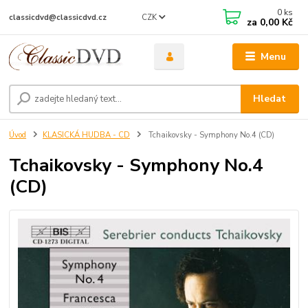
0
ks
CZK
classicdvd@classicdvd.cz
za
0,00 Kč
Menu
Hledat
Úvod
KLASICKÁ HUDBA - CD
Tchaikovsky - Symphony No.4 (CD)
Tchaikovsky - Symphony No.4
(CD)