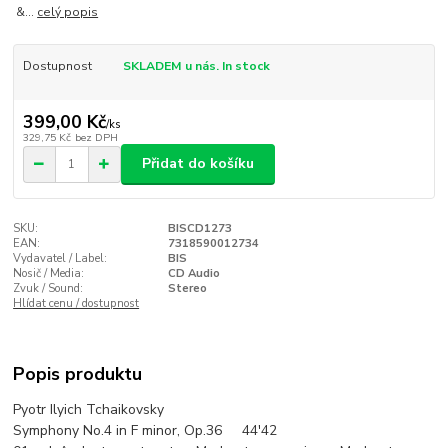
&...
celý popis
Dostupnost
SKLADEM u nás. In stock
399,00 Kč
/
ks
329,75 Kč
bez DPH
Přidat do košíku
SKU:
BISCD1273
EAN:
7318590012734
Vydavatel / Label:
BIS
Nosič / Media:
CD Audio
Zvuk / Sound:
Stereo
Hlídat cenu / dostupnost
Popis produktu
Pyotr Ilyich Tchaikovsky
Symphony No.4 in F minor, Op.36 44'42