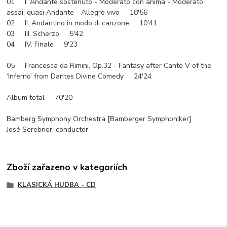
01 I. Andante sostenuto - Moderato con anima - Moderato
assai, quasi Andante - Allegro vivo 18'56
02 II. Andantino in modo di canzone 10'41
03 III. Scherzo 5'42
04 IV. Finale 9'23
05 Francesca da Rimini, Op.32 - Fantasy after Canto V of the
‘Inferno’ from Dantes Divine Comedy 24'24
Album total 70'20
Bamberg Symphony Orchestra [Bamberger Symphoniker]
José Serebrier, conductor
Zboží zařazeno v kategoriích
KLASICKÁ HUDBA - CD