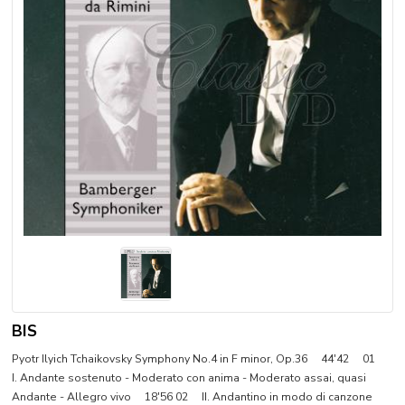
BIS
Pyotr Ilyich Tchaikovsky Symphony No.4 in F minor, Op.36 44'42 01
I. Andante sostenuto - Moderato con anima - Moderato assai, quasi
Andante - Allegro vivo 18'56 02 II. Andantino in modo di canzone