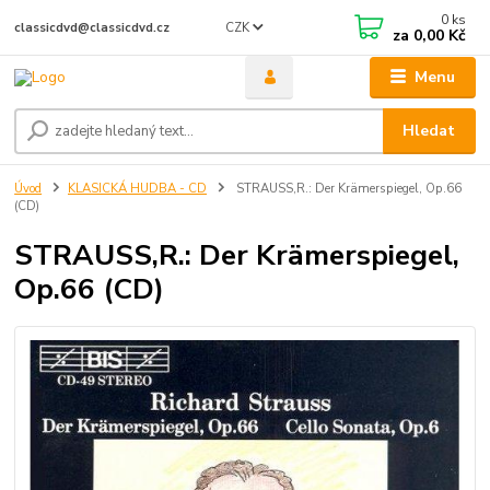
0
ks
CZK
classicdvd@classicdvd.cz
za
0,00 Kč
Menu
Hledat
Úvod
KLASICKÁ HUDBA - CD
STRAUSS,R.: Der Krämerspiegel, Op.66
(CD)
STRAUSS,R.: Der Krämerspiegel,
Op.66 (CD)