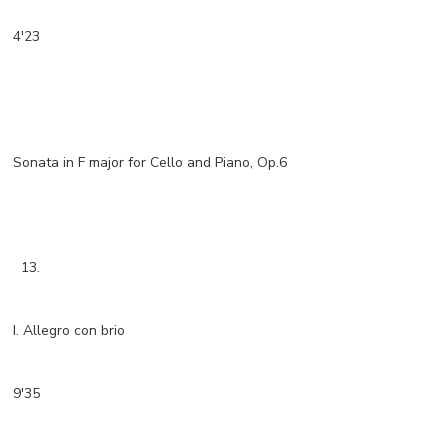
4'23
Sonata in F major for Cello and Piano, Op.6
13.
I. Allegro con brio
9'35