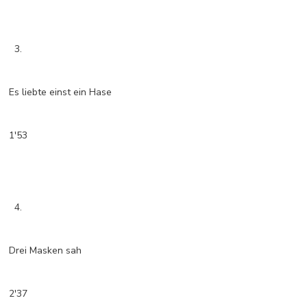
3.
Es liebte einst ein Hase
1'53
4.
Drei Masken sah
2'37