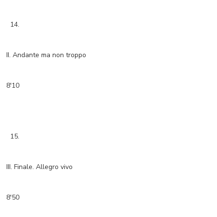
14.
II. Andante ma non troppo
8'10
15.
III. Finale. Allegro vivo
8'50