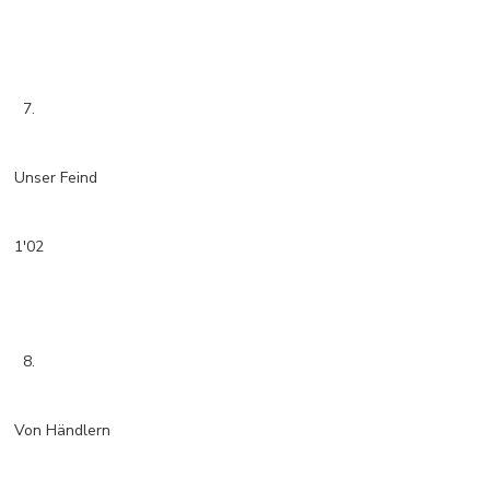
7.
Unser Feind
1'02
8.
Von Händlern