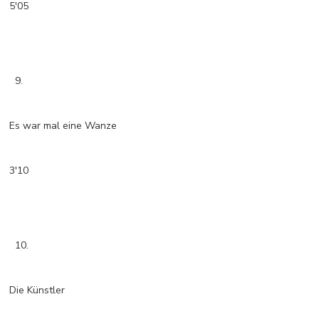
5'05
9.
Es war mal eine Wanze
3'10
10.
Die Künstler