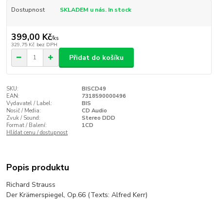
Dostupnost
SKLADEM u nás. In stock
399,00 Kč
/
ks
329,75 Kč
bez DPH
Přidat do košíku
SKU:
BISCD49
EAN:
7318590000496
Vydavatel / Label:
BIS
Nosič / Media:
CD Audio
Zvuk / Sound:
Stereo DDD
Format / Balení:
1CD
Hlídat cenu / dostupnost
Popis produktu
Richard Strauss
Der Krämerspiegel, Op.66 (Texts: Alfred Kerr)