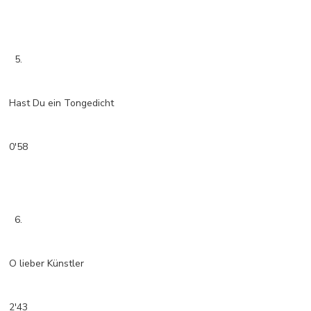
5.
Hast Du ein Tongedicht
0'58
6.
O lieber Künstler
2'43