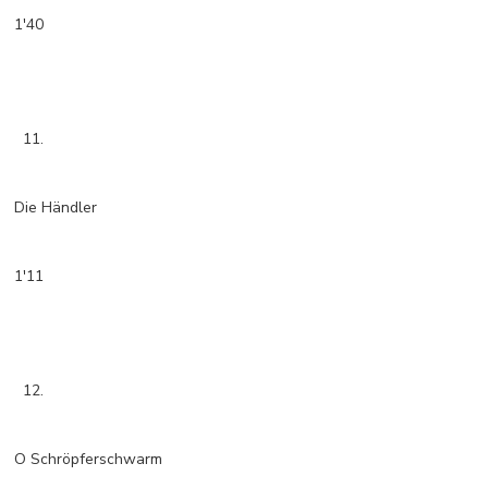
1'40
11.
Die Händler
1'11
12.
O Schröpferschwarm