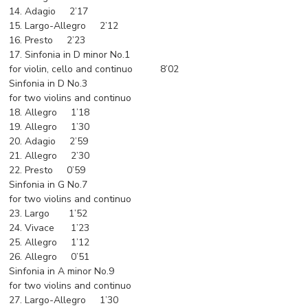
14. Adagio 2’17
15. Largo-Allegro 2’12
16. Presto 2’23
17. Sinfonia in D minor No.1
for violin, cello and continuo 8’02
Sinfonia in D No.3
for two violins and continuo
18. Allegro 1’18
19. Allegro 1’30
20. Adagio 2’59
21. Allegro 2’30
22. Presto 0’59
Sinfonia in G No.7
for two violins and continuo
23. Largo 1’52
24. Vivace 1’23
25. Allegro 1’12
26. Allegro 0’51
Sinfonia in A minor No.9
for two violins and continuo
27. Largo-Allegro 1’30