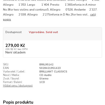
Allegro 1’353. Largo 1’404. Presto 1’36Sinfonia in A minor
No.8for two violins and continuo5. Allegro 0’526. Andante 2’327.
Allegro 2’038. Allegro 2’27Sinfonia in D No.2for two viol...
celý
popis
Dostupnost
Vyprodáno. Sold out
279,00 Kč
230,58 Kč
bez DPH
Není skladem
SKU:
BRIL95142
EAN:
5028421951423
Vydavatel / Label:
BRILLIANT CLASSICS
Nosič / Media:
CD Audio
Zvuk / Sound:
Stereo
Format / Balení:
1CD
Hlídat cenu / dostupnost
Popis produktu