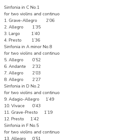
Sinfonia in C No.1
for two violins and continuo
1. Grave-Allegro 2’06
2. Allegro 1’35
3. Largo 1’40
4. Presto 1’36
Sinfonia in A minor No.8
for two violins and continuo
5. Allegro 0’52
6. Andante 2’32
7. Allegro 2’03
8. Allegro 2’27
Sinfonia in D No.2
for two violins and continuo
9. Adagio-Allegro 1’49
10. Vivace 0’43
11. Grave-Presto 1’19
12. Presto 1’42
Sinfonia in F No.5
for two violins and continuo
13. Allegro 0’51