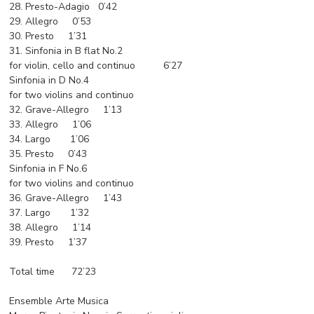
28. Presto-Adagio 0’42
29. Allegro 0’53
30. Presto 1’31
31. Sinfonia in B flat No.2
for violin, cello and continuo 6’27
Sinfonia in D No.4
for two violins and continuo
32. Grave-Allegro 1’13
33. Allegro 1’06
34. Largo 1’06
35. Presto 0’43
Sinfonia in F No.6
for two violins and continuo
36. Grave-Allegro 1’43
37. Largo 1’32
38. Allegro 1’14
39. Presto 1’37
Total time 72’23
Ensemble Arte Musica