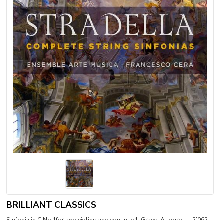
BRILLIANT CLASSICS
Sinfonia in C No.1for two violins and continuo1. Grave-Allegro 2’062.