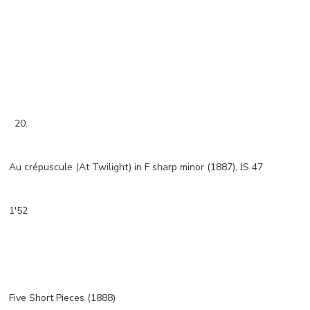
20.
Au crépuscule (At Twilight) in F sharp minor (1887), JS 47
1'52
Five Short Pieces (1888)