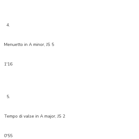
4.
Menuetto in A minor, JS 5
1'16
5.
Tempo di valse in A major, JS 2
0'55