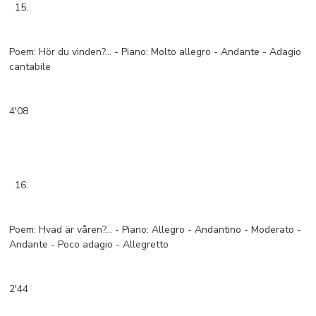
15.
Poem: Hör du vinden?… - Piano: Molto allegro - Andante - Adagio
cantabile
4'08
16.
Poem: Hvad är våren?… - Piano: Allegro - Andantino - Moderato -
Andante - Poco adagio - Allegretto
2'44