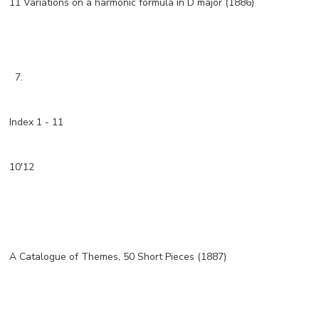
11 Variations on a harmonic formula in D major (1886)
7.
Index 1 - 11
10'12
A Catalogue of Themes, 50 Short Pieces (1887)