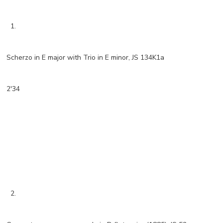
1.
Scherzo in E major with Trio in E minor, JS 134K1a
2'34
2.