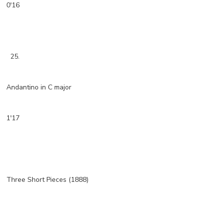
0'16
25.
Andantino in C major
1'17
Three Short Pieces (1888)