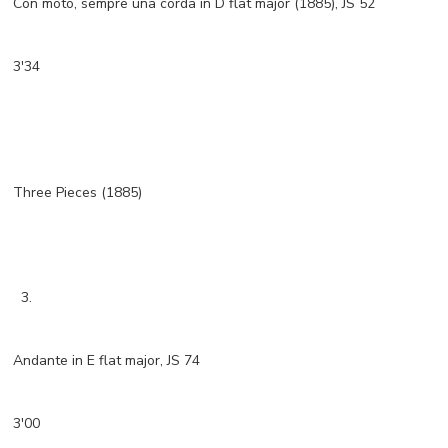
Con moto, sempre una corda in D flat major (1885), JS 52
3'34
Three Pieces (1885)
3.
Andante in E flat major, JS 74
3'00