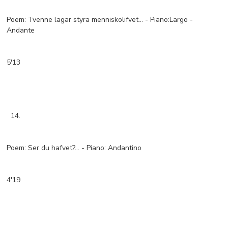
Poem: Tvenne lagar styra menniskolifvet… - Piano:Largo -
Andante
5'13
14.
Poem: Ser du hafvet?… - Piano: Andantino
4'19