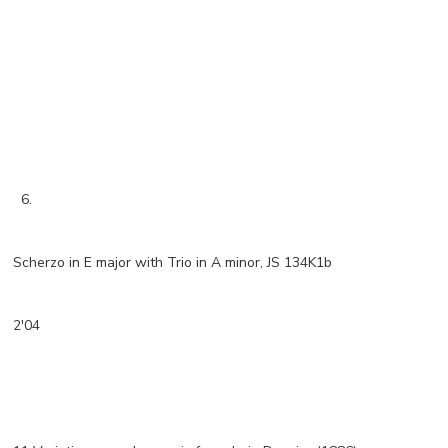
6.
Scherzo in E major with Trio in A minor, JS 134K1b
2'04