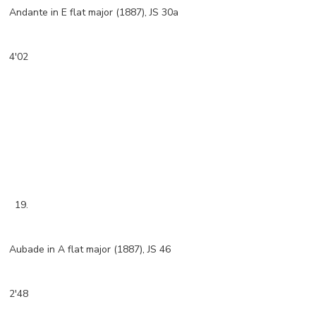
Andante in E flat major (1887), JS 30a
4'02
19.
Aubade in A flat major (1887), JS 46
2'48