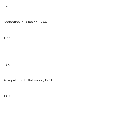
26.
Andantino in B major, JS 44
1'22
27.
Allegretto in B flat minor, JS 18
1'02