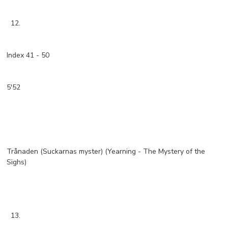
12.
Index 41 - 50
5'52
Trånaden (Suckarnas myster) (Yearning - The Mystery of the
Sighs)
13.