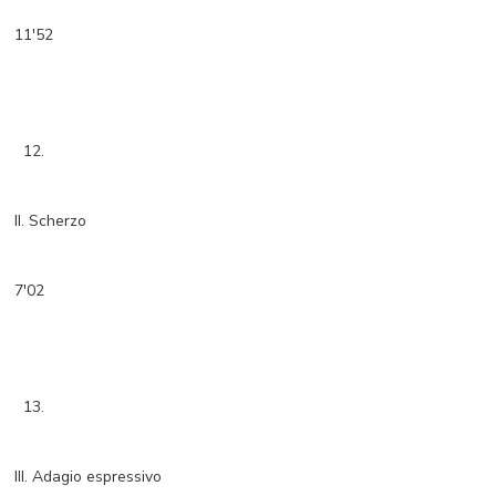
11'52
12.
II. Scherzo
7'02
13.
III. Adagio espressivo