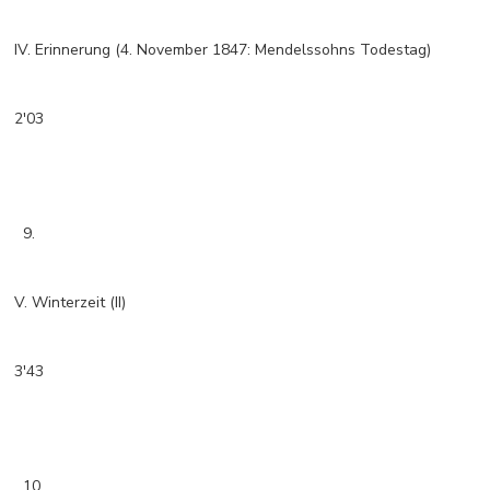
IV. Erinnerung (4. November 1847: Mendelssohns Todestag)
2'03
9.
V. Winterzeit (II)
3'43
10.