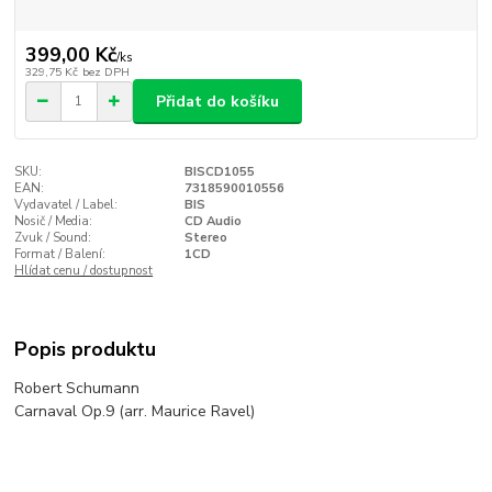
399,00 Kč
/
ks
329,75 Kč
bez DPH
Přidat do košíku
SKU:
BISCD1055
EAN:
7318590010556
Vydavatel / Label:
BIS
Nosič / Media:
CD Audio
Zvuk / Sound:
Stereo
Format / Balení:
1CD
Hlídat cenu / dostupnost
Popis produktu
Robert Schumann
Carnaval Op.9 (arr. Maurice Ravel)