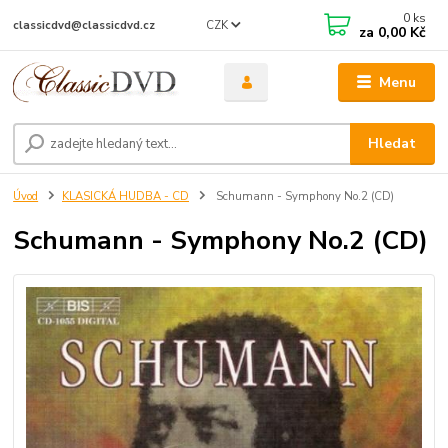
0
ks
CZK
classicdvd@classicdvd.cz
za
0,00 Kč
Menu
Hledat
Úvod
KLASICKÁ HUDBA - CD
Schumann - Symphony No.2 (CD)
Schumann - Symphony No.2 (CD)