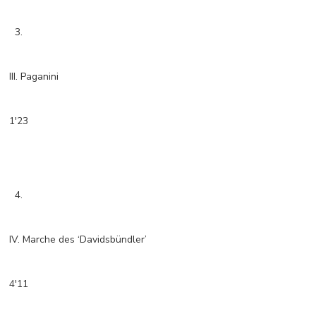
3.
III. Paganini
1'23
4.
IV. Marche des ‘Davidsbündler’
4'11