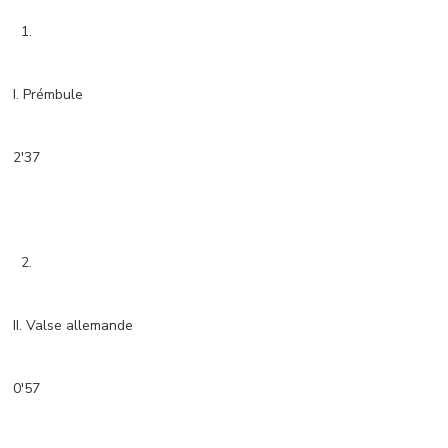
1.
I. Prémbule
2'37
2.
II. Valse allemande
0'57