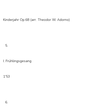
Kinderjahr Op.68 (arr. Theodor W. Adorno)
5.
I. Frühlingsgesang
1'53
6.