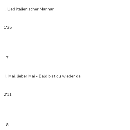
II. Lied italienischer Marinari
1'25
7.
III. Mai, lieber Mai - Bald bist du wieder da!
2'11
8.