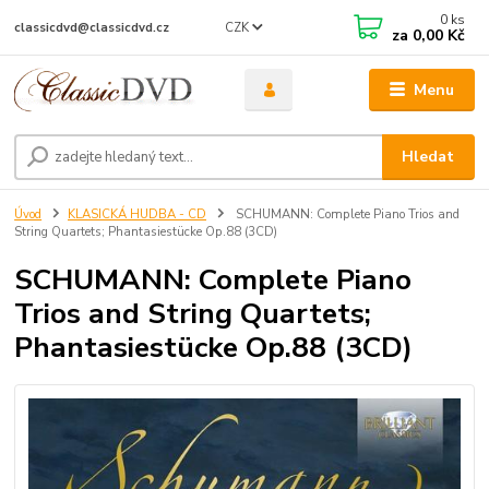
0
ks
CZK
classicdvd@classicdvd.cz
za
0,00 Kč
Menu
Hledat
Úvod
KLASICKÁ HUDBA - CD
SCHUMANN: Complete Piano Trios and
String Quartets; Phantasiestücke Op.88 (3CD)
SCHUMANN: Complete Piano
Trios and String Quartets;
Phantasiestücke Op.88 (3CD)