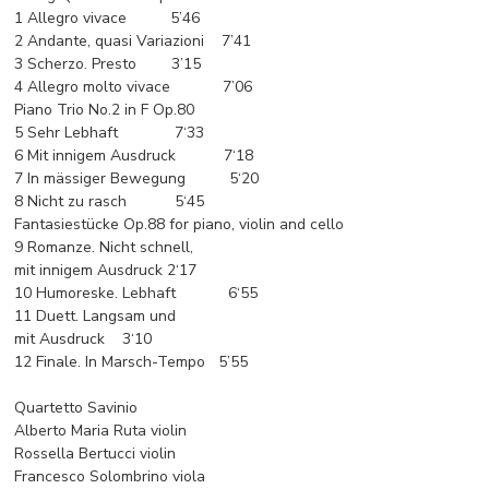
1 Allegro vivace 5’46
2 Andante, quasi Variazioni 7’41
3 Scherzo. Presto 3’15
4 Allegro molto vivace 7’06
Piano Trio No.2 in F Op.80
5 Sehr Lebhaft 7‘33
6 Mit innigem Ausdruck 7‘18
7 In mässiger Bewegung 5‘20
8 Nicht zu rasch 5‘45
Fantasiestücke Op.88 for piano, violin and cello
9 Romanze. Nicht schnell,
mit innigem Ausdruck 2‘17
10 Humoreske. Lebhaft 6‘55
11 Duett. Langsam und
mit Ausdruck 3‘10
12 Finale. In Marsch-Tempo 5’55
Quartetto Savinio
Alberto Maria Ruta violin
Rossella Bertucci violin
Francesco Solombrino viola