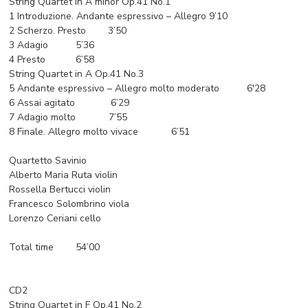
String Quartet in A minor Op.41 No.1
1 Introduzione. Andante espressivo – Allegro 9’10
2 Scherzo. Presto 3’50
3 Adagio 5’36
4 Presto 6’58
String Quartet in A Op.41 No.3
5 Andante espressivo – Allegro molto moderato 6'28
6 Assai agitato 6’29
7 Adagio molto 7’55
8 Finale. Allegro molto vivace 6’51
Quartetto Savinio
Alberto Maria Ruta violin
Rossella Bertucci violin
Francesco Solombrino viola
Lorenzo Ceriani cello
Total time 54’00
CD2
String Quartet in F Op.41 No.2