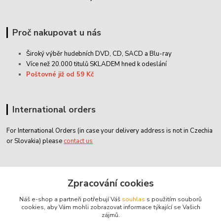
Proč nakupovat u nás
Široký výběr hudebních DVD, CD,
SACD
a Blu-ray
Více než 20.000 titulů SKLADEM hned k odeslání
Poštovné již od 59 Kč
International orders
For International Orders (in case your delivery address is not in Czechia
or Slovakia) please
contact us
Zákaznický servis
Zpracování cookies
Náš e-shop a partneři potřebují Váš
souhlas
s použitím souborů
classicdvd@classicdvd.cz
cookies, aby Vám mohli zobrazovat informace týkající se Vašich
zájmů.