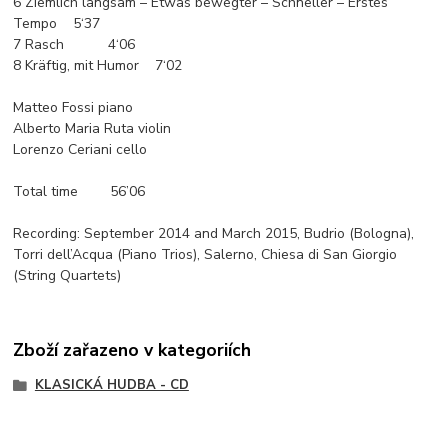
6 Ziemlich langsam – Etwas bewegter – Schneller – Erstes
Tempo 5‘37
7 Rasch 4‘06
8 Kräftig, mit Humor 7‘02
Matteo Fossi piano
Alberto Maria Ruta violin
Lorenzo Ceriani cello
Total time 56’06
Recording: September 2014 and March 2015, Budrio (Bologna),
Torri dell’Acqua (Piano Trios), Salerno, Chiesa di San Giorgio
(String Quartets)
Zboží zařazeno v kategoriích
KLASICKÁ HUDBA - CD