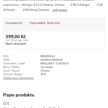
espressivo – Allegro 9’10 2 Scherzo. Presto 3’50 3 Adagio 5’36
4 Presto 6’58 String Quartet ...
celý popis
Dostupnost
Vyprodáno. Sold out
399,00 Kč
329,75 Kč
bez DPH
Není skladem
SKU:
BRIL95041
EAN:
5028421950419
Vydavatel / Label:
BRILLIANT CLASSICS
Nosič / Media:
CD Audio
Zvuk / Sound:
Stereo
Format / Balení:
3CD
Hlídat cenu / dostupnost
Popis produktu
CD1