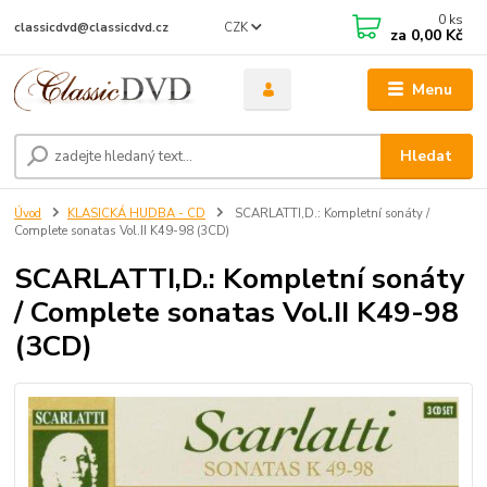
0
ks
CZK
classicdvd@classicdvd.cz
za
0,00 Kč
Menu
Hledat
Úvod
KLASICKÁ HUDBA - CD
SCARLATTI,D.: Kompletní sonáty /
Complete sonatas Vol.II K49-98 (3CD)
SCARLATTI,D.: Kompletní sonáty
/ Complete sonatas Vol.II K49-98
(3CD)