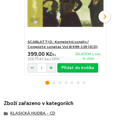
SCARLATTI,D.: Kompletní sonáty /
SCARLATTI,D
Complete sonatas Vol.III K99-139 (3CD)
Complete so
399,00 Kč
399,00 K
SKLADEM u nás.
/
ks
In stock
329,75 Kč
bez DPH
329,75 Kč
be
Přidat do košíku
Zboží zařazeno v kategoriích
KLASICKÁ HUDBA - CD