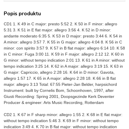
Popis produktu
CD1 1. K 49 in C major: presto 5:52 2. K 50 in F minor: allegro
5:31 3. K 51 in E flat major: allegro 3:56 4. K 52 in D minor:
andante moderato 6:35 5. K 53 in D major: presto 3:44 6. K 54 in
A minor: allegro 3:57 7. K 55 in G major: allegro 4:04 8. K 56 in C
minor: con spirito 3:57 9. K 57 in B flat major: allegro 6:14 10. K 58
in C minor: Fuga 3:00 11. K 59 in F major: allegro 2:12 12. K 60 in
G minor: without tempo indication 2:01 13. K 61 in A minor: without
tempo indication 3:25 14. K 62 in A major: allegro 3:19 15. K 63 in
G major: Capriccio, allegro 2:28 16. K 64 in D minor: Gavota,
allegro 1:57 17. K 65 in A major: allegro 2:28 18. K 66 in B flat
major: allegro 3:13 Total: 67:55 Pieter-Jan Belder, harpsichord
Instrument: built by Cornelis Bom, Schoonhoven, 1997, after
Giusti Recording: Spring 2001, Doopsgezinde Kerk Deventer
Producer & engineer: Arts Music Recording, Rotterdam
CD2 1. K 67 in F sharp minor: allegro 1:55 2. K 68 in E flat major:
without tempo indication 5:46 3. K 69 in F minor: without tempo
indication 3:49 4. K 70 in B flat major: without tempo indication