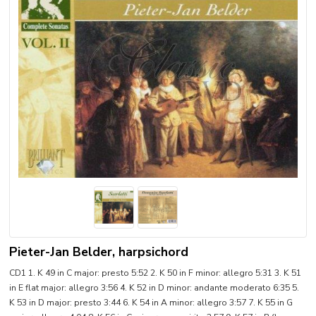
Pieter-Jan Belder, harpsichord
CD1 1. K 49 in C major: presto 5:52 2. K 50 in F minor: allegro 5:31 3. K 51
in E flat major: allegro 3:56 4. K 52 in D minor: andante moderato 6:35 5.
K 53 in D major: presto 3:44 6. K 54 in A minor: allegro 3:57 7. K 55 in G