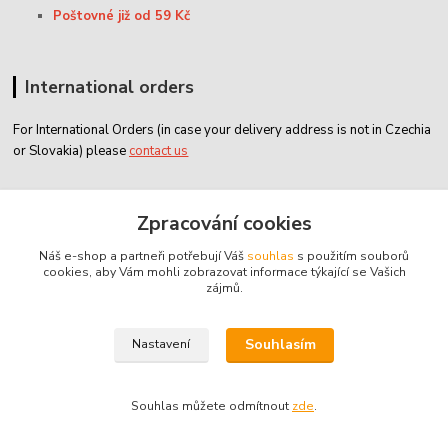
Poštovné již od 59 Kč
International orders
For International Orders (in case your delivery address is not in Czechia
or Slovakia) please
contact us
Zpracování cookies
Zákaznický servis
Náš e-shop a partneři potřebují Váš
souhlas
s použitím souborů
cookies, aby Vám mohli zobrazovat informace týkající se Vašich
classicdvd@classicdvd.cz
zájmů.
Souhlasím
Nastavení
© 2004 - 2026 ClassicDVD.cz
Souhlas můžete odmítnout
zde
.