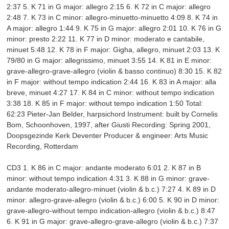
2:37 5. K 71 in G major: allegro 2:15 6. K 72 in C major: allegro
2:48 7. K 73 in C minor: allegro-minuetto-minuetto 4:09 8. K 74 in
A major: allegro 1:44 9. K 75 in G major: allegro 2:01 10. K 76 in G
minor: presto 2:22 11. K 77 in D minor: moderato e cantabile,
minuet 5:48 12. K 78 in F major: Gigha, allegro, minuet 2:03 13. K
79/80 in G major: allegrissimo, minuet 3:55 14. K 81 in E minor:
grave-allegro-grave-allegro (violin & basso continuo) 8:30 15. K 82
in F major: without tempo indication 2:44 16. K 83 in A major: alla
breve, minuet 4:27 17. K 84 in C minor: without tempo indication
3:38 18. K 85 in F major: without tempo indication 1:50 Total:
62:23 Pieter-Jan Belder, harpsichord Instrument: built by Cornelis
Bom, Schoonhoven, 1997, after Giusti Recording: Spring 2001,
Doopsgezinde Kerk Deventer Producer & engineer: Arts Music
Recording, Rotterdam
CD3 1. K 86 in C major: andante moderato 6:01 2. K 87 in B
minor: without tempo indication 4:31 3. K 88 in G minor: grave-
andante moderato-allegro-minuet (violin & b.c.) 7:27 4. K 89 in D
minor: allegro-grave-allegro (violin & b.c.) 6:00 5. K 90 in D minor:
grave-allegro-without tempo indication-allegro (violin & b.c.) 8:47
6. K 91 in G major: grave-allegro-grave-allegro (violin & b.c.) 7:37