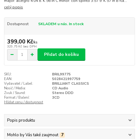
major: allegro 4:04 8. K 56 in C minor: con spirito 3:57 9. K 57 in B fla...
celý popis
Dostupnost
SKLADEM u nás. In stock
399,00 Kč
/
ks
329,75 Kč
bez DPH
Přidat do košíku
SKU:
BRIL99775
EAN:
5028421997759
Vydavatel / Label:
BRILLIANT CLASSICS
Nosič / Media:
CD Audio
Zvuk / Sound:
Stereo DDD
Format / Balení:
3CD
Hlídat cenu / dostupnost
Popis produktu
Mohlo by Vás také zaujmout
7