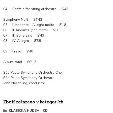
04 Ponteio for string orchestra 5'48
Symphony No.9 24'42
05 I. Andante - Allegro molto 8'18
06 II. Andante (con moto) 5'03
07 III. Scherzino 2'43
08 IV. Allegro 8'38
09 Frevo 2'40
Album total 60'12
São Paulo Symphony Orchestra Choir
São Paulo Symphony Orchestra
John Neschling, conductor
Zboží zařazeno v kategoriích
KLASICKÁ HUDBA - CD