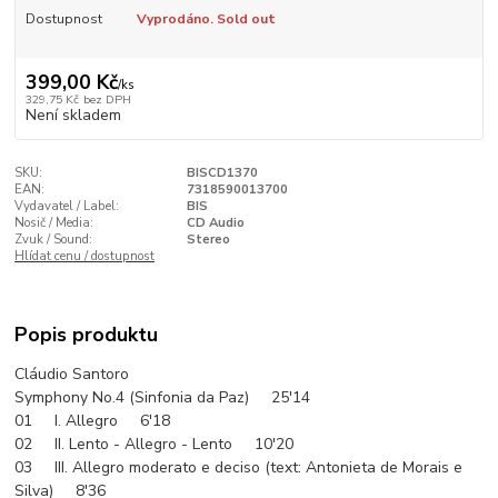
Dostupnost
Vyprodáno. Sold out
399,00 Kč
/
ks
329,75 Kč
bez DPH
Není skladem
SKU:
BISCD1370
EAN:
7318590013700
Vydavatel / Label:
BIS
Nosič / Media:
CD Audio
Zvuk / Sound:
Stereo
Hlídat cenu / dostupnost
Popis produktu
Cláudio Santoro
Symphony No.4 (Sinfonia da Paz) 25'14
01 I. Allegro 6'18
02 II. Lento - Allegro - Lento 10'20
03 III. Allegro moderato e deciso (text: Antonieta de Morais e
Silva) 8'36