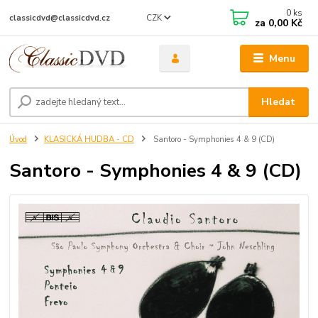
0
ks
CZK
classicdvd@classicdvd.cz
za
0,00 Kč
Menu
Hledat
Úvod
KLASICKÁ HUDBA - CD
Santoro - Symphonies 4 & 9 (CD)
Santoro - Symphonies 4 & 9 (CD)