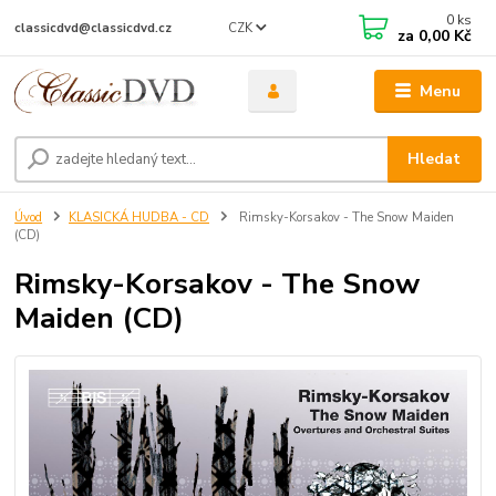
0
ks
CZK
classicdvd@classicdvd.cz
za
0,00 Kč
Menu
Hledat
Úvod
KLASICKÁ HUDBA - CD
Rimsky-Korsakov - The Snow Maiden
(CD)
Rimsky-Korsakov - The Snow
Maiden (CD)