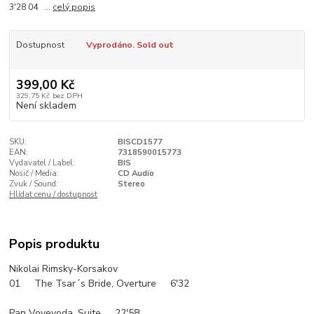
3'28 04 ...
celý popis
Dostupnost
Vyprodáno. Sold out
399,00 Kč
329,75 Kč
bez DPH
Není skladem
SKU:
BISCD1577
EAN:
7318590015773
Vydavatel / Label:
BIS
Nosič / Media:
CD Audio
Zvuk / Sound:
Stereo
Hlídat cenu / dostupnost
Popis produktu
Nikolai Rimsky-Korsakov
01 The Tsar´s Bride, Overture 6'32
Pan Voyevoda, Suite 22'58