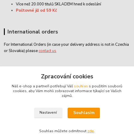
Více než 20.000 titulů SKLADEM hned k odeslání
Poštovné již od 59 Kč
International orders
For International Orders (in case your delivery address is not in Czechia
or Slovakia) please
contact us
Zákaznický servis
Zpracování cookies
Náš e-shop a partneři potřebují Váš
souhlas
s použitím souborů
classicdvd@classicdvd.cz
cookies, aby Vám mohli zobrazovat informace týkající se Vašich
zájmů.
Souhlasím
Nastavení
© 2004 - 2026 ClassicDVD.cz
Souhlas můžete odmítnout
zde
.