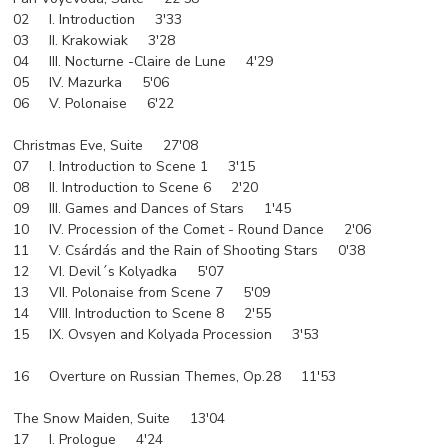
02 I. Introduction 3'33
03 II. Krakowiak 3'28
04 III. Nocturne -Claire de Lune 4'29
05 IV. Mazurka 5'06
06 V. Polonaise 6'22
Christmas Eve, Suite 27'08
07 I. Introduction to Scene 1 3'15
08 II. Introduction to Scene 6 2'20
09 III. Games and Dances of Stars 1'45
10 IV. Procession of the Comet - Round Dance 2'06
11 V. Csárdás and the Rain of Shooting Stars 0'38
12 VI. Devil´s Kolyadka 5'07
13 VII. Polonaise from Scene 7 5'09
14 VIII. Introduction to Scene 8 2'55
15 IX. Ovsyen and Kolyada Procession 3'53
16 Overture on Russian Themes, Op.28 11'53
The Snow Maiden, Suite 13'04
17 I. Prologue 4'24