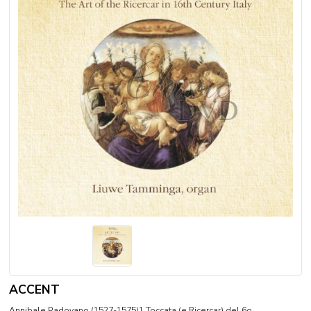
ACCENT
Annibale Padovano (1527-1575)1 Toccata (e Ricercar) del 6o