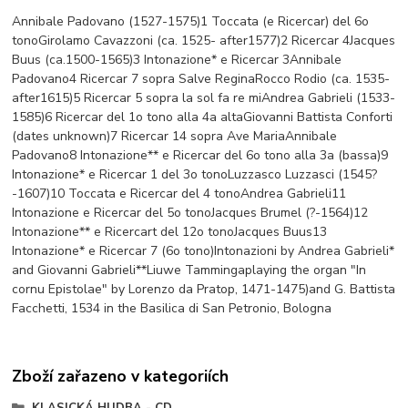
Annibale Padovano (1527-1575)1 Toccata (e Ricercar) del 6o
tonoGirolamo Cavazzoni (ca. 1525- after1577)2 Ricercar 4Jacques
Buus (ca.1500-1565)3 Intonazione* e Ricercar 3Annibale
Padovano4 Ricercar 7 sopra Salve ReginaRocco Rodio (ca. 1535-
after1615)5 Ricercar 5 sopra la sol fa re miAndrea Gabrieli (1533-
1585)6 Ricercar del 1o tono alla 4a altaGiovanni Battista Conforti
(dates unknown)7 Ricercar 14 sopra Ave MariaAnnibale
Padovano8 Intonazione** e Ricercar del 6o tono alla 3a (bassa)9
Intonazione* e Ricercar 1 del 3o tonoLuzzasco Luzzasci (1545?
-1607)10 Toccata e Ricercar del 4 tonoAndrea Gabrieli11
Intonazione e Ricercar del 5o tonoJacques Brumel (?-1564)12
Intonazione** e Ricercart del 12o tonoJacques Buus13
Intonazione* e Ricercar 7 (6o tono)Intonazioni by Andrea Gabrieli*
and Giovanni Gabrieli**Liuwe Tammingaplaying the organ "In
cornu Epistolae" by Lorenzo da Pratop, 1471-1475)and G. Battista
Facchetti, 1534 in the Basilica di San Petronio, Bologna
Zboží zařazeno v kategoriích