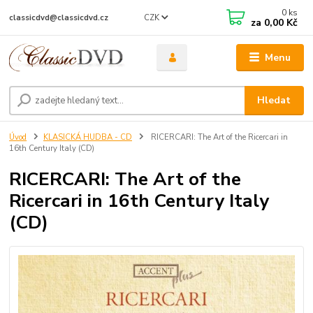
0
ks
CZK
classicdvd@classicdvd.cz
za
0,00 Kč
Menu
Hledat
Úvod
KLASICKÁ HUDBA - CD
RICERCARI: The Art of the Ricercari in
16th Century Italy (CD)
RICERCARI: The Art of the
Ricercari in 16th Century Italy
(CD)