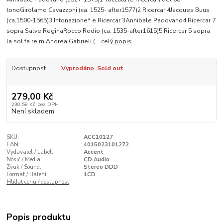
tonoGirolamo Cavazzoni (ca. 1525- after1577)2 Ricercar 4Jacques Buus
(ca.1500-1565)3 Intonazione* e Ricercar 3Annibale Padovano4 Ricercar 7
sopra Salve ReginaRocco Rodio (ca. 1535-after1615)5 Ricercar 5 sopra
la sol fa re miAndrea Gabrieli (...
celý popis
Dostupnost
Vyprodáno. Sold out
279,00 Kč
230,58 Kč
bez DPH
Není skladem
SKU:
ACC10127
EAN:
4015023101272
Vydavatel / Label:
Accent
Nosič / Media:
CD Audio
Zvuk / Sound:
Stereo DDD
Format / Balení:
1CD
Hlídat cenu / dostupnost
Popis produktu