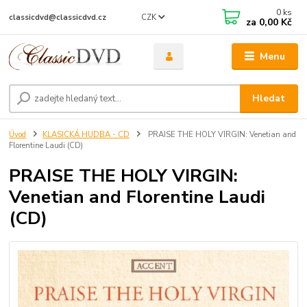
0
ks
CZK
classicdvd@classicdvd.cz
za
0,00 Kč
Menu
Hledat
Úvod
KLASICKÁ HUDBA - CD
PRAISE THE HOLY VIRGIN: Venetian and
Florentine Laudi (CD)
PRAISE THE HOLY VIRGIN:
Venetian and Florentine Laudi
(CD)