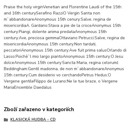
Praise the holy virginVenetian and Florentine Laudi of the 15th
and 16th centurySerafino RazziO Vergin Santa non
m`abbandonareAnonymous 15th cenury:Salve, regina de
misericordiaA. Gardano:Stava a pie de la croceAnonymus 15th
century:Piangi, dolente anima predataAnonymous 15th
century:Ave, preciosa gemmaOttaviano Petrucci:Salve, regina de
misericordiaAnonymous 15th century:Non tardati,
peccatoriAnonymous 15th century:Ave fuit prima salusOrlando di
Lasso:Poichè`l mio largo piantoAnonymous 15th century:O Jesu
dolceAnonymous 15th century:Sancta Maria, regina celorumJ.
Beddingham:Gentil madonna, de non m`abbandonareAnonymus
15th century:Cum desiderio vo cerchandoPetrus Hedus:O
Vergene gentileFilippo de Lurano:Ne le tue braze, o Vergene
MariaEnsemble Daedalus
Zboží zařazeno v kategoriích
KLASICKÁ HUDBA - CD