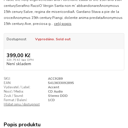
centurySerafino RazziO Vergin Santa non m`abbandonareAnonymous
15th cenury:Salve, regina de misericordiaA. Gardano:Stava a pie de la
croceAnonymus 15th century:Piangi, dolente anima predataAnonymous
15th century:Ave, preciosa g...
celý popis
Dostupnost
Vyprodáno. Sold out
399,00 Kč
329,75 Kč
bez DPH
Není skladem
SKU:
ACC9289
EAN:
5413633092895
Vydavatel / Label:
Accent
Nosič / Media:
CD Audio
Zvuk / Sound:
Stereo DDD
Format / Balení:
1CD
Hlídat cenu / dostupnost
Popis produktu