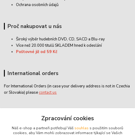
Ochrana osobních údajů
Proč nakupovat u nás
Široký výběr hudebních DVD, CD,
SACD
a Blu-ray
Více než 20.000 titulů SKLADEM hned k odeslání
Poštovné již od 59 Kč
International orders
For International Orders (in case your delivery address is not in Czechia
or Slovakia) please
contact us
Zákaznický servis
Zpracování cookies
Náš e-shop a partneři potřebují Váš
souhlas
s použitím souborů
classicdvd@classicdvd.cz
cookies, aby Vám mohli zobrazovat informace týkající se Vašich