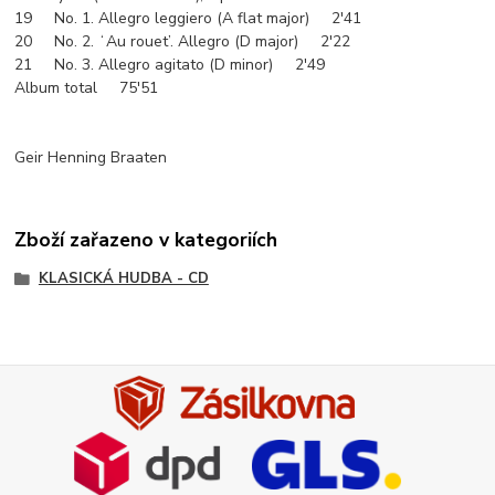
19 No. 1. Allegro leggiero (A flat major) 2'41
20 No. 2. ʻAu rouet’. Allegro (D major) 2'22
21 No. 3. Allegro agitato (D minor) 2'49
Album total 75'51
Geir Henning Braaten
Zboží zařazeno v kategoriích
KLASICKÁ HUDBA - CD