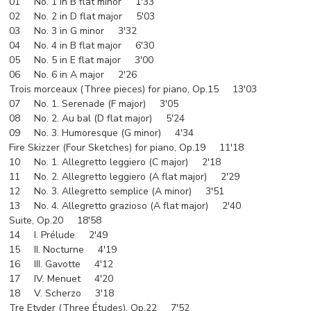
01 No. 1 in B flat minor 1'33
02 No. 2 in D flat major 5'03
03 No. 3 in G minor 3'32
04 No. 4 in B flat major 6'30
05 No. 5 in E flat major 3'00
06 No. 6 in A major 2'26
Trois morceaux (Three pieces) for piano, Op.15 13'03
07 No. 1. Serenade (F major) 3'05
08 No. 2. Au bal (D flat major) 5'24
09 No. 3. Humoresque (G minor) 4'34
Fire Skizzer (Four Sketches) for piano, Op.19 11'18
10 No. 1. Allegretto leggiero (C major) 2'18
11 No. 2. Allegretto leggiero (A flat major) 2'29
12 No. 3. Allegretto semplice (A minor) 3'51
13 No. 4. Allegretto grazioso (A flat major) 2'40
Suite, Op.20 18'58
14 I. Prélude 2'49
15 II. Nocturne 4'19
16 III. Gavotte 4'12
17 IV. Menuet 4'20
18 V. Scherzo 3'18
Tre Etyder (Three Études), Op.22 7'52