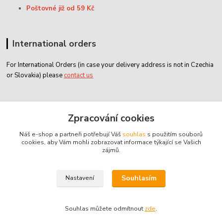
Poštovné již od 59 Kč
International orders
For International Orders (in case your delivery address is not in Czechia
or Slovakia) please
contact us
Zákaznický servis
Zpracování cookies
Náš e-shop a partneři potřebují Váš
souhlas
s použitím souborů
classicdvd@classicdvd.cz
cookies, aby Vám mohli zobrazovat informace týkající se Vašich
zájmů.
Souhlasím
Nastavení
© 2004 - 2026 ClassicDVD.cz
Souhlas můžete odmítnout
zde
.