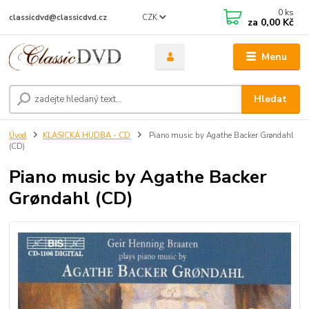
0
ks
CZK
classicdvd@classicdvd.cz
za
0,00 Kč
Menu
Hledat
Úvod
KLASICKÁ HUDBA - CD
Piano music by Agathe Backer Grøndahl
(CD)
Piano music by Agathe Backer
Grøndahl (CD)