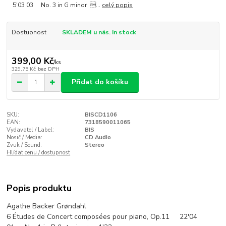
5'03 03 No. 3 in G minor ...
celý popis
Dostupnost
SKLADEM u nás. In stock
399,00 Kč
/
ks
329,75 Kč
bez DPH
Přidat do košíku
SKU:
BISCD1106
EAN:
7318590011065
Vydavatel / Label:
BIS
Nosič / Media:
CD Audio
Zvuk / Sound:
Stereo
Hlídat cenu / dostupnost
Popis produktu
Agathe Backer Grøndahl
6 Études de Concert composées pour piano, Op.11 22'04