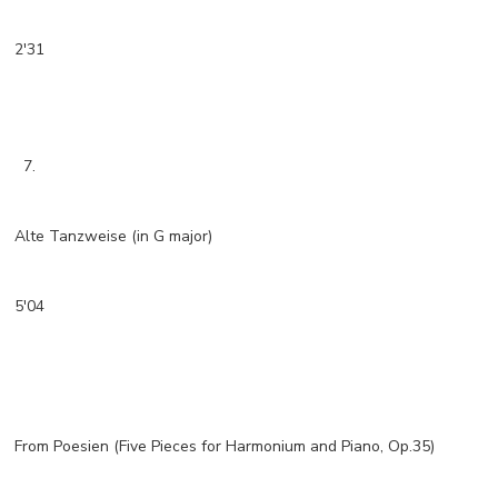
2'31
7.
Alte Tanzweise (in G major)
5'04
From Poesien (Five Pieces for Harmonium and Piano, Op.35)