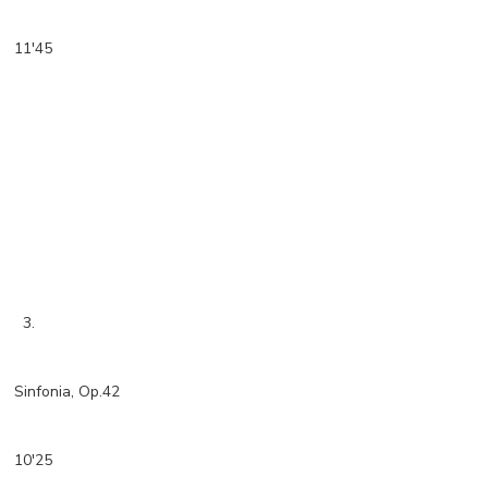
11'45
3.
Sinfonia, Op.42
10'25