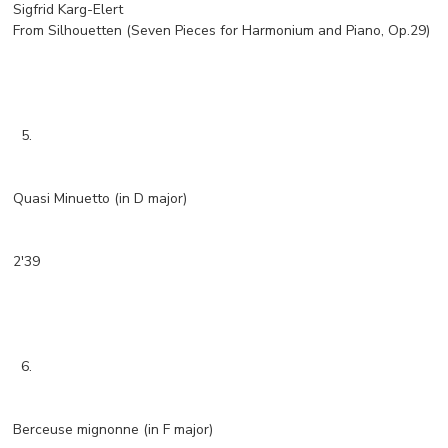
Sigfrid Karg-Elert
From Silhouetten (Seven Pieces for Harmonium and Piano, Op.29)
5.
Quasi Minuetto (in D major)
2'39
6.
Berceuse mignonne (in F major)