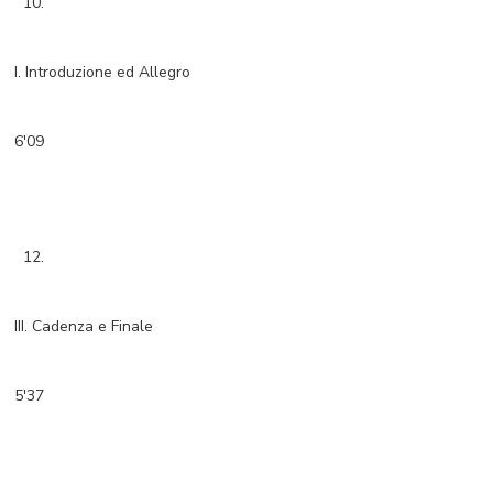
10.
I. Introduzione ed Allegro
6'09
12.
III. Cadenza e Finale
5'37