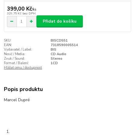
399,00 Kč
/
ks
329,75 Kč
bez DPH
Přidat do košíku
SKU:
BISCD551
EAN:
7318590005514
Vydavatel / Label:
BIS
Nosič / Media:
CD Audio
Zvuk / Sound:
Stereo
Format / Balení:
1CD
Hlídat cenu / dostupnost
Popis produktu
Marcel Dupré
1.