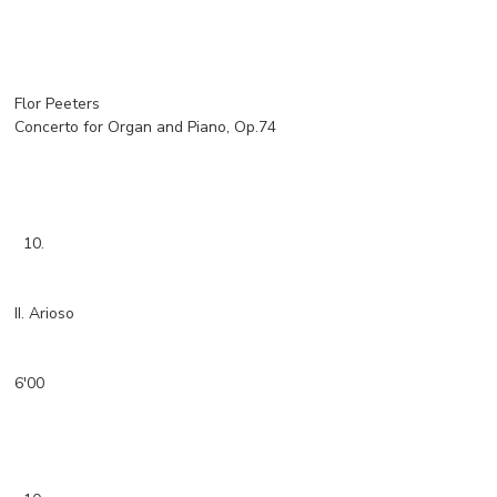
Flor Peeters
Concerto for Organ and Piano, Op.74
10.
II. Arioso
6'00