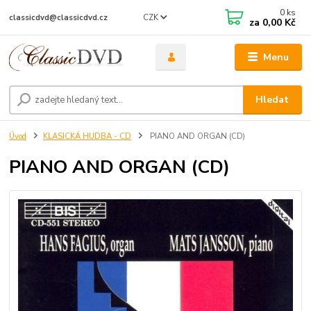
0
ks
CZK
classicdvd@classicdvd.cz
za
0,00 Kč
Menu
Hledat
Úvod
KLASICKÁ HUDBA - CD
PIANO AND ORGAN (CD)
PIANO AND ORGAN (CD)