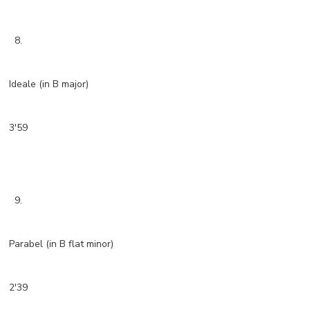
8.
Ideale (in B major)
3'59
9.
Parabel (in B flat minor)
2'39