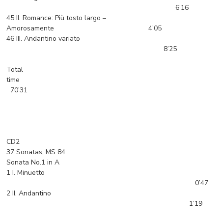
6’16
45 II. Romance: Più tosto largo –
Amorosamente 4’05
46 III. Andantino variato
8’25
Total
time
70’31
CD2
37 Sonatas, MS 84
Sonata No.1 in A
1 I. Minuetto
0’47
2 II. Andantino
1’19