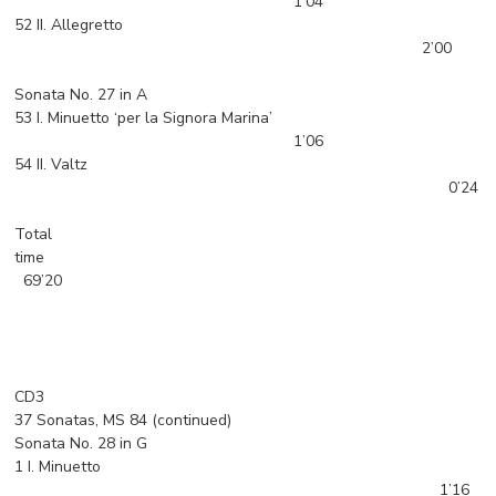
1’04
52 II. Allegretto
2’00
Sonata No. 27 in A
53 I. Minuetto ‘per la Signora Marina’
1’06
54 II. Valtz
0’24
Total
time
69’20
CD3
37 Sonatas, MS 84 (continued)
Sonata No. 28 in G
1 I. Minuetto
1’16