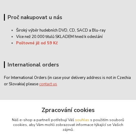
Proč nakupovat u nás
Široký výběr hudebních DVD, CD,
SACD
a Blu-ray
Více než 20.000 titulů SKLADEM hned k odeslání
Poštovné již od 59 Kč
International orders
For International Orders (in case your delivery address is not in Czechia
or Slovakia) please
contact us
Zákaznický servis
Zpracování cookies
Náš e-shop a partneři potřebují Váš
souhlas
s použitím souborů
classicdvd@classicdvd.cz
cookies, aby Vám mohli zobrazovat informace týkající se Vašich
zájmů.