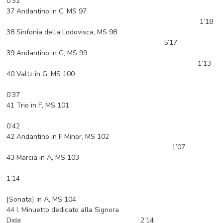
0’32
37 Andantino in C, MS 97
1’18
38 Sinfonia della Lodovisca, MS 98
5’17
39 Andantino in G, MS 99
1’13
40 Valtz in G, MS 100
0’37
41 Trio in F, MS 101
0’42
42 Andantino in F Minor, MS 102
1’07
43 Marcia in A, MS 103
1’14
[Sonata] in A, MS 104
44 I. Minuetto dedicato alla Signora
Dida 2’14