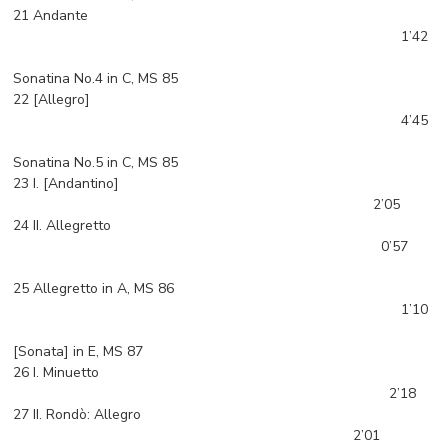
21 Andante
1’42
Sonatina No.4 in C, MS 85
22 [Allegro]
4’45
Sonatina No.5 in C, MS 85
23 I. [Andantino]
2’05
24 II. Allegretto
0’57
25 Allegretto in A, MS 86
1’10
[Sonata] in E, MS 87
26 I. Minuetto
2’18
27 II. Rondò: Allegro
2’01