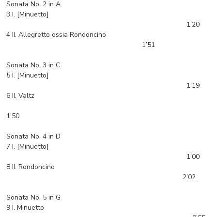
Sonata No. 2 in A
3 I. [Minuetto]
1’20
4 II. Allegretto ossia Rondoncino
1’51
Sonata No. 3 in C
5 I. [Minuetto]
1’19
6 II. Valtz
1’50
Sonata No. 4 in D
7 I. [Minuetto]
1’00
8 II. Rondoncino
2’02
Sonata No. 5 in G
9 I. Minuetto