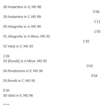
28 Andantino in G, MS 88
0’56
29 Andantino in C, MS 89
1’11
30 Allegretto in A, MS 90
1’05
31 Allegretto in A Minor, MS 91
1’30
32 Valtz in C, MS 92
1’26
33 [Rondò] in A Minor, MS 93
0’42
34 Rondoncino in E, MS 94
0’54
35 Rondò in C, MS 95
0’30
36 Valtz in E, MS 96