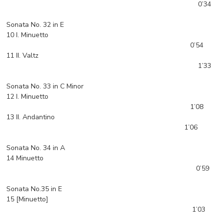
0’34
Sonata No. 32 in E
10 I. Minuetto
0’54
11 II. Valtz
1’33
Sonata No. 33 in C Minor
12 I. Minuetto
1’08
13 II. Andantino
1’06
Sonata No. 34 in A
14 Minuetto
0’59
Sonata No.35 in E
15 [Minuetto]
1’03