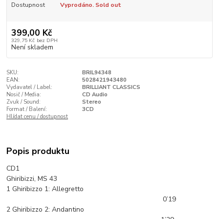
Dostupnost
Vyprodáno. Sold out
399,00 Kč
329,75 Kč
bez DPH
Není skladem
SKU:
BRIL94348
EAN:
5028421943480
Vydavatel / Label:
BRILLIANT CLASSICS
Nosič / Media:
CD Audio
Zvuk / Sound:
Stereo
Format / Balení:
3CD
Hlídat cenu / dostupnost
Popis produktu
CD1
Ghiribizzi, MS 43
1 Ghiribizzo 1: Allegretto
0’19
2 Ghiribizzo 2: Andantino