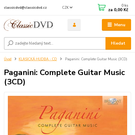
0
ks
CZK
classicdvd@classicdvd.cz
za
0,00 Kč
Menu
Hledat
Úvod
KLASICKÁ HUDBA - CD
Paganini: Complete Guitar Music (3CD)
Paganini: Complete Guitar Music
(3CD)