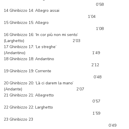
0’58
14 Ghiribizzo 14: Allegro assai
1’04
15 Ghiribizzo 15: Allegro
1’08
16 Ghiribizzo 16: ‘In cor più non mi sento’
(Larghetto) 2’03
17 Ghiribizzo 17: ‘Le streghe’
(Andantino) 1’49
18 Ghiribizzo 18: Andantino
2’12
19 Ghiribizzo 19: Corrente
0’48
20 Ghiribizzo 20: ‘Là ci darem la mano’
(Andante) 2’07
21 Ghiribizzo 21: Allegretto
0’57
22 Ghiribizzo 22: Larghetto
1’59
23 Ghiribizzo 23
0’49