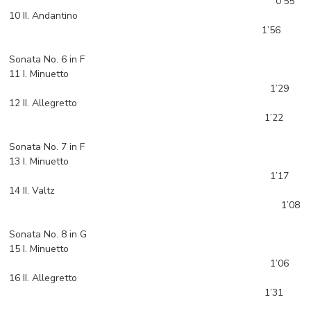
0’55
10 II. Andantino
1’56
Sonata No. 6 in F
11 I. Minuetto
1’29
12 II. Allegretto
1’22
Sonata No. 7 in F
13 I. Minuetto
1’17
14 II. Valtz
1’08
Sonata No. 8 in G
15 I. Minuetto
1’06
16 II. Allegretto
1’31