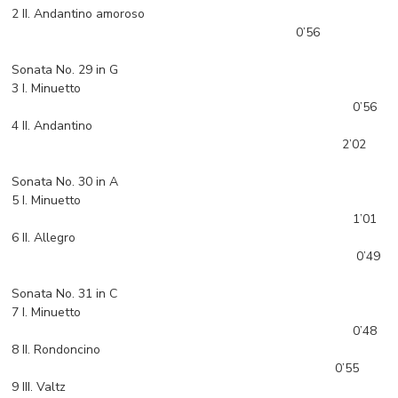
2 II. Andantino amoroso
0’56
Sonata No. 29 in G
3 I. Minuetto
0’56
4 II. Andantino
2’02
Sonata No. 30 in A
5 I. Minuetto
1’01
6 II. Allegro
0’49
Sonata No. 31 in C
7 I. Minuetto
0’48
8 II. Rondoncino
0’55
9 III. Valtz