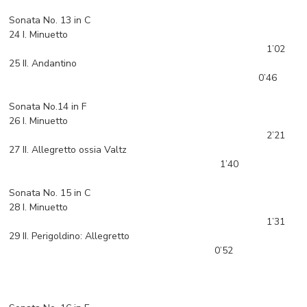
Sonata No. 13 in C
24 I. Minuetto
1’02
25 II. Andantino
0’46
Sonata No.14 in F
26 I. Minuetto
2’21
27 II. Allegretto ossia Valtz
1’40
Sonata No. 15 in C
28 I. Minuetto
1’31
29 II. Perigoldino: Allegretto
0’52