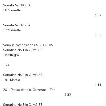
Sonata No.36 in A
16 Minuetto
1’02
Sonata No.37 in A
17 Minuetto
1’03
Various compositions MS 85–105
Sonatina No.1 in C, MS 85
18 Allegro
1’24
Sonatina No.2 in C, MS 85
19 I. Marcia
1’11
20 II. Passo doppio: Corrente – Trio
1’32
Sonatina No.3 in D, MS 85