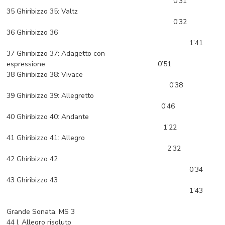
0’31
35 Ghiribizzo 35: Valtz
0’32
36 Ghiribizzo 36
1’41
37 Ghiribizzo 37: Adagetto con
espressione 0’51
38 Ghiribizzo 38: Vivace
0’38
39 Ghiribizzo 39: Allegretto
0’46
40 Ghiribizzo 40: Andante
1’22
41 Ghiribizzo 41: Allegro
2’32
42 Ghiribizzo 42
0’34
43 Ghiribizzo 43
1’43
Grande Sonata, MS 3
44 I. Allegro risoluto