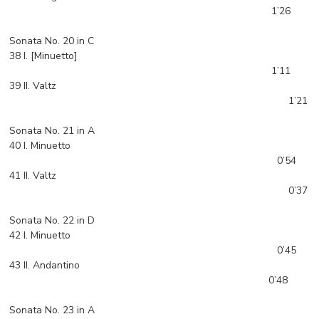
1’26
Sonata No. 20 in C
38 I. [Minuetto]
1’11
39 II. Valtz
1’21
Sonata No. 21 in A
40 I. Minuetto
0’54
41 II. Valtz
0’37
Sonata No. 22 in D
42 I. Minuetto
0’45
43 II. Andantino
0’48
Sonata No. 23 in A