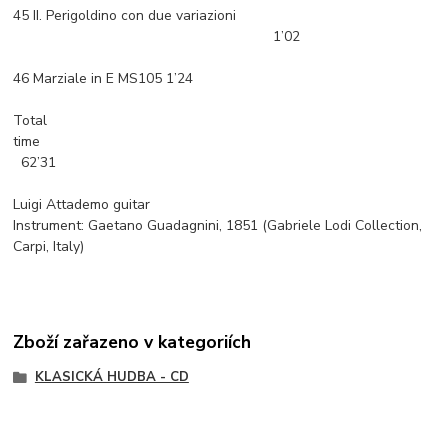
45 II. Perigoldino con due variazioni
1’02
46 Marziale in E MS105 1’24
Total
time
62’31
Luigi Attademo guitar
Instrument: Gaetano Guadagnini, 1851 (Gabriele Lodi Collection,
Carpi, Italy)
Zboží zařazeno v kategoriích
KLASICKÁ HUDBA - CD