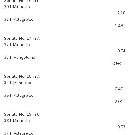
Sonata No. 16 in E
30 I. Minuetto
2’18
31 II. Allegretto
1’48
Sonata No. 17 in A
32 I. Minuetto
0’54
33 II. Perigoldino
0’56
Sonata No. 18 in A
34 I. [Minuetto]
0’46
35 II. Allegretto
2’01
Sonata No. 19 in C
36 I. Minuetto
0’53
37 II. Allegretto