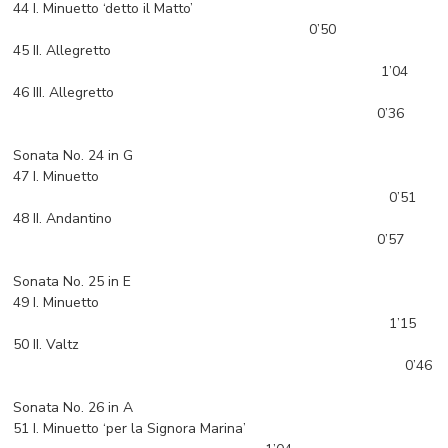
44 I. Minuetto ‘detto il Matto’
0’50
45 II. Allegretto
1’04
46 III. Allegretto
0’36
Sonata No. 24 in G
47 I. Minuetto
0’51
48 II. Andantino
0’57
Sonata No. 25 in E
49 I. Minuetto
1’15
50 II. Valtz
0’46
Sonata No. 26 in A
51 I. Minuetto ‘per la Signora Marina’