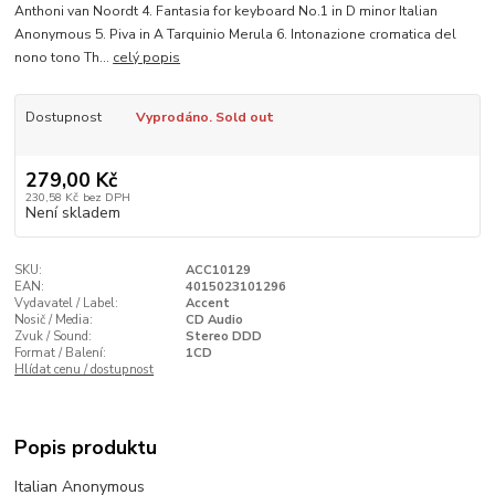
Anthoni van Noordt 4. Fantasia for keyboard No.1 in D minor Italian
Anonymous 5. Piva in A Tarquinio Merula 6. Intonazione cromatica del
nono tono Th...
celý popis
Dostupnost
Vyprodáno. Sold out
279,00 Kč
230,58 Kč
bez DPH
Není skladem
SKU:
ACC10129
EAN:
4015023101296
Vydavatel / Label:
Accent
Nosič / Media:
CD Audio
Zvuk / Sound:
Stereo DDD
Format / Balení:
1CD
Hlídat cenu / dostupnost
Popis produktu
Italian Anonymous