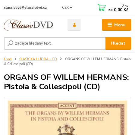
0
ks
CZK
classicdvd@classicdvd.cz
za
0,00 Kč
Menu
Hledat
Úvod
KLASICKÁ HUDBA - CD
ORGANS OF WILLEM HERMANS: Pistoia
& Collescipoli (CD)
ORGANS OF WILLEM HERMANS:
Pistoia & Collescipoli (CD)