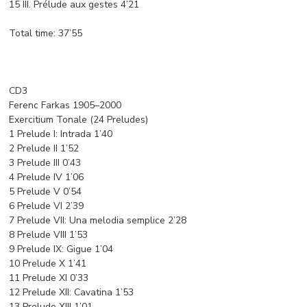
15 III. Prélude aux gestes 4’21
Total time: 37’55
CD3
Ferenc Farkas 1905–2000
Exercitium Tonale (24 Preludes)
1 Prelude I: Intrada 1’40
2 Prelude II 1’52
3 Prelude III 0’43
4 Prelude IV 1’06
5 Prelude V 0’54
6 Prelude VI 2’39
7 Prelude VII: Una melodia semplice 2’28
8 Prelude VIII 1’53
9 Prelude IX: Gigue 1’04
10 Prelude X 1’41
11 Prelude XI 0’33
12 Prelude XII: Cavatina 1’53
13 Prelude XIII 1’01