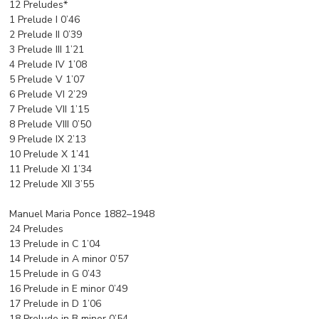
12 Preludes*
1 Prelude I 0’46
2 Prelude II 0’39
3 Prelude III 1’21
4 Prelude IV 1’08
5 Prelude V 1’07
6 Prelude VI 2’29
7 Prelude VII 1’15
8 Prelude VIII 0’50
9 Prelude IX 2’13
10 Prelude X 1’41
11 Prelude XI 1’34
12 Prelude XII 3’55
Manuel Maria Ponce 1882–1948
24 Preludes
13 Prelude in C 1’04
14 Prelude in A minor 0’57
15 Prelude in G 0’43
16 Prelude in E minor 0’49
17 Prelude in D 1’06
18 Prelude in B minor 0’54