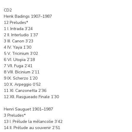
CD2
Henk Badings 1907–1987
12 Preludes*
1 I. Intrada 3’24
2 II. Interludio 1’37
3 III. Canon 3’23
4 IV. Yaya 1’30
5 V. Tricinium 3’02
6 VI. Utopia 2’18
7 VII. Fuga 2’41
8 VIII. Bicinium 2’11
9 IX. Scherzo 1’20
10 X. Arpeggio 0’52
11 XI. Canzonetta 2’36
12 XII. Rasgueado Finale 1’30
Henri Sauguet 1901–1987
3 Preludes*
13 I. Prélude la mélancolie 3’42
14 II. Prélude au souvenir 2’51