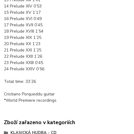
14 Prelude XIV 0’53
15 Prelude XV 1’17
16 Prelude XVI 0’49
17 Prelude XVII 0’45
18 Prelude XVIII 1’54
19 Prelude XIX 1’25
20 Prelude XX 1’23
21 Prelude XXI 1’25
22 Prelude XXII 1’26
23 Prelude XXIII 0’45
24 Prelude XXIV 0’56
Total time: 33’26
Cristiano Porqueddu guitar
*World Premiere recordings
Zboží zařazeno v kategoriích
KLASICKÁ HUDBA - CD