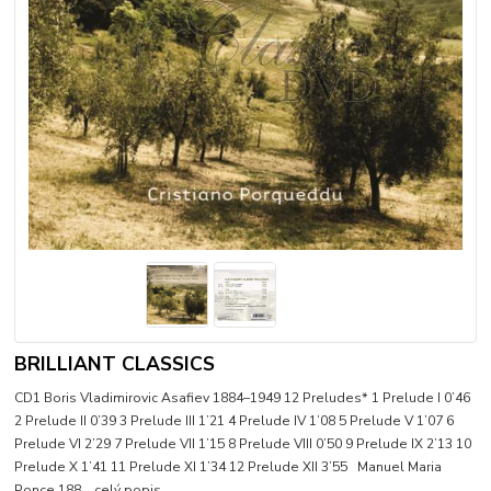
BRILLIANT CLASSICS
CD1 Boris Vladimirovic Asafiev 1884–1949 12 Preludes* 1 Prelude I 0’46
2 Prelude II 0’39 3 Prelude III 1’21 4 Prelude IV 1’08 5 Prelude V 1’07 6
Prelude VI 2’29 7 Prelude VII 1’15 8 Prelude VIII 0’50 9 Prelude IX 2’13 10
Prelude X 1’41 11 Prelude XI 1’34 12 Prelude XII 3’55 Manuel Maria
Ponce 188...
celý popis