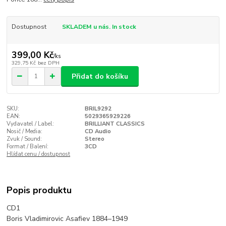
Dostupnost
SKLADEM u nás. In stock
399,00 Kč
/
ks
329,75 Kč
bez DPH
Přidat do košíku
SKU:
BRIL9292
EAN:
5029365929226
Vydavatel / Label:
BRILLIANT CLASSICS
Nosič / Media:
CD Audio
Zvuk / Sound:
Stereo
Format / Balení:
3CD
Hlídat cenu / dostupnost
Popis produktu
CD1
Boris Vladimirovic Asafiev 1884–1949