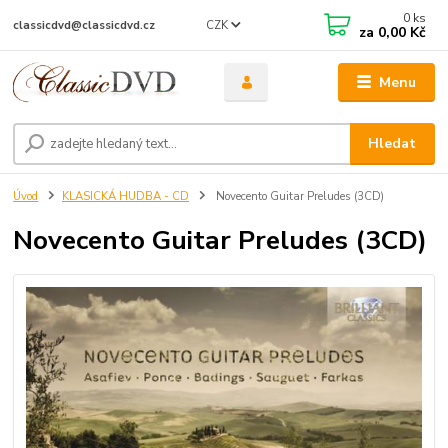
0
ks
CZK
classicdvd@classicdvd.cz
za
0,00 Kč
Menu
Hledat
Úvod
KLASICKÁ HUDBA - CD
Novecento Guitar Preludes (3CD)
Novecento Guitar Preludes (3CD)