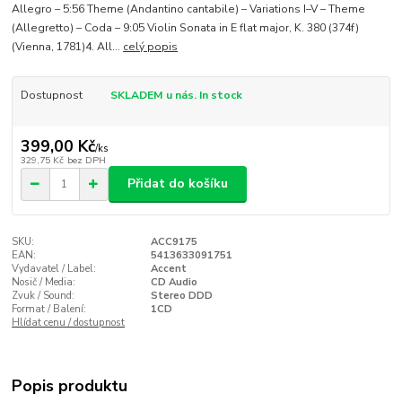
Allegro – 5:56 Theme (Andantino cantabile) – Variations I–V – Theme
(Allegretto) – Coda – 9:05 Violin Sonata in E flat major, K. 380 (374f)
(Vienna, 1781)4. All...
celý popis
Dostupnost
SKLADEM u nás. In stock
399,00 Kč
/
ks
329,75 Kč
bez DPH
Přidat do košíku
SKU:
ACC9175
EAN:
5413633091751
Vydavatel / Label:
Accent
Nosič / Media:
CD Audio
Zvuk / Sound:
Stereo DDD
Format / Balení:
1CD
Hlídat cenu / dostupnost
Popis produktu