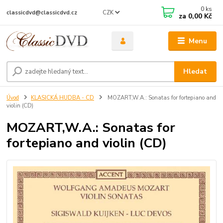
0
ks
CZK
classicdvd@classicdvd.cz
za
0,00 Kč
Menu
Hledat
Úvod
KLASICKÁ HUDBA - CD
MOZART,W.A.: Sonatas for fortepiano and
violin (CD)
MOZART,W.A.: Sonatas for
fortepiano and violin (CD)