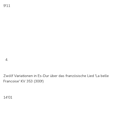
9'11
4.
Zwölf Variationen in Es-Dur über das französische Lied 'La belle
Francoise' KV 353 (300f)
14'01