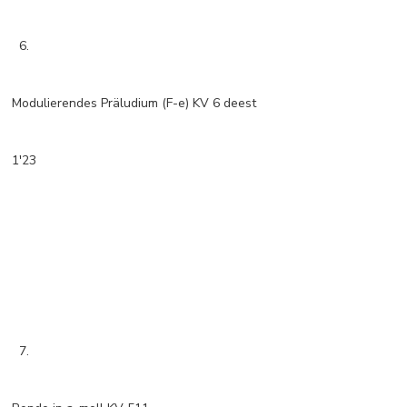
6.
Modulierendes Präludium (F-e) KV 6 deest
1'23
7.