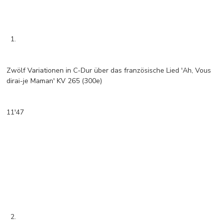
1.
Zwölf Variationen in C-Dur über das französische Lied 'Ah, Vous
dirai-je Maman' KV 265 (300e)
11'47
2.