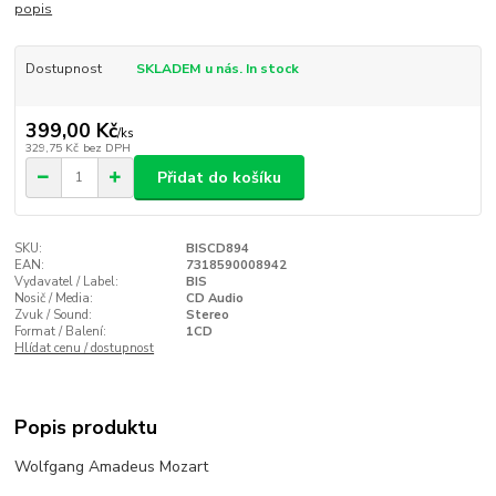
popis
Dostupnost
SKLADEM u nás. In stock
399,00 Kč
/
ks
329,75 Kč
bez DPH
Přidat do košíku
SKU:
BISCD894
EAN:
7318590008942
Vydavatel / Label:
BIS
Nosič / Media:
CD Audio
Zvuk / Sound:
Stereo
Format / Balení:
1CD
Hlídat cenu / dostupnost
Popis produktu
Wolfgang Amadeus Mozart