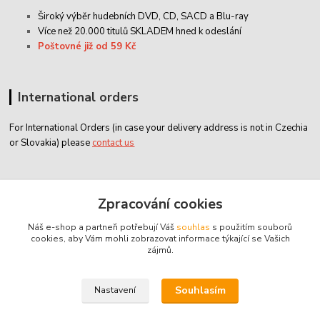
Široký výběr hudebních DVD, CD,
SACD
a Blu-ray
Více než 20.000 titulů SKLADEM hned k odeslání
Poštovné již od 59 Kč
International orders
For International Orders (in case your delivery address is not in Czechia
or Slovakia) please
contact us
Zákaznický servis
Zpracování cookies
Náš e-shop a partneři potřebují Váš
souhlas
s použitím souborů
classicdvd@classicdvd.cz
cookies, aby Vám mohli zobrazovat informace týkající se Vašich
zájmů.
Souhlasím
Nastavení