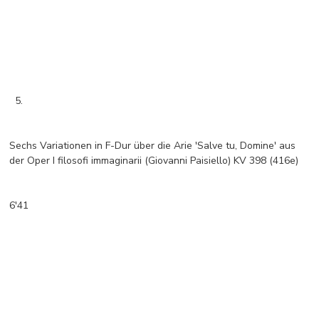
5.
Sechs Variationen in F-Dur über die Arie 'Salve tu, Domine' aus
der Oper I filosofi immaginarii (Giovanni Paisiello) KV 398 (416e)
6'41