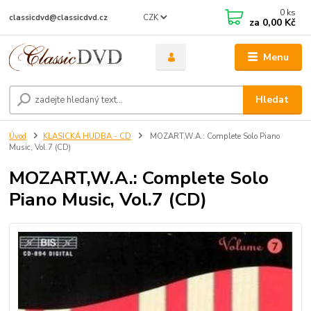
0
ks
CZK
classicdvd@classicdvd.cz
za
0,00 Kč
Menu
Hledat
Úvod
KLASICKÁ HUDBA - CD
MOZART,W.A.: Complete Solo Piano
Music, Vol.7 (CD)
MOZART,W.A.: Complete Solo
Piano Music, Vol.7 (CD)