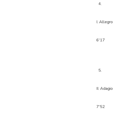
4.
I. Allegro
6'17
5.
II. Adagio
7'52