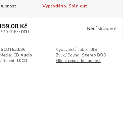
tupnost
Vyprodáno. Sold out
459,00 Kč
Není skladem
05,79 Kč
bez DPH
ISCD1633/36
Vydavatel / Label:
BIS
 Media:
CD Audio
Zvuk / Sound:
Stereo DDD
/ Balení:
10CD
Hlídat cenu / dostupnost