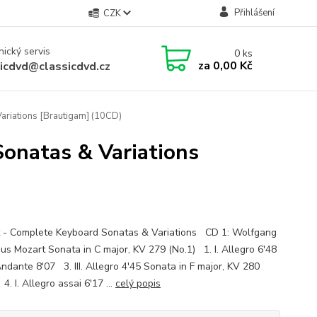
Přihlášení
CZK
ický servis
0
ks
za
0,00 Kč
sicdvd@classicdvd.cz
riations [Brautigam] (10CD)
onatas & Variations
 - Complete Keyboard Sonatas & Variations CD 1: Wolfgang
s Mozart Sonata in C major, KV 279 (No.1) 1. I. Allegro 6'48
Andante 8'07 3. III. Allegro 4'45 Sonata in F major, KV 280
4. I. Allegro assai 6'17 ...
celý popis