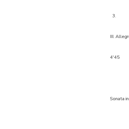
3.
III. Alleg
4'45
Sonata in