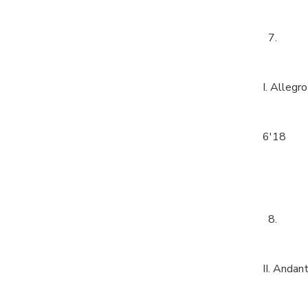
7.
I. Allegro
6'18
8.
II. Anda