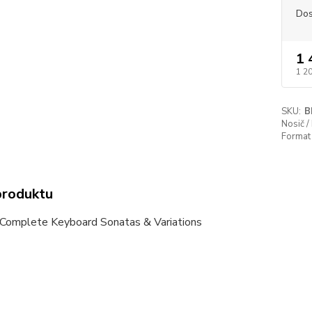
Dos
1 
1 2
SKU:
B
Nosič /
Format 
produktu
 Complete Keyboard Sonatas & Variations