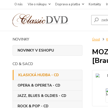
O nás
Vše o nákupu
Doprava a platba
Kontakty
I
NOVINKY
Úvod
MOZA
NOVINKY V ESHOPU
[Bra
CD & SACD
KLASICKÁ HUDBA - CD
OPERA & OPERETA - CD
JAZZ, BLUES & OLDIES - CD
ROCK & POP - CD