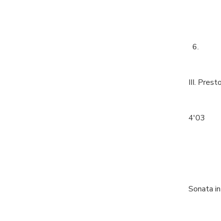
6.
III. Prest
4'03
Sonata in