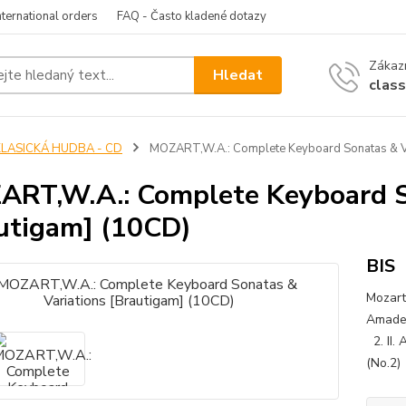
nternational orders
FAQ - Často kladené dotazy
Zákazn
Hledat
clas
KLASICKÁ HUDBA - CD
MOZART,W.A.: Complete Keyboard Sonatas & Va
RT,W.A.: Complete Keyboard S
utigam] (10CD)
BIS
Mozart
Amadeu
2. II. 
(No.2) 