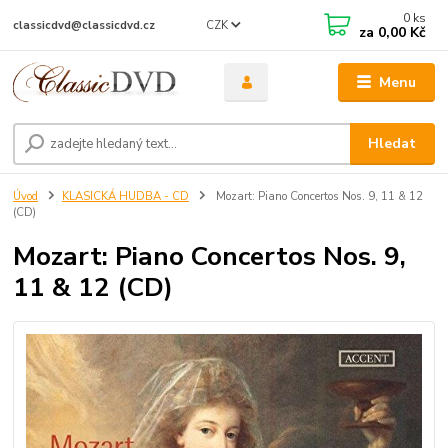
0
ks
CZK
classicdvd@classicdvd.cz
za
0,00 Kč
Menu
Hledat
Úvod
KLASICKÁ HUDBA - CD
Mozart: Piano Concertos Nos. 9, 11 & 12
(CD)
Mozart: Piano Concertos Nos. 9,
11 & 12 (CD)