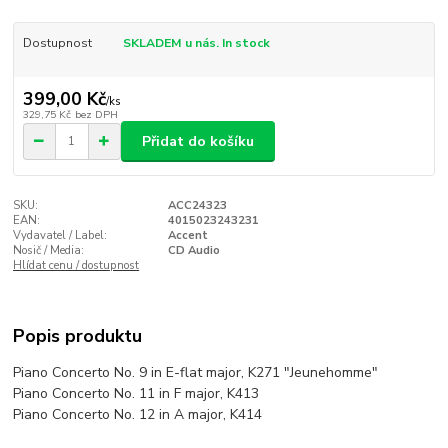
Dostupnost
SKLADEM u nás. In stock
399,00 Kč
/
ks
329,75 Kč
bez DPH
Přidat do košíku
SKU:
ACC24323
EAN:
4015023243231
Vydavatel / Label:
Accent
Nosič / Media:
CD Audio
Hlídat cenu / dostupnost
Popis produktu
Piano Concerto No. 9 in E-flat major, K271 "Jeunehomme"
Piano Concerto No. 11 in F major, K413
Piano Concerto No. 12 in A major, K414