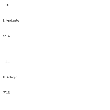
10.
I. Andante
9'14
11.
II. Adagio
7'13