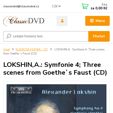
0
ks
CZK
classicdvd@classicdvd.cz
za
0,00 Kč
Menu
Hledat
Úvod
KLASICKÁ HUDBA - CD
LOKSHIN,A.: Symfonie 4; Three scenes
from Goethe`s Faust (CD)
LOKSHIN,A.: Symfonie 4; Three
scenes from Goethe`s Faust (CD)