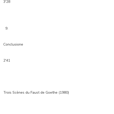
3'28
9.
Conclusione
2'41
Trois Scènes du Faust de Goethe (1980)