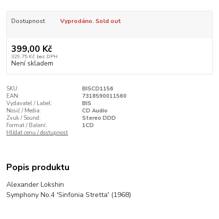
Dostupnost
Vyprodáno. Sold out
399,00 Kč
329,75 Kč
bez DPH
Není skladem
SKU:
BISCD1156
EAN:
7318590011560
Vydavatel / Label:
BIS
Nosič / Media:
CD Audio
Zvuk / Sound:
Stereo DDD
Format / Balení:
1CD
Hlídat cenu / dostupnost
Popis produktu
Alexander Lokshin
Symphony No.4 'Sinfonia Stretta' (1968)