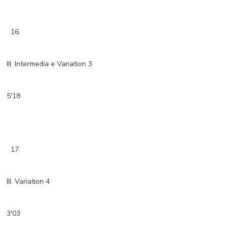
16.
III. Intermedia e Variation 3
5'18
17.
III. Variation 4
3'03