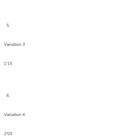
5.
Variation 3
1'15
6.
Variation 4
2'03