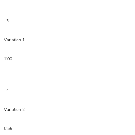
3.
Variation 1
1'00
4.
Variation 2
0'55