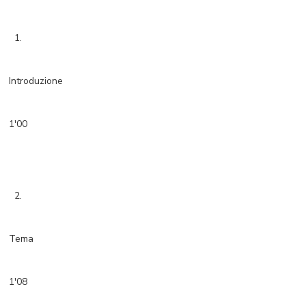
1.
Introduzione
1'00
2.
Tema
1'08