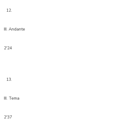
12.
III. Andante
2'24
13.
III. Tema
2'37