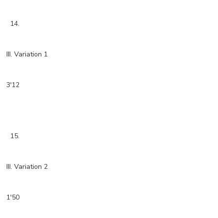
14.
III. Variation 1
3'12
15.
III. Variation 2
1'50