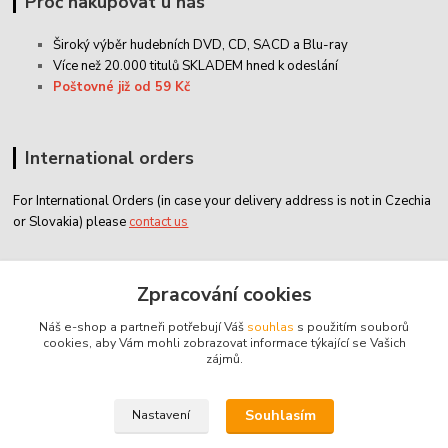
Proč nakupovat u nás
Široký výběr hudebních DVD, CD,
SACD
a Blu-ray
Více než 20.000 titulů SKLADEM hned k odeslání
Poštovné již od 59 Kč
International orders
For International Orders (in case your delivery address is not in Czechia
or Slovakia) please
contact us
Zákaznický servis
Zpracování cookies
Náš e-shop a partneři potřebují Váš
souhlas
s použitím souborů
classicdvd@classicdvd.cz
cookies, aby Vám mohli zobrazovat informace týkající se Vašich
zájmů.
Souhlasím
Nastavení