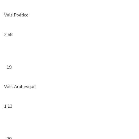
Vals Poético
2'58
19.
Vals Arabesque
1'13
20.