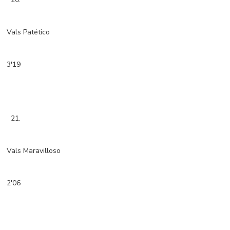
Vals Patético
3'19
21.
Vals Maravilloso
2'06