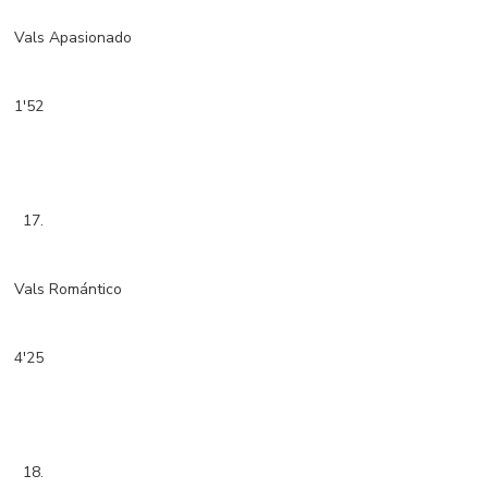
Vals Apasionado
1'52
17.
Vals Romántico
4'25
18.