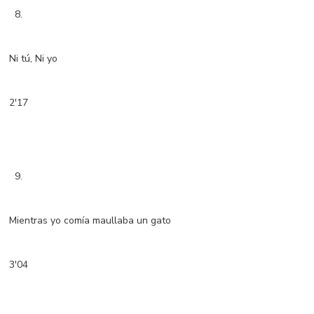
8.
Ni tú, Ni yo
2'17
9.
Mientras yo comía maullaba un gato
3'04