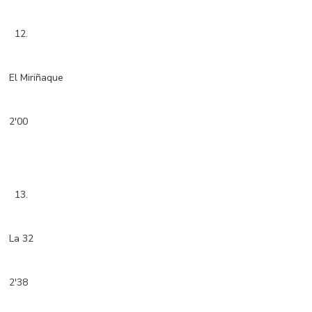
12.
El Miriñaque
2'00
13.
La 32
2'38