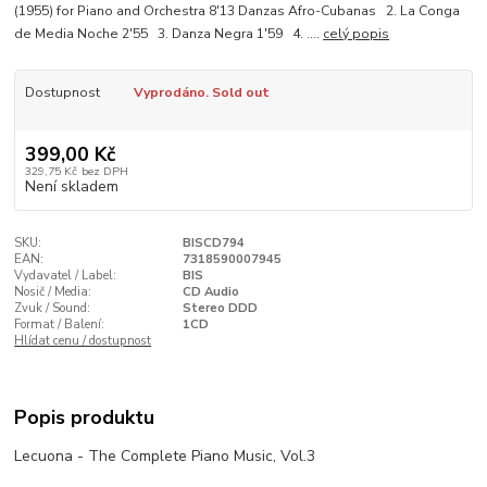
(1955) for Piano and Orchestra 8'13 Danzas Afro-Cubanas 2. La Conga
de Media Noche 2'55 3. Danza Negra 1'59 4. ....
celý popis
Dostupnost
Vyprodáno. Sold out
399,00 Kč
329,75 Kč
bez DPH
Není skladem
SKU:
BISCD794
EAN:
7318590007945
Vydavatel / Label:
BIS
Nosič / Media:
CD Audio
Zvuk / Sound:
Stereo DDD
Format / Balení:
1CD
Hlídat cenu / dostupnost
Popis produktu
Lecuona - The Complete Piano Music, Vol.3