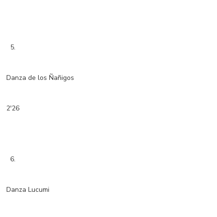
5.
Danza de los Ñañigos
2'26
6.
Danza Lucumi