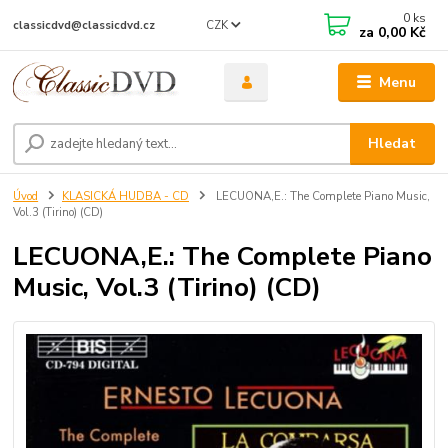
0
ks
CZK
classicdvd@classicdvd.cz
za
0,00 Kč
Menu
Hledat
Úvod
KLASICKÁ HUDBA - CD
LECUONA,E.: The Complete Piano Music,
Vol.3 (Tirino) (CD)
LECUONA,E.: The Complete Piano
Music, Vol.3 (Tirino) (CD)