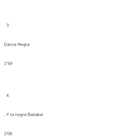
3.
Danza Negra
1'59
4.
...Y la negra Bailaba!
2'06