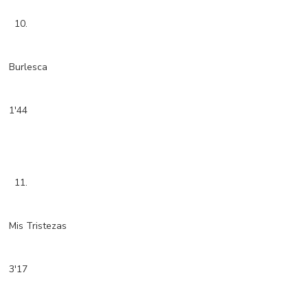
10.
Burlesca
1'44
11.
Mis Tristezas
3'17