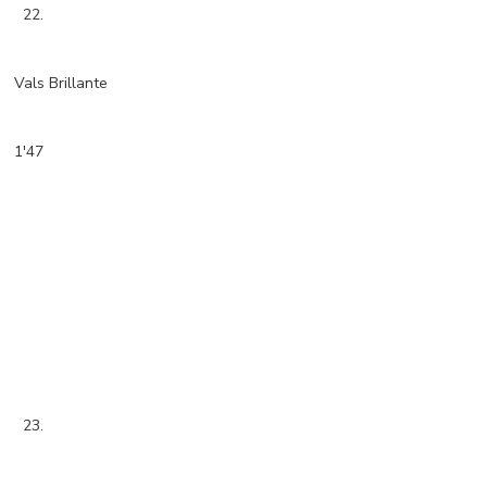
22.
Vals Brillante
1'47
23.