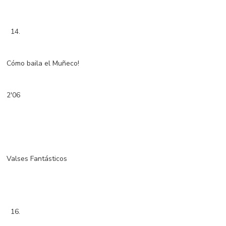
14.
Cómo baila el Muñeco!
2'06
Valses Fantásticos
16.