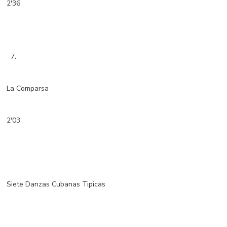
2'36
7.
La Comparsa
2'03
Siete Danzas Cubanas Tipicas