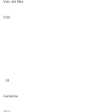
Vals del Nilo
5'30
24.
Gardenia
2'11