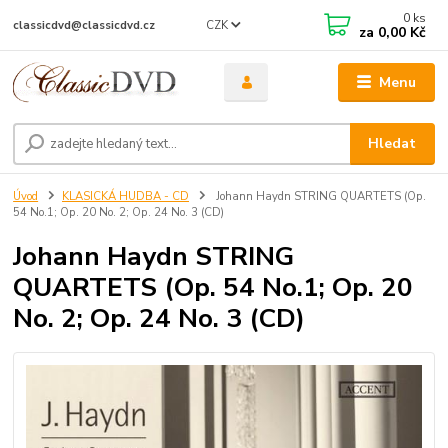
0
ks
CZK
classicdvd@classicdvd.cz
za
0,00 Kč
Menu
Hledat
Úvod
KLASICKÁ HUDBA - CD
Johann Haydn STRING QUARTETS (Op.
54 No.1; Op. 20 No. 2; Op. 24 No. 3 (CD)
Johann Haydn STRING
QUARTETS (Op. 54 No.1; Op. 20
No. 2; Op. 24 No. 3 (CD)