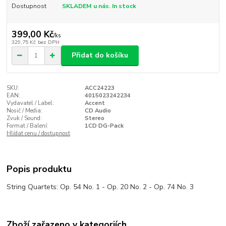
Dostupnost
SKLADEM u nás. In stock
399,00 Kč
/
ks
329,75 Kč
bez DPH
Přidat do košíku
SKU:
ACC24223
EAN:
4015023242234
Vydavatel / Label:
Accent
Nosič / Media:
CD Audio
Zvuk / Sound:
Stereo
Format / Balení:
1CD DG-Pack
Hlídat cenu / dostupnost
Popis produktu
String Quartets: Op. 54 No. 1 - Op. 20 No. 2 - Op. 74 No. 3
Zboží zařazeno v kategoriích