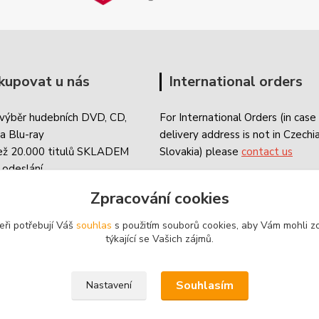
kupovat u nás
International orders
 výběr hudebních DVD, CD,
For International Orders (in case
a Blu-ray
delivery address is not in Czechi
ež 20.000 titulů SKLADEM
Slovakia) please
contact us
 odeslání
né již od 59 Kč
Zpracování cookies
eři potřebují Váš
souhlas
s použitím souborů cookies, aby Vám mohli z
týkající se Vašich zájmů.
Souhlasím
Nastavení