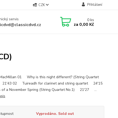
Přihlášení
CZK
ický servis
0
ks
za
0,00 Kč
sicdvd@classicdvd.cz
(CD)
MacMillan 01 Why is this night different? (String Quartet
21'43 02 Tuireadh for clarinet and string quartet 24'15
s of a November Spring (String Quartet No.1) 21'27 ...
opis
tupnost
Vyprodáno. Sold out