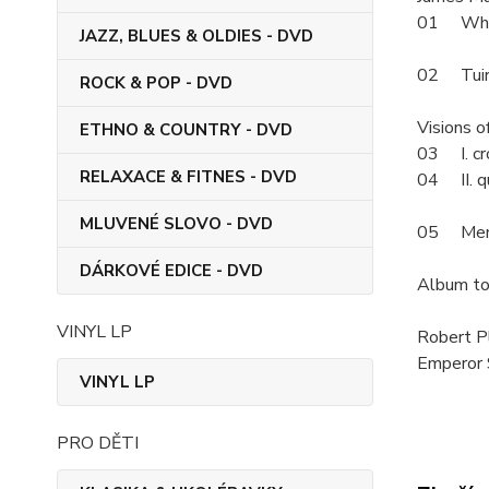
01 Why i
JAZZ, BLUES & OLDIES - DVD
02 Tuire
ROCK & POP - DVD
Visions 
ETHNO & COUNTRY - DVD
03 I. c
RELAXACE & FITNES - DVD
04 II. q
MLUVENÉ SLOVO - DVD
05 Meme
DÁRKOVÉ EDICE - DVD
Album t
VINYL LP
Robert P
Emperor 
VINYL LP
PRO DĚTI