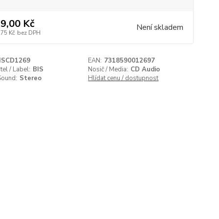
9,00 Kč
Není skladem
,75 Kč
bez DPH
ISCD1269
EAN:
7318590012697
el / Label:
BIS
Nosič / Media:
CD Audio
Sound:
Stereo
Hlídat cenu / dostupnost