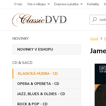
O nás
Vše o nákupu
Doprava a platba
Kontakty
I
NOVINKY
Úvod
Jame
NOVINKY V ESHOPU
CD & SACD
KLASICKÁ HUDBA - CD
OPERA & OPERETA - CD
JAZZ, BLUES & OLDIES - CD
ROCK & POP - CD