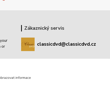
Zákaznický servis
 your
classicdvd@classicdvd.cz
a or
obrazovat informace