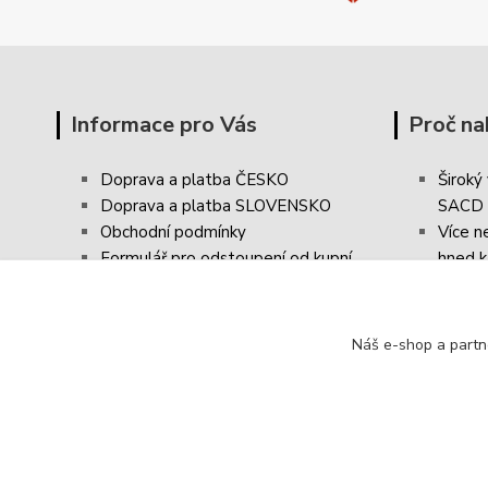
Informace pro Vás
Proč na
Doprava a platba ČESKO
Široký
Doprava a platba SLOVENSKO
SACD
Obchodní podmínky
Více n
Formulář pro odstoupení od kupní
hned k
smlouvy / vrácení zboží
Poštov
Reklamační řád
FAQ - Často kladené dotazy
Náš e-shop a partn
Ochrana osobních údajů