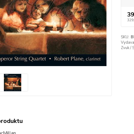
39
329
SKU:
B
Vydavat
Zvuk / 
produktu
cMillan