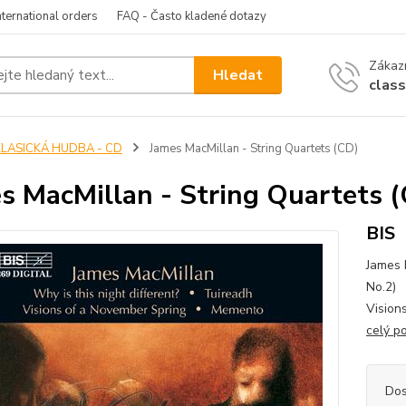
nternational orders
FAQ - Často kladené dotazy
Zákazn
Hledat
clas
KLASICKÁ HUDBA - CD
James MacMillan - String Quartets (CD)
s MacMillan - String Quartets 
BIS
James 
No.2) 
Vision
celý p
Dos