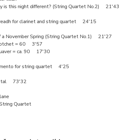
s this night different? (String Quartet No.2) 21'43
adh for clarinet and string quartet 24'15
of a November Spring (String Quartet No.1) 21'27
rotchet = 60 3'57
uaver = ca. 90 17'30
nto for string quartet 4'25
otal 73'32
lane
String Quartet