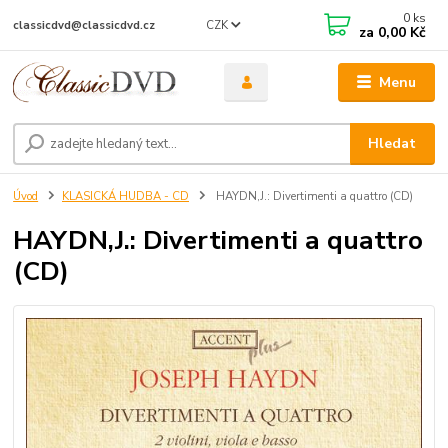
0
ks
CZK
classicdvd@classicdvd.cz
za
0,00 Kč
Menu
Hledat
Úvod
KLASICKÁ HUDBA - CD
HAYDN,J.: Divertimenti a quattro (CD)
HAYDN,J.: Divertimenti a quattro
(CD)