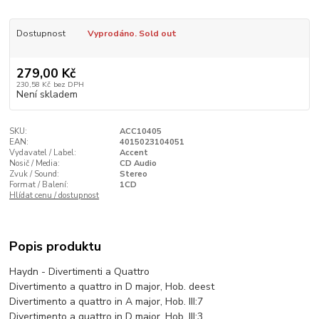
Dostupnost
Vyprodáno. Sold out
279,00 Kč
230,58 Kč
bez DPH
Není skladem
SKU:
ACC10405
EAN:
4015023104051
Vydavatel / Label:
Accent
Nosič / Media:
CD Audio
Zvuk / Sound:
Stereo
Format / Balení:
1CD
Hlídat cenu / dostupnost
Popis produktu
Haydn - Divertimenti a Quattro
Divertimento a quattro in D major, Hob. deest
Divertimento a quattro in A major, Hob. III:7
Divertimento a quattro in D major, Hob. III:3