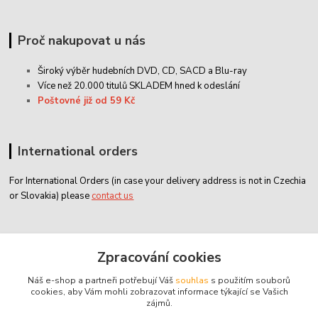
Proč nakupovat u nás
Široký výběr hudebních DVD, CD,
SACD
a Blu-ray
Více než 20.000 titulů SKLADEM hned k odeslání
Poštovné již od 59 Kč
International orders
For International Orders (in case your delivery address is not in Czechia
or Slovakia) please
contact us
Zákaznický servis
Zpracování cookies
Náš e-shop a partneři potřebují Váš
souhlas
s použitím souborů
classicdvd@classicdvd.cz
cookies, aby Vám mohli zobrazovat informace týkající se Vašich
zájmů.