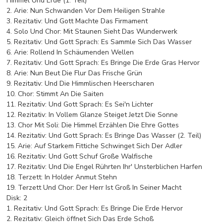
Himmel Und Erde (1. Teil)
2. Arie: Nun Schwanden Vor Dem Heiligen Strahle
3. Rezitativ: Und Gott Machte Das Firmament
4. Solo Und Chor: Mit Staunen Sieht Das Wunderwerk
5. Rezitativ: Und Gott Sprach: Es Sammle Sich Das Wasser
6. Arie: Rollend In Schäumenden Wellen
7. Rezitativ: Und Gott Sprach: Es Bringe Die Erde Gras Hervor
8. Arie: Nun Beut Die Flur Das Frische Grün
9. Rezitativ: Und Die Himmlischen Heerscharen
10. Chor: Stimmt An Die Saiten
11. Rezitativ: Und Gott Sprach: Es Sei'n Lichter
12. Rezitativ: In Vollem Glanze Steiget Jetzt Die Sonne
13. Chor Mit Soli: Die Himmel Erzählen Die Ehre Gottes
14. Rezitativ: Und Gott Sprach: Es Bringe Das Wasser (2. Teil)
15. Arie: Auf Starkem Fittiche Schwinget Sich Der Adler
16. Rezitativ: Und Gott Schuf Große Walfische
17. Rezitativ: Und Die Engel Rührten Ihr' Unsterblichen Harfen
18. Terzett: In Holder Anmut Stehn
19. Terzett Und Chor: Der Herr Ist Groß In Seiner Macht
Disk: 2
1. Rezitativ: Und Gott Sprach: Es Bringe Die Erde Hervor
2. Rezitativ: Gleich öffnet Sich Das Erde Schoß