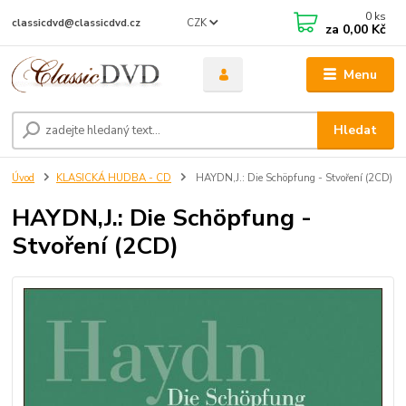
0
ks
CZK
classicdvd@classicdvd.cz
za
0,00 Kč
Menu
Hledat
Úvod
KLASICKÁ HUDBA - CD
HAYDN,J.: Die Schöpfung - Stvoření (2CD)
HAYDN,J.: Die Schöpfung -
Stvoření (2CD)