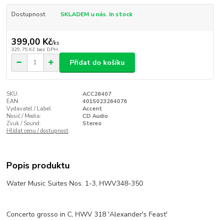
Dostupnost
SKLADEM u nás. In stock
399,00 Kč
/
ks
329,75 Kč
bez DPH
Přidat do košíku
SKU:
ACC26407
EAN:
4015023264076
Vydavatel / Label:
Accent
Nosič / Media:
CD Audio
Zvuk / Sound:
Stereo
Hlídat cenu / dostupnost
Popis produktu
Water Music Suites Nos. 1-3, HWV348-350
Concerto grosso in C, HWV 318 'Alexander's Feast'