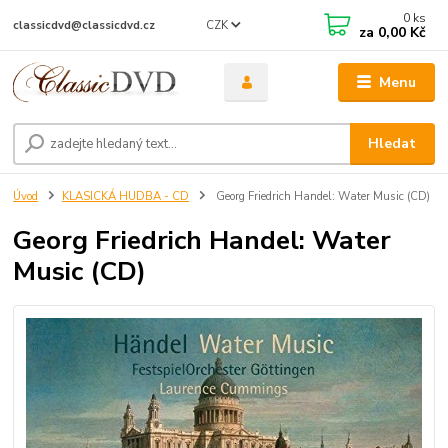
0
ks
CZK
classicdvd@classicdvd.cz
za
0,00 Kč
Menu
Hledat
Úvod
KLASICKÁ HUDBA - CD
Georg Friedrich Handel: Water Music (CD)
Georg Friedrich Handel: Water
Music (CD)