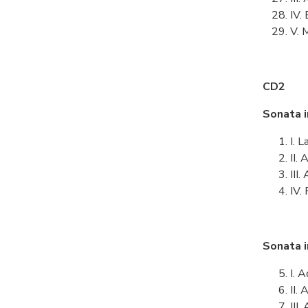
IV.
V. 
CD2
Sonata 
I. 
II.
III
IV.
Sonata 
I. 
II.
III