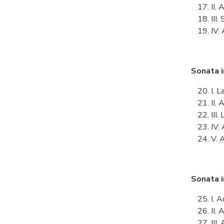
II.
III.
IV.
Sonata 
I. 
II.
III
IV.
V. 
Sonata 
I. 
II.
III