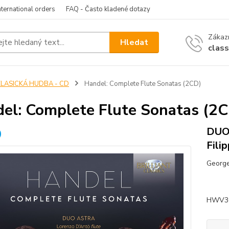
nternational orders
FAQ - Často kladené dotazy
Zákazn
Hledat
clas
KLASICKÁ HUDBA - CD
Handel: Complete Flute Sonatas (2CD)
el: Complete Flute Sonatas (2
DUO 
Fili
George
52
HWV362 