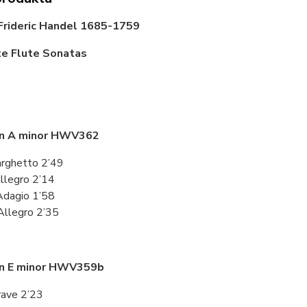
Frideric Handel 1685-1759
e Flute Sonatas
52’
in A minor HWV362
Larghetto 2’49
 Allegro 2’14
. Adagio 1’58
 Allegro 2’35
in E minor HWV359b
Grave 2’23