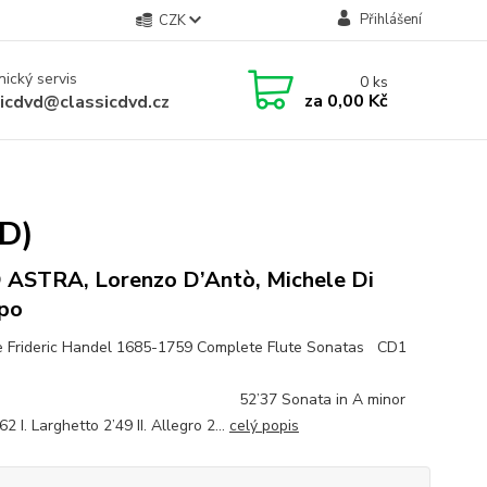
Přihlášení
CZK
ický servis
0
ks
za
0,00 Kč
sicdvd@classicdvd.cz
CD)
ASTRA, Lorenzo D’Antò, Michele Di
ppo
 Frideric Handel 1685-1759 Complete Flute Sonatas CD1
’37 Sonata in A minor
I. Larghetto 2’49 II. Allegro 2...
celý popis