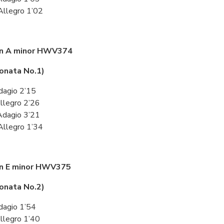
 Allegro 1’02
in A minor HWV374
onata No.1)
Adagio 2’15
 Allegro 2’26
. Adagio 3’21
 Allegro 1’34
in E minor HWV375
onata No.2)
Adagio 1’54
 Allegro 1’40