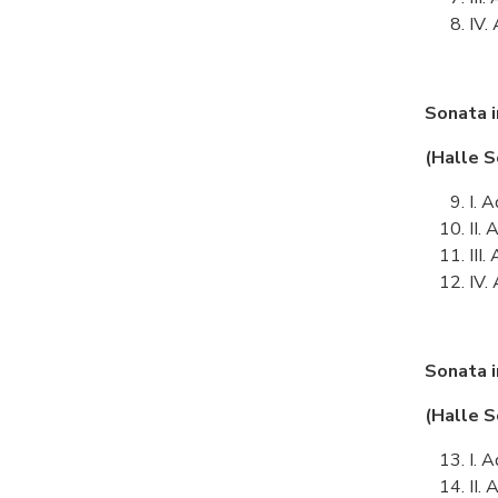
IV.
Sonata 
(Halle S
I. 
II.
III
IV.
Sonata 
(Halle S
I. 
II.