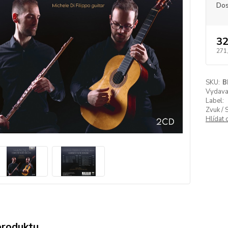
Dos
32
271
SKU:
B
Vydavat
Label:
Zvuk / 
Hlídat 
produktu