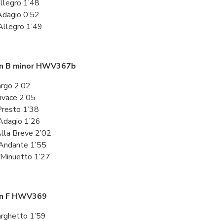
 Allegro 1’48
. Adagio 0’52
 Allegro 1’49
in B minor HWV367b
Largo 2’02
 Vivace 2’05
. Presto 1’38
 Adagio 1’26
Alla Breve 2’02
 Andante 1’55
. Minuetto 1’27
in F HWV369
Larghetto 1’59