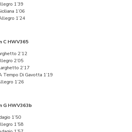
 Allegro 1’39
 Siciliana 1’06
 Allegro 1’24
in C HWV365
Larghetto 2’12
 Allegro 2’05
. Larghetto 2’17
 A Tempo Di Gavotta 1’19
Allegro 1’26
in G HWV363b
Adagio 1’50
 Allegro 1’58
. Adagio 1’57