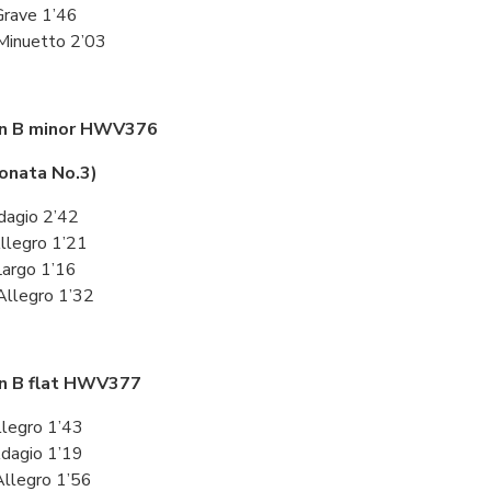
 Grave 1’46
 Minuetto 2’03
in B minor HWV376
onata No.3)
Adagio 2’42
 Allegro 1’21
 Largo 1’16
 Allegro 1’32
in B flat HWV377
Allegro 1’43
 Adagio 1’19
 Allegro 1’56