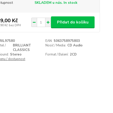
tupnost
SKLADEM u nás. In stock
9,00 Kč
Přidat do košíku
,90 Kč
bez DPH
RIL97580
EAN:
5063758975803
el /
BRILLIANT
Nosič / Media:
CD Audio
CLASSICS
Sound:
Stereo
Format / Balení:
2CD
cenu / dostupnost