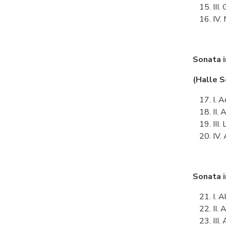
III.
IV.
Sonata 
(Halle S
I. 
II.
III.
IV.
Sonata 
I. 
II.
III.