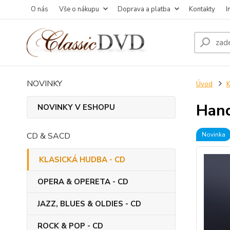
O nás
Vše o nákupu
Doprava a platba
Kontakty
I
NOVINKY
Úvod
Hand
NOVINKY V ESHOPU
CD & SACD
Novinka
KLASICKÁ HUDBA - CD
OPERA & OPERETA - CD
JAZZ, BLUES & OLDIES - CD
ROCK & POP - CD