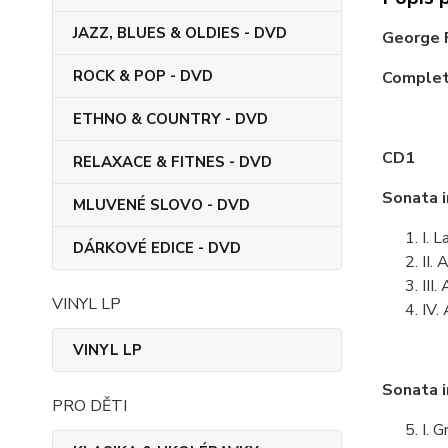
JAZZ, BLUES & OLDIES - DVD
George 
ROCK & POP - DVD
Complet
ETHNO & COUNTRY - DVD
CD1
RELAXACE & FITNES - DVD
Sonata 
MLUVENÉ SLOVO - DVD
I. 
DÁRKOVÉ EDICE - DVD
II.
III
VINYL LP
IV.
VINYL LP
Sonata 
PRO DĚTI
I. 