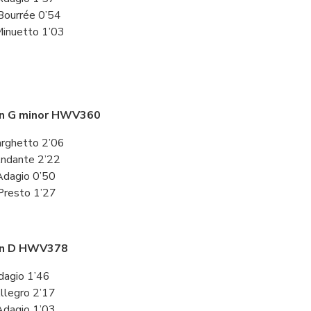
 Bourrée 0’54
Minuetto 1’03
42’
in G minor HWV360
Larghetto 2’06
 Andante 2’22
. Adagio 0’50
 Presto 1’27
in D HWV378
Adagio 1’46
 Allegro 2’17
. Adagio 1’03