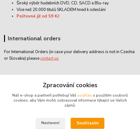
Široký výběr hudebních DVD, CD,
SACD
a Blu-ray
Více než 20.000 titulů SKLADEM hned k odeslání
Poštovné již od 59 Kč
International orders
For International Orders (in case your delivery address is not in Czechia
or Slovakia) please
contact us
Zákaznický servis
Zpracování cookies
Náš e-shop a partneři potřebují Váš
souhlas
s použitím souborů
classicdvd@classicdvd.cz
cookies, aby Vám mohli zobrazovat informace týkající se Vašich
zájmů.
Souhlasím
Nastavení