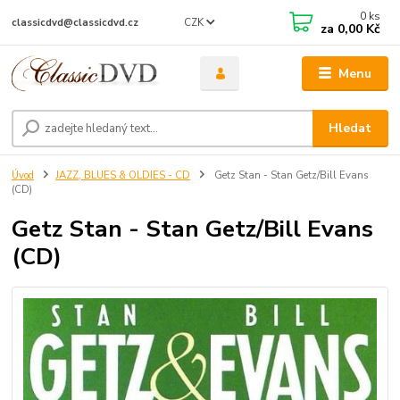
0
ks
CZK
classicdvd@classicdvd.cz
za
0,00 Kč
Menu
Hledat
Úvod
JAZZ, BLUES & OLDIES - CD
Getz Stan - Stan Getz/Bill Evans
(CD)
Getz Stan - Stan Getz/Bill Evans
(CD)