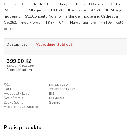
Geirr TveittConcerto No.1 for Hardanger Fiddle and Orchestra, Op.163
29'11 01 I. Allegretto 10'1502 II. Andante 9'4503 III. Allegro
moderato 9'11Concerto No.2 for Hardanger Fiddle and Orchestra,
Op.252, ‘Three Fjords’ 18'34 04 I. Hardangerfjord 4'3105 ...
celý
popis
Dostupnost
Vyprodáno. Sold out
399,00 Kč
329,75 Kč
bez DPH
Není skladem
SKU:
BISCD1207
EAN:
7318590012079
Vydavatel / Label:
BIS
Nosič / Media:
CD Audio
Zvuk / Sound:
Stereo
Hlídat cenu / dostupnost
Popis produktu