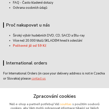
FAQ - Často kladené dotazy
Ochrana osobních údajů
Proč nakupovat u nás
Široký výběr hudebních DVD, CD,
SACD
a Blu-ray
Více než 20.000 titulů SKLADEM hned k odeslání
Poštovné již od 59 Kč
International orders
For International Orders (in case your delivery address is not in Czechia
or Slovakia) please
contact us
Zákaznický servis
Zpracování cookies
Náš e-shop a partneři potřebují Váš
souhlas
s použitím souborů
classicdvd@classicdvd.cz
cookies, aby Vám mohli zobrazovat informace týkající se Vašich