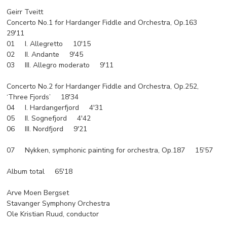
Geirr Tveitt
Concerto No.1 for Hardanger Fiddle and Orchestra, Op.163
29'11
01 I. Allegretto 10'15
02 II. Andante 9'45
03 III. Allegro moderato 9'11
Concerto No.2 for Hardanger Fiddle and Orchestra, Op.252,
‘Three Fjords’ 18'34
04 I. Hardangerfjord 4'31
05 II. Sognefjord 4'42
06 III. Nordfjord 9'21
07 Nykken, symphonic painting for orchestra, Op.187 15'57
Album total 65'18
Arve Moen Bergset
Stavanger Symphony Orchestra
Ole Kristian Ruud, conductor