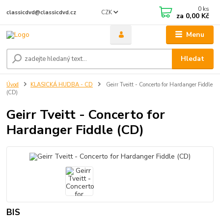
0
ks
CZK
classicdvd@classicdvd.cz
za
0,00 Kč
Menu
Hledat
Úvod
KLASICKÁ HUDBA - CD
Geirr Tveitt - Concerto for Hardanger Fiddle
(CD)
Geirr Tveitt - Concerto for
Hardanger Fiddle (CD)
BIS