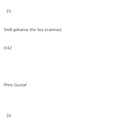
23.
Små gökarna (for toy ocarinas)
0'42
Prins Gustaf
24.