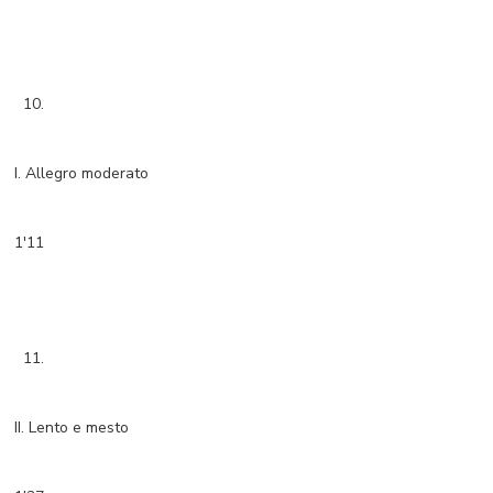
10.
I. Allegro moderato
1'11
11.
II. Lento e mesto