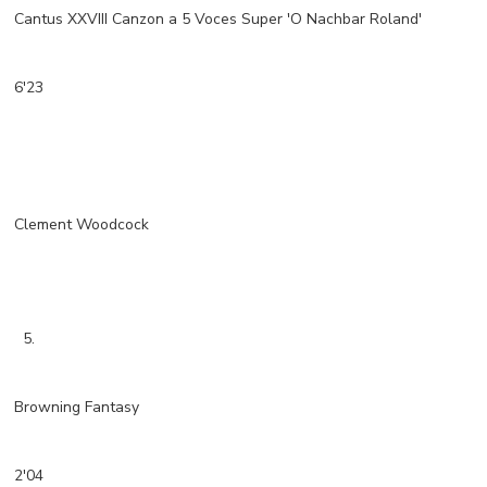
Cantus XXVIII Canzon a 5 Voces Super 'O Nachbar Roland'
6'23
Clement Woodcock
5.
Browning Fantasy
2'04