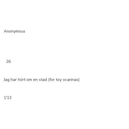
Anonymous
26.
Jag har hört om en stad (for toy ocarinas)
1'13