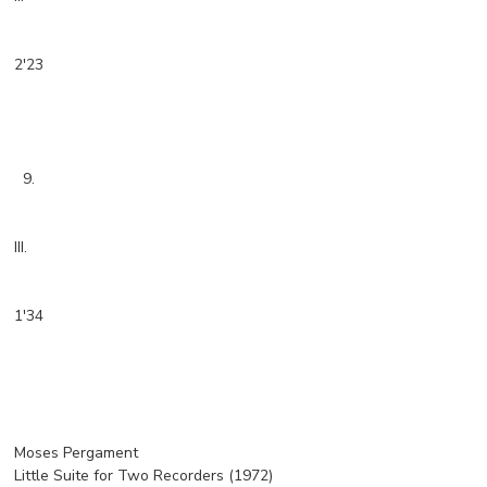
2'23
9.
III.
1'34
Moses Pergament
Little Suite for Two Recorders (1972)