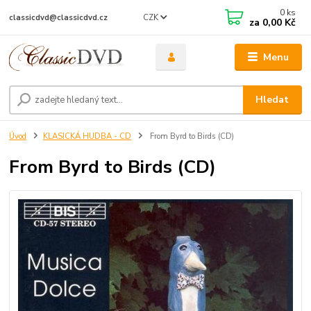
0
ks
CZK
classicdvd@classicdvd.cz
za
0,00 Kč
Menu
Hledat
Úvod
KLASICKÁ HUDBA - CD
From Byrd to Birds (CD)
From Byrd to Birds (CD)