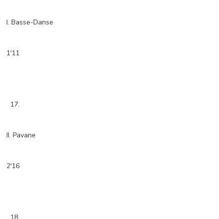
I. Basse-Danse
1'11
17.
II. Pavane
2'16
18.