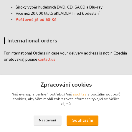
Široký výběr hudebních DVD, CD,
SACD
a Blu-ray
Více než 20.000 titulů SKLADEM hned k odeslání
Poštovné již od 59 Kč
International orders
For International Orders (in case your delivery address is not in Czechia
or Slovakia) please
contact us
Zákaznický servis
Zpracování cookies
Náš e-shop a partneři potřebují Váš
souhlas
s použitím souborů
classicdvd@classicdvd.cz
cookies, aby Vám mohli zobrazovat informace týkající se Vašich
zájmů.
Souhlasím
Nastavení