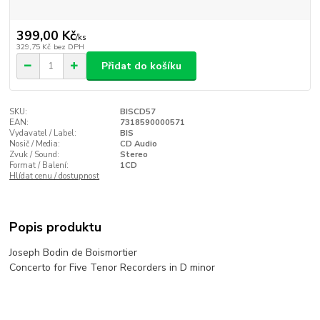
399,00 Kč
/
ks
329,75 Kč
bez DPH
Přidat do košíku
SKU:
BISCD57
EAN:
7318590000571
Vydavatel / Label:
BIS
Nosič / Media:
CD Audio
Zvuk / Sound:
Stereo
Format / Balení:
1CD
Hlídat cenu / dostupnost
Popis produktu
Joseph Bodin de Boismortier
Concerto for Five Tenor Recorders in D minor