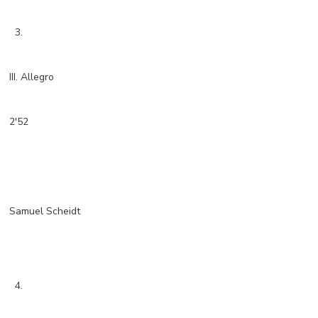
3.
III. Allegro
2'52
Samuel Scheidt
4.