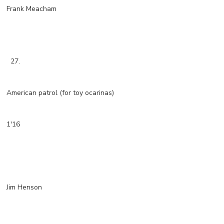
Frank Meacham
27.
American patrol (for toy ocarinas)
1'16
Jim Henson