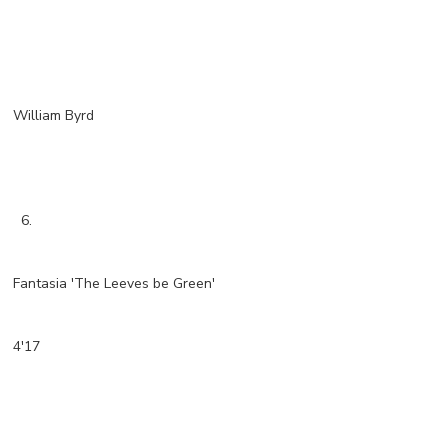
William Byrd
6.
Fantasia 'The Leeves be Green'
4'17