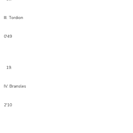
III. Tordion
0'49
19.
IV. Bransles
2'10