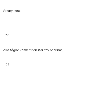
Anonymous
22.
Alla fåglar kommit r'en (for toy ocarinas)
1'27