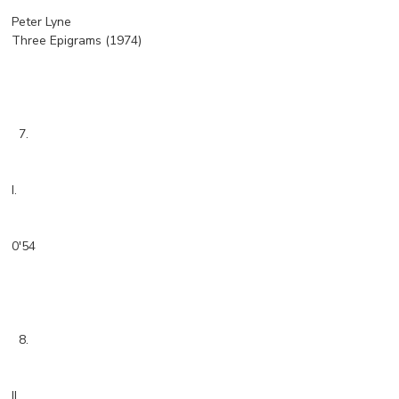
Peter Lyne
Three Epigrams (1974)
7.
I.
0'54
8.
II.