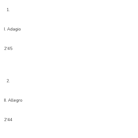
1.
I. Adagio
2'45
2.
II. Allegro
2'44