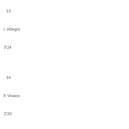
13.
I. Allegro
3'24
14.
II. Vivace
2'20