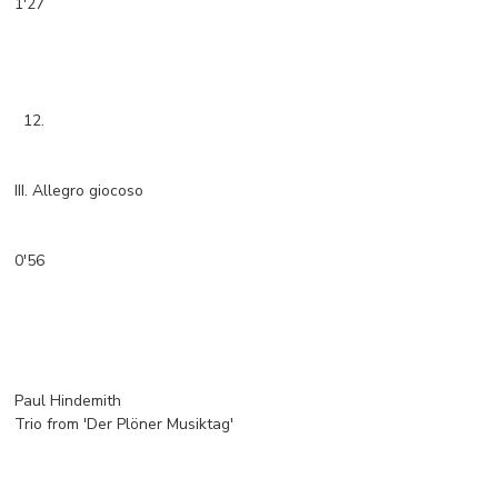
1'27
12.
III. Allegro giocoso
0'56
Paul Hindemith
Trio from 'Der Plöner Musiktag'