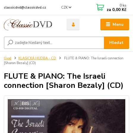
0
ks
CZK
classicdvd@classicdvd.cz
za
0,00 Kč
Menu
Hledat
Úvod
KLASICKÁ HUDBA - CD
FLUTE & PIANO: The Israeli connection
[Sharon Bezaly] (CD)
FLUTE & PIANO: The Israeli
connection [Sharon Bezaly] (CD)