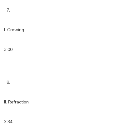
7.
I. Growing
3'00
8.
II. Refraction
3'34