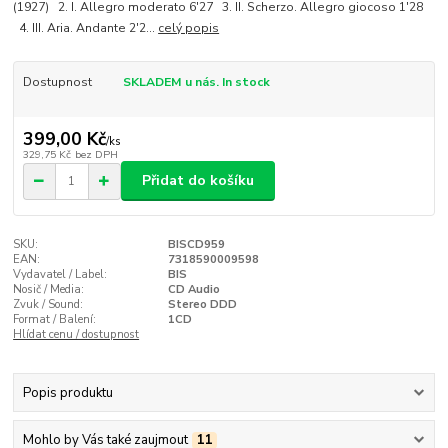
(1927) 2. I. Allegro moderato 6'27 3. II. Scherzo. Allegro giocoso 1'28
4. III. Aria. Andante 2'2...
celý popis
Dostupnost
SKLADEM u nás. In stock
399,00 Kč
/
ks
329,75 Kč
bez DPH
Přidat do košíku
SKU:
BISCD959
EAN:
7318590009598
Vydavatel / Label:
BIS
Nosič / Media:
CD Audio
Zvuk / Sound:
Stereo DDD
Format / Balení:
1CD
Hlídat cenu / dostupnost
Popis produktu
Mohlo by Vás také zaujmout
11