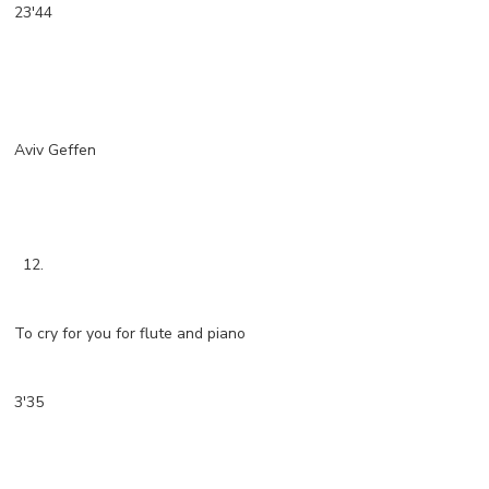
23'44
Aviv Geffen
12.
To cry for you for flute and piano
3'35