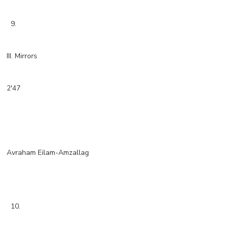
9.
III. Mirrors
2'47
Avraham Eilam-Amzallag
10.