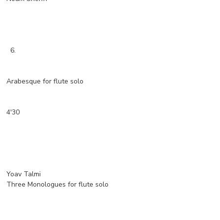
6.
Arabesque for flute solo
4'30
Yoav Talmi
Three Monologues for flute solo