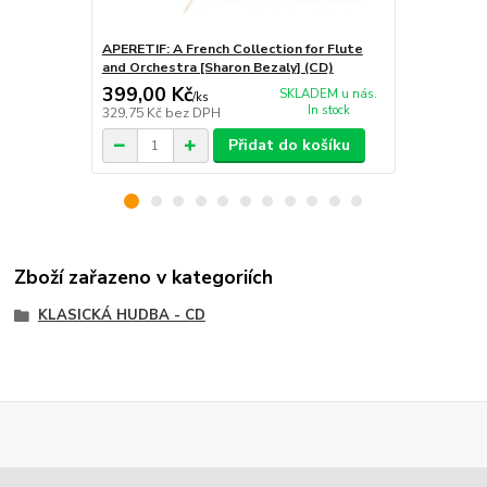
APERETIF: A French Collection for Flute
MOZART,W.A.
and Orchestra [Sharon Bezaly] (CD)
Bezaly] (CD)
399,00 Kč
399,00 K
SKLADEM u nás.
/
ks
In stock
329,75 Kč
bez DPH
329,75 Kč
be
Přidat do košíku
Zboží zařazeno v kategoriích
KLASICKÁ HUDBA - CD