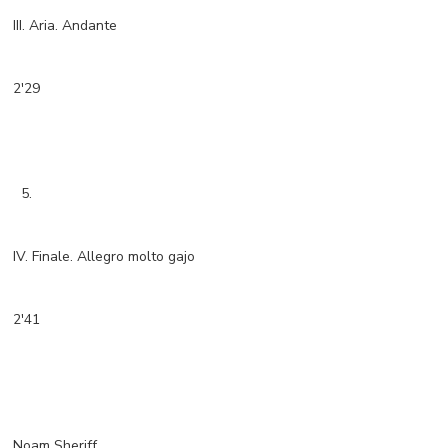
III. Aria. Andante
2'29
5.
IV. Finale. Allegro molto gajo
2'41
Noam Sheriff