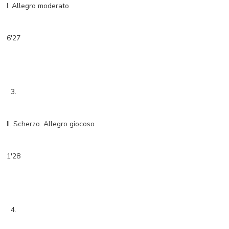
I. Allegro moderato
6'27
3.
II. Scherzo. Allegro giocoso
1'28
4.