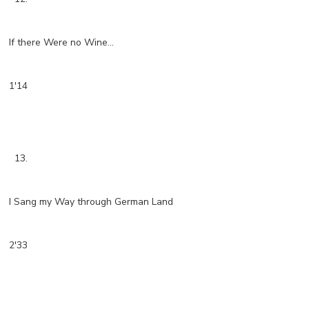
If there Were no Wine...
1'14
13.
I Sang my Way through German Land
2'33