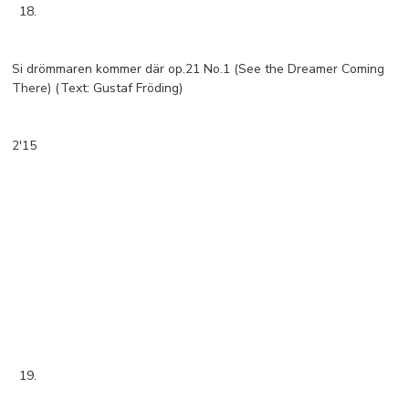
18.
Si drömmaren kommer där op.21 No.1 (See the Dreamer Coming
There) (Text: Gustaf Fröding)
2'15
19.