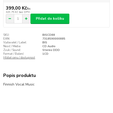
399,00 Kč
/
ks
329,75 Kč
bez DPH
Přidat do košíku
SKU:
BISCD88
EAN:
7318590000885
Vydavatel / Label:
BIS
Nosič / Media:
CD Audio
Zvuk / Sound:
Stereo DDD
Format / Balení:
1CD
Hlídat cenu / dostupnost
Popis produktu
Finnish Vocal Music