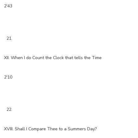
2'43
21.
XII. When I do Count the Clock that tells the Time
2'10
22.
XVIII. Shall I Compare Thee to a Summers Day?