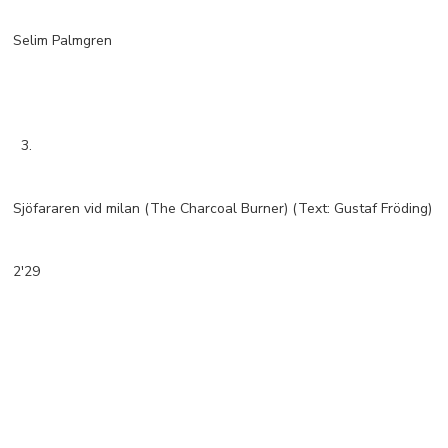
Selim Palmgren
3.
Sjöfararen vid milan (The Charcoal Burner) (Text: Gustaf Fröding)
2'29