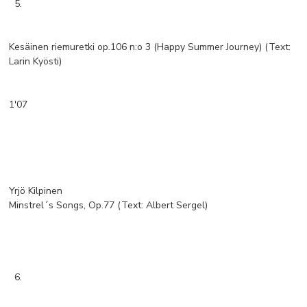
5.
Kesäinen riemuretki op.106 n:o 3 (Happy Summer Journey) (Text:
Larin Kyösti)
1'07
Yrjö Kilpinen
Minstrel´s Songs, Op.77 (Text: Albert Sergel)
6.