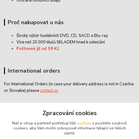
Ochrana osobních údajů
Proč nakupovat u nás
Široký výběr hudebních DVD, CD,
SACD
a Blu-ray
Více než 20.000 titulů SKLADEM hned k odeslání
Poštovné již od 59 Kč
International orders
For International Orders (in case your delivery address is not in Czechia
or Slovakia) please
contact us
Zákaznický servis
Zpracování cookies
Náš e-shop a partneři potřebují Váš
souhlas
s použitím souborů
classicdvd@classicdvd.cz
cookies, aby Vám mohli zobrazovat informace týkající se Vašich
zájmů.