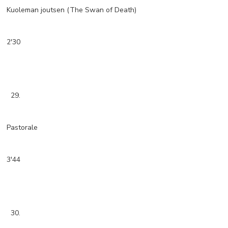
Kuoleman joutsen (The Swan of Death)
2'30
29.
Pastorale
3'44
30.