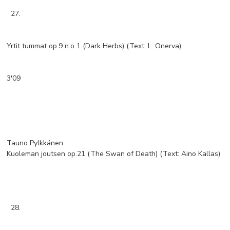
27.
Yrtit tummat op.9 n.o 1 (Dark Herbs) (Text: L. Onerva)
3'09
Tauno Pylkkänen
Kuoleman joutsen op.21 (The Swan of Death) (Text: Aino Kallas)
28.