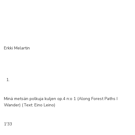
Erkki Melartin
1.
Minä metsän polkuja kuljen op.4 n:o 1 (Along Forest Paths I
Wander) (Text: Eino Leino)
1'33