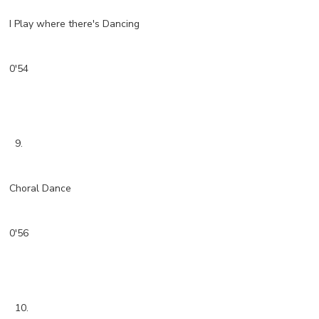
I Play where there's Dancing
0'54
9.
Choral Dance
0'56
10.