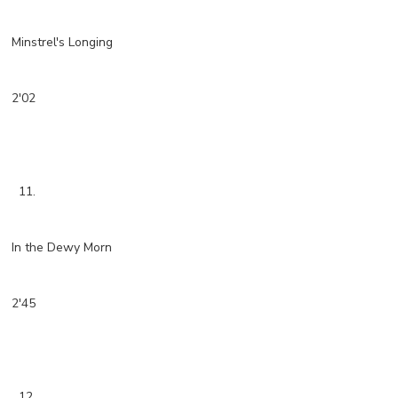
Minstrel's Longing
2'02
11.
In the Dewy Morn
2'45
12.