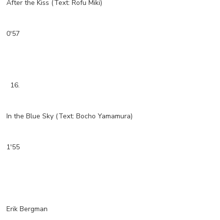
After the Kiss (Text: Rofu Miki)
0'57
16.
In the Blue Sky (Text: Bocho Yamamura)
1'55
Erik Bergman