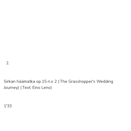
2.
Sirkan häämatka op.15 n:o 2 (The Grasshopper's Wedding
Journey) (Text: Eino Leno)
1'33