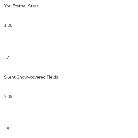
You Eternal Stars
1'26
7.
Silent Snow-covered Fields
2'09
8.