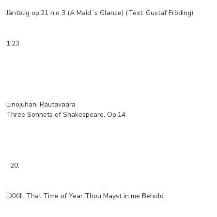
Jäntblig op.21 n:o 3 (A Maid´s Glance) (Text: Gustaf Fröding)
1'23
Einojuhani Rautavaara
Three Sonnets of Shakespeare, Op.14
20.
LXXIII. That Time of Year Thou Mayst in me Behold