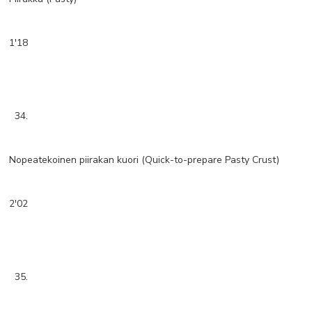
1'18
34.
Nopeatekoinen piirakan kuori (Quick-to-prepare Pasty Crust)
2'02
35.