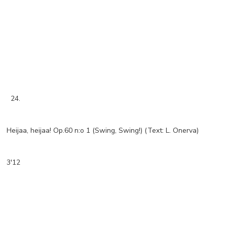
24.
Heijaa, heijaa! Op.60 n:o 1 (Swing, Swing!) (Text: L. Onerva)
3'12