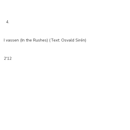
4.
I vassen (In the Rushes) (Text: Osvald Sirén)
2'12