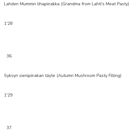
Lahden Mummin lihapiirakka (Grandma from Lahti's Meat Pasty)
1'28
36.
Syksyn sienipiirakan täyte (Autumn Mushroom Pasty Filling)
1'29
37.