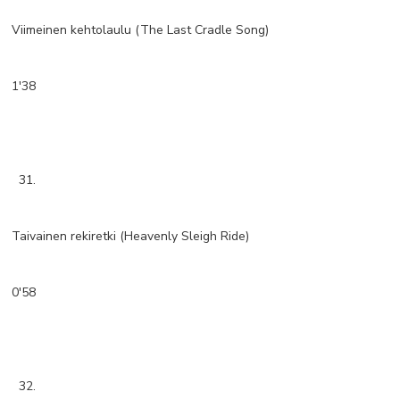
Viimeinen kehtolaulu (The Last Cradle Song)
1'38
31.
Taivainen rekiretki (Heavenly Sleigh Ride)
0'58
32.