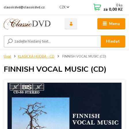
0
ks
CZK
classicdvd@classicdvd.cz
za
0,00 Kč
Menu
Hledat
Úvod
KLASICKÁ HUDBA - CD
FINNISH VOCAL MUSIC (CD)
FINNISH VOCAL MUSIC (CD)