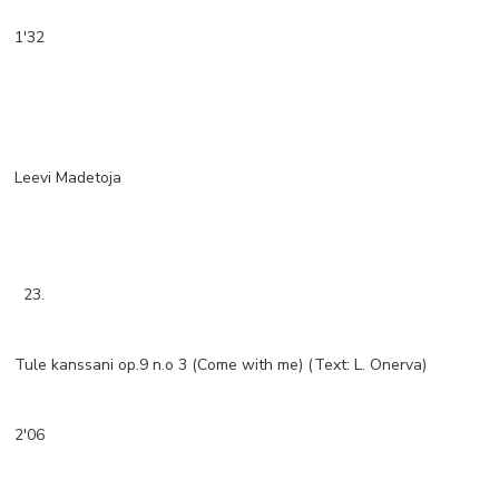
1'32
Leevi Madetoja
23.
Tule kanssani op.9 n.o 3 (Come with me) (Text: L. Onerva)
2'06