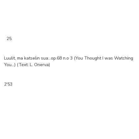
25.
Luulit, ma katselin sua…op.68 n.o 3 (You Thought I was Watching
You...) (Text: L. Onerva)
2'53