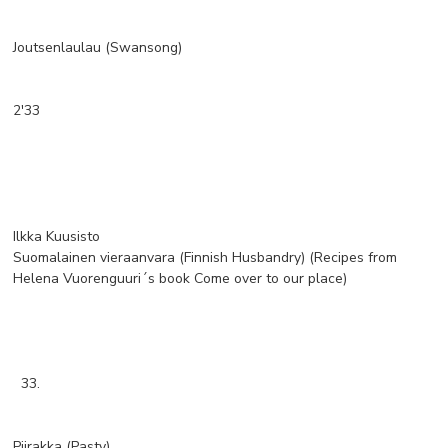
Joutsenlaulau (Swansong)
2'33
Ilkka Kuusisto
Suomalainen vieraanvara (Finnish Husbandry) (Recipes from
Helena Vuorenguuri´s book Come over to our place)
33.
Piirakka (Pasty)