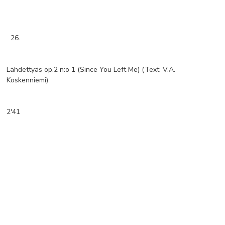
26.
Lähdettyäs op.2 n:o 1 (Since You Left Me) (Text: V.A.
Koskenniemi)
2'41