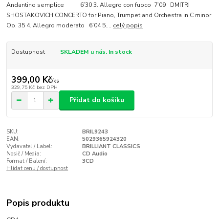
Andantino semplice 6’30 3. Allegro con fuoco 7’09 DMITRI
SHOSTAKOVICH CONCERTO for Piano, Trumpet and Orchestra in C minor
Op. 35 4. Allegro moderato 6’04 5....
celý popis
Dostupnost
SKLADEM u nás. In stock
399,00 Kč
/
ks
329,75 Kč
bez DPH
Přidat do košíku
SKU:
BRIL9243
EAN:
5029365924320
Vydavatel / Label:
BRILLIANT CLASSICS
Nosič / Media:
CD Audio
Format / Balení:
3CD
Hlídat cenu / dostupnost
Popis produktu