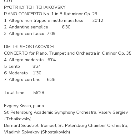
CD1
PYOTR ILYITCH TCHAIKOVSKY
PIANO CONCERTO No. 1 in B flat minor Op. 23
1. Allegro non troppo e molto maestoso 20’12
2. Andantino semplice 6’30
3. Allegro con fuoco 7’09
DMITRI SHOSTAKOVICH
CONCERTO for Piano, Trumpet and Orchestra in C minor Op. 35
4. Allegro moderato 6’04
5. Lento 8’24
6. Moderato 1’30
7. Allegro con brio 6’38
Total time 56’28
Evgeny Kissin, piano
St. Petersburg Academic Symphony Orchestra, Valery Gergiev
(Tchaikovsky)
Bernard Soustrot, trumpet; St. Petersburg Chamber Orchestra,
Vladimir Spivakov (Shostakovich)