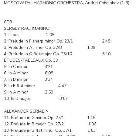
MOSCOW PHILHARMONIC ORCHESTRA, Andrei Chistiakov (1-3)
CD3
SERGEY RACHMANINOFF
1. Lilacs 2’05
2. Prelude in F sharp minor Op. 23/1 2’48
3. Prelude in A minor Op. 32/8 1’39
4. Prelude in G flat major Op. 23/10 3’10
ÉTUDES-TABLEAUX Op. 39
5. In C minor 3’21
6. In A minor 6’08
7. In B minor 3’34
8. In E flat minor 4’47
9. In A minor 2’59
10. In D major 3’57
ALEXANDER SCRIABIN
11. Prelude in G minor Op. 27/1 1’45
12. Prelude in B major Op. 27/2 1’06
13. Prelude in B flat minor Op. 37/1 1’53