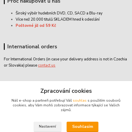
Proč nakupovat u nás
Široký výběr hudebních DVD, CD,
SACD
a Blu-ray
Více než 20.000 titulů SKLADEM hned k odeslání
Poštovné již od 59 Kč
International orders
For International Orders (in case your delivery address is not in Czechia
or Slovakia) please
contact us
Zákaznický servis
Zpracování cookies
Náš e-shop a partneři potřebují Váš
souhlas
s použitím souborů
classicdvd@classicdvd.cz
cookies, aby Vám mohli zobrazovat informace týkající se Vašich
zájmů.
Souhlasím
Nastavení