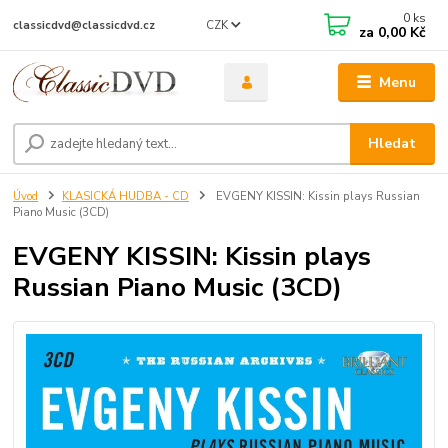
0
ks
CZK
classicdvd@classicdvd.cz
za
0,00 Kč
Menu
Hledat
Úvod
KLASICKÁ HUDBA - CD
EVGENY KISSIN: Kissin plays Russian
Piano Music (3CD)
EVGENY KISSIN: Kissin plays
Russian Piano Music (3CD)