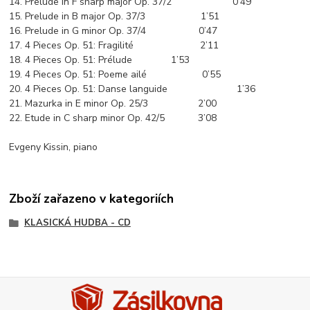
14. Prelude in F sharp major Op. 37/2 0’49
15. Prelude in B major Op. 37/3 1’51
16. Prelude in G minor Op. 37/4 0’47
17. 4 Pieces Op. 51: Fragilité 2’11
18. 4 Pieces Op. 51: Prélude 1’53
19. 4 Pieces Op. 51: Poeme ailé 0’55
20. 4 Pieces Op. 51: Danse languide 1’36
21. Mazurka in E minor Op. 25/3 2’00
22. Etude in C sharp minor Op. 42/5 3’08
Evgeny Kissin, piano
Zboží zařazeno v kategoriích
KLASICKÁ HUDBA - CD