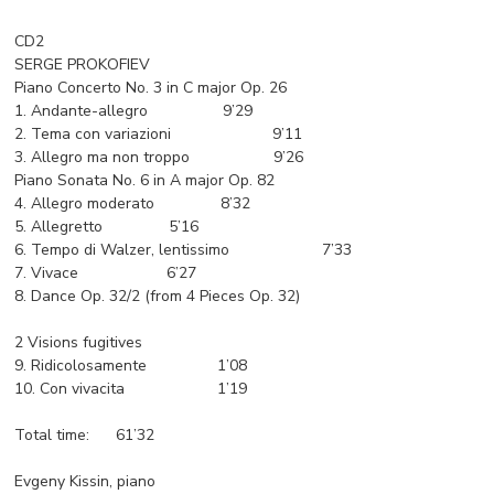
CD2
SERGE PROKOFIEV
Piano Concerto No. 3 in C major Op. 26
1. Andante-allegro 9’29
2. Tema con variazioni 9’11
3. Allegro ma non troppo 9’26
Piano Sonata No. 6 in A major Op. 82
4. Allegro moderato 8’32
5. Allegretto 5’16
6. Tempo di Walzer, lentissimo 7’33
7. Vivace 6’27
8. Dance Op. 32/2 (from 4 Pieces Op. 32)
2 Visions fugitives
9. Ridicolosamente 1’08
10. Con vivacita 1’19
Total time: 61’32
Evgeny Kissin, piano