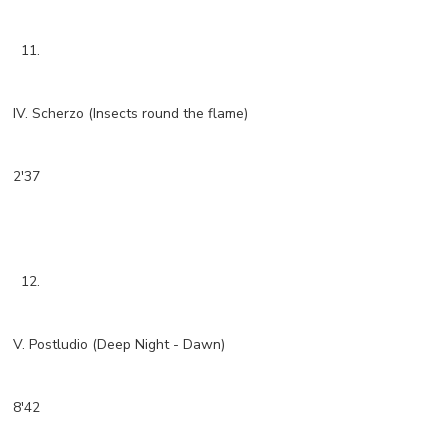
11.
IV. Scherzo (Insects round the flame)
2'37
12.
V. Postludio (Deep Night - Dawn)
8'42