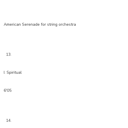
American Serenade for string orchestra
13.
I. Spiritual
6'05
14.