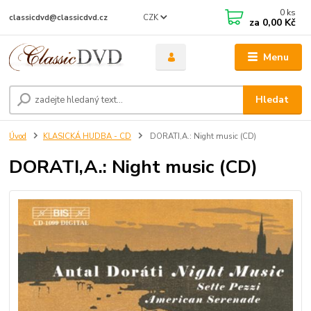
0
ks
CZK
classicdvd@classicdvd.cz
za
0,00 Kč
Menu
Hledat
Úvod
KLASICKÁ HUDBA - CD
DORATI,A.: Night music (CD)
DORATI,A.: Night music (CD)