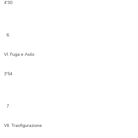
4'30
6.
VI. Fuga e Asilo
3'54
7.
VII. Trasfigurazione