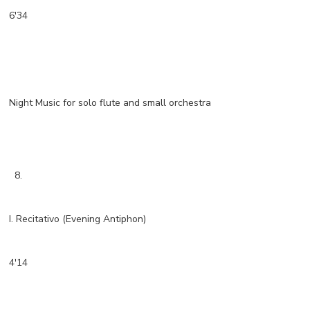
6'34
Night Music for solo flute and small orchestra
8.
I. Recitativo (Evening Antiphon)
4'14