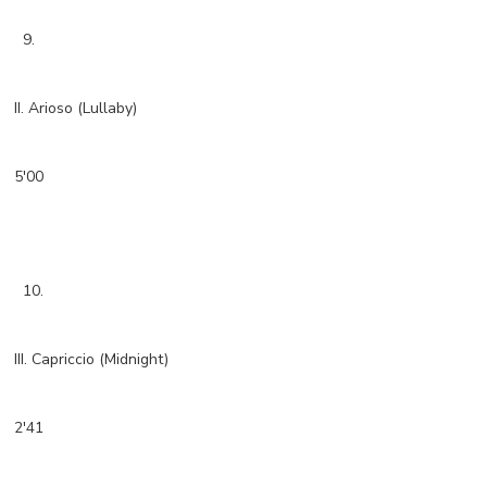
9.
II. Arioso (Lullaby)
5'00
10.
III. Capriccio (Midnight)
2'41