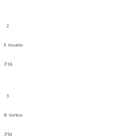
2.
II. Assalto
3'16
3.
III. Vortice
3'54