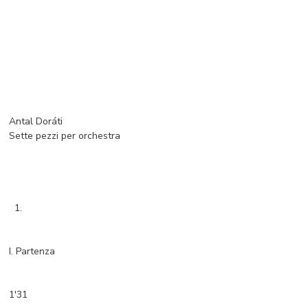
Antal Doráti
Sette pezzi per orchestra
1.
I. Partenza
1'31