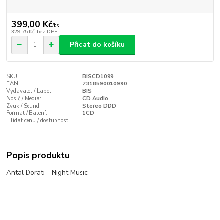
399,00 Kč
/
ks
329,75 Kč
bez DPH
Přidat do košíku
SKU:
BISCD1099
EAN:
7318590010990
Vydavatel / Label:
BIS
Nosič / Media:
CD Audio
Zvuk / Sound:
Stereo DDD
Format / Balení:
1CD
Hlídat cenu / dostupnost
Popis produktu
Antal Dorati - Night Music