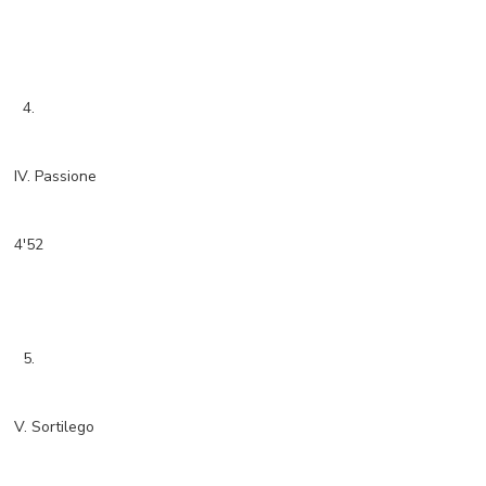
4.
IV. Passione
4'52
5.
V. Sortilego