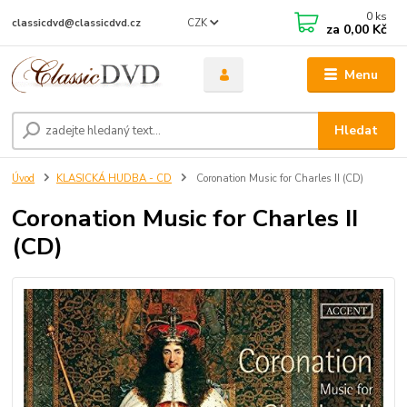
0
ks
CZK
classicdvd@classicdvd.cz
za
0,00 Kč
Menu
Hledat
Úvod
KLASICKÁ HUDBA - CD
Coronation Music for Charles II (CD)
Coronation Music for Charles II
(CD)