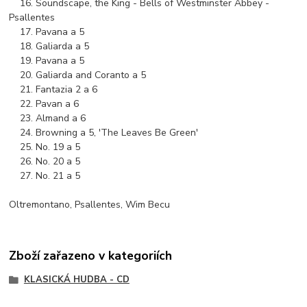
16. Soundscape, the King - Bells of Westminster Abbey -
Psallentes
17. Pavana a 5
18. Galiarda a 5
19. Pavana a 5
20. Galiarda and Coranto a 5
21. Fantazia 2 a 6
22. Pavan a 6
23. Almand a 6
24. Browning a 5, 'The Leaves Be Green'
25. No. 19 a 5
26. No. 20 a 5
27. No. 21 a 5
Oltremontano, Psallentes, Wim Becu
Zboží zařazeno v kategoriích
KLASICKÁ HUDBA - CD