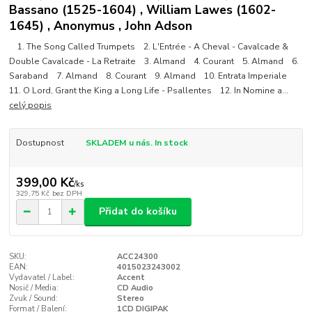
Bassano (1525-1604) , William Lawes (1602-
1645) , Anonymus , John Adson
1. The Song Called Trumpets 2. L'Entrée - A Cheval - Cavalcade &
Double Cavalcade - La Retraite 3. Almand 4. Courant 5. Almand 6.
Saraband 7. Almand 8. Courant 9. Almand 10. Entrata Imperiale
11. O Lord, Grant the King a Long Life - Psallentes 12. In Nomine a...
celý popis
Dostupnost
SKLADEM u nás. In stock
399,00 Kč
/
ks
329,75 Kč
bez DPH
Přidat do košíku
SKU:
ACC24300
EAN:
4015023243002
Vydavatel / Label:
Accent
Nosič / Media:
CD Audio
Zvuk / Sound:
Stereo
Format / Balení:
1CD DIGIPAK