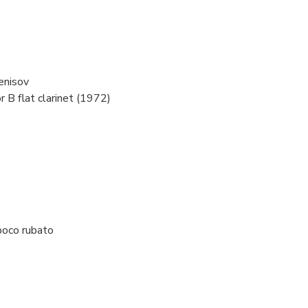
enisov
r B flat clarinet (1972)
 poco rubato