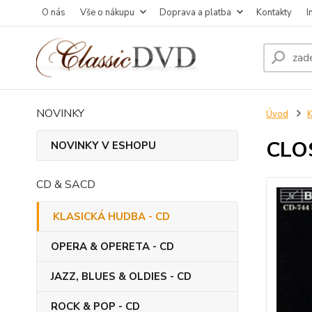
O nás
Vše o nákupu
Doprava a platba
Kontakty
I
NOVINKY
Úvod
CLOS
NOVINKY V ESHOPU
CD & SACD
KLASICKÁ HUDBA - CD
OPERA & OPERETA - CD
JAZZ, BLUES & OLDIES - CD
ROCK & POP - CD