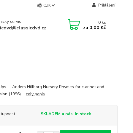
Přihlášení
CZK
ický servis
0
ks
za
0,00 Kč
sicdvd@classicdvd.cz
Ups Anders Hillborg Nursery Rhymes for clarinet and
ion (1996) ...
celý popis
tupnost
SKLADEM u nás. In stock