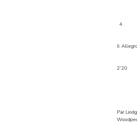
4.
II. Allegr
2'20
Pär Lindg
Woodpeck