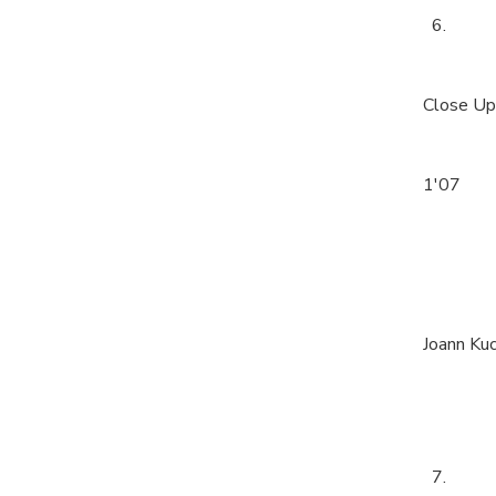
6.
Close Ups
1'07
Joann Ku
7.