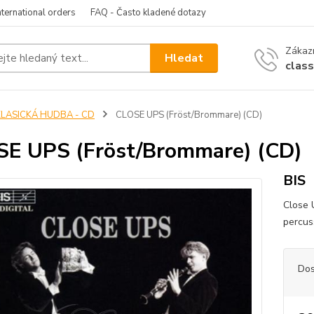
nternational orders
FAQ - Často kladené dotazy
Zákazn
Hledat
clas
KLASICKÁ HUDBA - CD
CLOSE UPS (Fröst/Brommare) (CD)
E UPS (Fröst/Brommare) (CD)
BIS
Close 
percuss
Dos