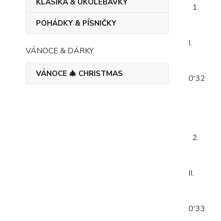
KLASIKA & UKOLÉBAVKY
1.
POHÁDKY & PÍSNIČKY
I.
VÁNOCE & DÁRKY
VÁNOCE 🎄 CHRISTMAS
0'32
2.
II.
0'33