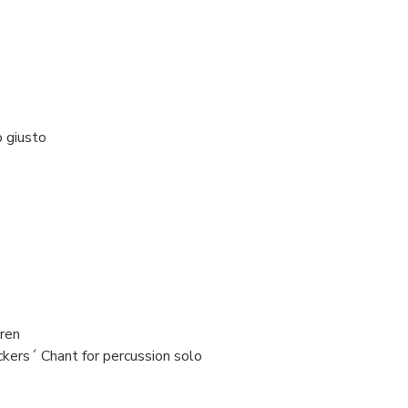
o giusto
ren
ers´ Chant for percussion solo