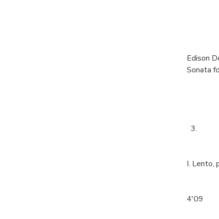
Edison D
Sonata fo
3.
I. Lento,
4'09