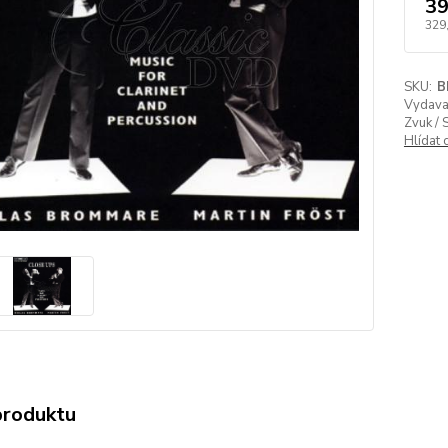
39
329
SKU:
B
Vydavat
Zvuk / 
Hlídat 
produktu