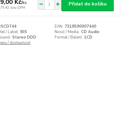
9,00 Kč
/
ks
Přidat do košíku
,75 Kč
bez DPH
ISCD744
EAN:
7318590007440
el / Label:
BIS
Nosič / Media:
CD Audio
Sound:
Stereo DDD
Format / Balení:
1CD
cenu / dostupnost