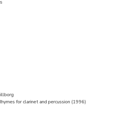
s
illborg
hymes for clarinet and percussion (1996)