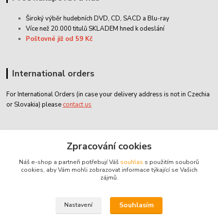
Široký výběr hudebních DVD, CD,
SACD
a Blu-ray
Více než 20.000 titulů SKLADEM hned k odeslání
Poštovné již od 59 Kč
International orders
For International Orders (in case your delivery address is not in Czechia
or Slovakia) please
contact us
Zákaznický servis
Zpracování cookies
Náš e-shop a partneři potřebují Váš
souhlas
s použitím souborů
classicdvd@classicdvd.cz
cookies, aby Vám mohli zobrazovat informace týkající se Vašich
zájmů.
Souhlasím
Nastavení