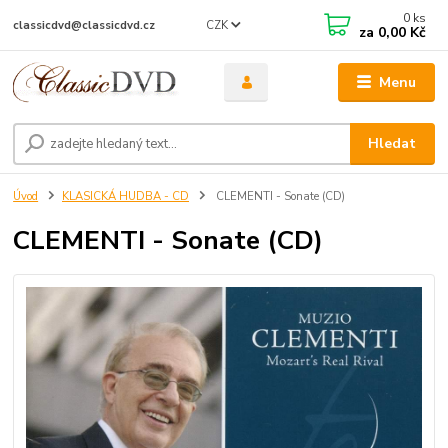
0
ks
CZK
classicdvd@classicdvd.cz
za
0,00 Kč
Menu
Hledat
Úvod
KLASICKÁ HUDBA - CD
CLEMENTI - Sonate (CD)
CLEMENTI - Sonate (CD)