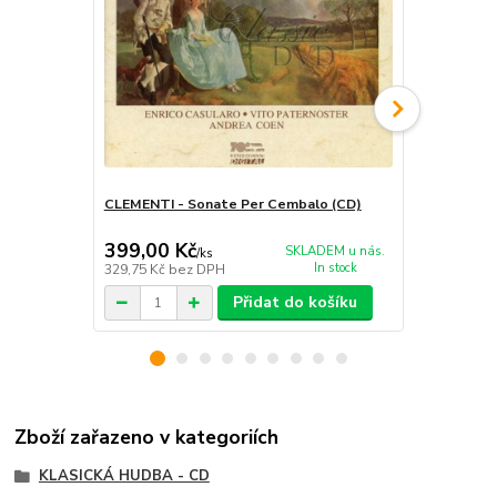
CLEMENTI - Sonate Per Cembalo (CD)
MUZIO CLEM
4 (3CD)
399,00 Kč
399,00 K
SKLADEM u nás.
/
ks
In stock
329,75 Kč
bez DPH
329,75 Kč
be
Přidat do košíku
Zboží zařazeno v kategoriích
KLASICKÁ HUDBA - CD