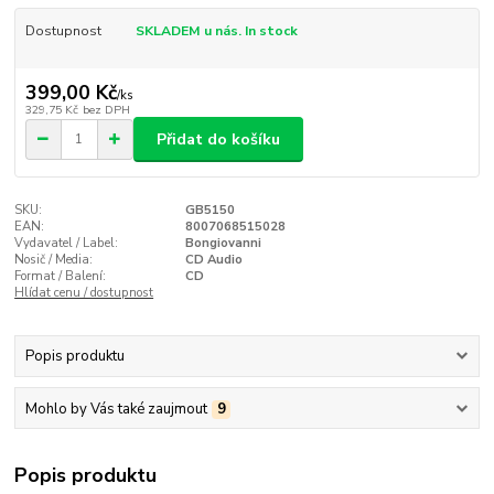
Dostupnost
SKLADEM u nás. In stock
399,00 Kč
/
ks
329,75 Kč
bez DPH
Přidat do košíku
SKU:
GB5150
EAN:
8007068515028
Vydavatel / Label:
Bongiovanni
Nosič / Media:
CD Audio
Format / Balení:
CD
Hlídat cenu / dostupnost
Popis produktu
Mohlo by Vás také zaujmout
9
Popis produktu